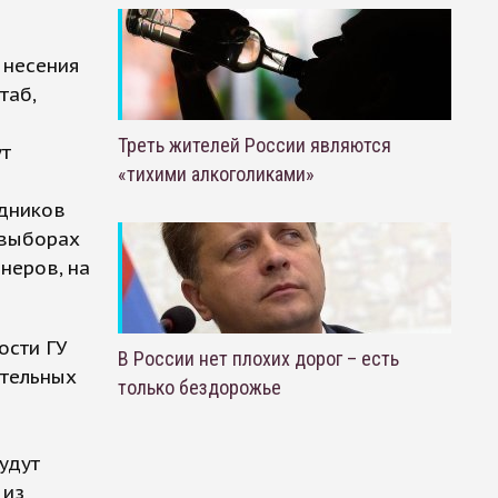
 несения
таб,
Треть жителей России являются
ут
«тихими алкоголиками»
удников
 выборах
неров, на
ости ГУ
В России нет плохих дорог – есть
ательных
только бездорожье
удут
 из