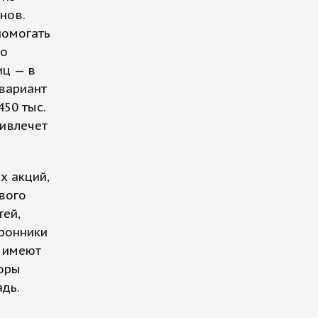
нов.
помогать
го
иц — в
 вариант
50 тыс.
ривлечет
х акций,
вого
тей,
оронники
, имеют
торы
дь.