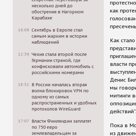
протестно
несколько дней до
как проте
обострения в Нагорном
Карабахе
голосован
пресечен
16:09
Сентябрь в Европе стал
самым жарким в истории
Как стало
наблюдений
представи
12:39
Чехия стала второй после
приглашен
Германии страной, где
власти пр
конфисковали автомобиль с
выступлен
российскими номерами
Денис Бил
18:32
В России началась вторая
мы говори
волна блокировок VPN по
митинги в
одному из самых
распространенных и удобных
оппозици
протоколов WireGuard
действий"
17:07
Власти Финляндии заплатят
Пока в Мо
по 750 евро
из движен
землевладельцам за