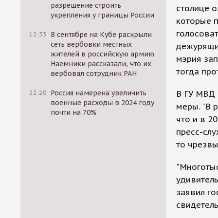
разрешение строить
столице о
укрепления у границы России
которые п
голосоват
12:53
В сентябре на Кубе раскрыли
сеть вербовки местных
дежурящие
жителей в российскую армию.
мэрия зап
Наемники рассказали, что их
тогда про
вербовал сотрудник РАН
22:20
Россия намерена увеличить
В ГУ МВД 
военные расходы в 2024 году
меры. "В 
почти на 70%
что и в 2
пресс-слу
то чрезвы
"Многотыс
удивитель
заявил го
свидетель