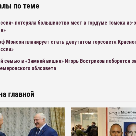
алы по теме
ссия» потеряла большинство мест в гордуме Томска из-з
ия»
ф Монсон планирует стать депутатом горсовета Красног
оссии»
й семью в «Зимней вишне» Игорь Востриков поборется з
кемеровского облсовета
на главной