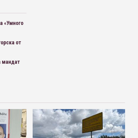
а «Умного
орска от
а мандат