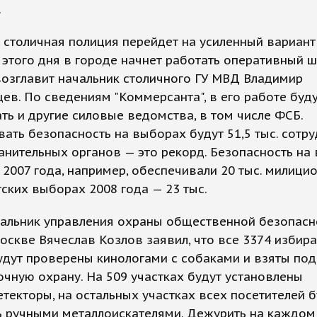
.
 столичная полиция перейдет на усиленный вариант
 этого дня в городе начнет работать оперативный ш
озглавит начальник столичного ГУ МВД Владимир
ев. По сведениям "Коммерсанта", в его работе буд
ть и другие силовые ведомства, в том числе ФСБ.
ать безопасность на выборах будут 51,5 тыс. сотр
нительных органов — это рекорд. Безопасность на
 2007 года, например, обеспечивали 20 тыс. милицио
ских выборах 2008 года — 23 тыс.
чальник управления охраны общественной безопасн
скве Вячеслав Козлов заявил, что все 3374 избир
удут проверены кинологами с собаками и взяты под
очную охрану. На 509 участках будут установлены
текторы, на остальных участках всех посетителей б
ь ручными металлоискателями. Дежурить на каждом