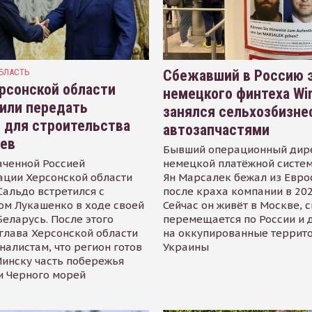
БЛАСТЬ
Сбежавший в Россию э
рсонской области
немецкого финтеха Wi
или передать
занялся сельхозбизне
 для строительства
автозапчастями
иев
Бывший операционный дир
аченной Россией
немецкой платёжной систем
ации Херсонской области
Ян Марсалек бежал из Евр
альдо встретился с
после краха компании в 202
ом Лукашенко в ходе своей
Сейчас он живёт в Москве, 
Беларусь. После этого
перемещается по России и 
глава Херсонской области
на оккупированные террит
налистам, что регион готов
Украины
инску часть побережья
и Черного морей