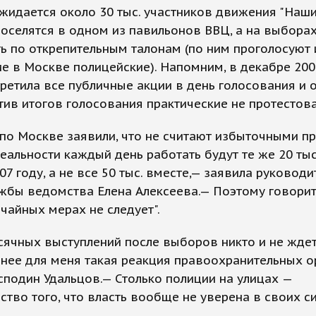
жидается около 30 тыс. участников движения "Наши
оселятся в одном из павильонов ВВЦ, а на выборах
ь по открепительным талонам (по ним проголосуют 
 в Москве полицейские). Напомним, в декабре 200
ретила все публичные акции в день голосования и 
тив итогов голосования практические не протестова
по Москве заявили, что не считают избыточными п
реальности каждый день работать будут те же 20 тыс
007 году, а не все 50 тыс. вместе,— заявила руководи
жбы ведомства Елена Алексеева.— Поэтому говорит
чайных мерах не следует".
ячных выступлений после выборов никто и не ждет
нее для меня такая реакция правоохранительных о
сподин Удальцов.— Столько полиции на улицах —
ство того, что власть вообще не уверена в своих си