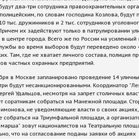
будут два-три сотрудника правоохранительных орга
олицейским, по словам господина Козлова, будут 
10 тыс. дружинников и 2 тыс. сотрудников уголовно
Причем их задействуют только в патрулировании ул
в центре города. Всего же по России на усиленный
лужбы во время выборов будут переведено около 4
их. Там, где не хватает личного состава, полиция п
ов частных охранных предприятий.
бря в Москве запланировано проведение 14 уличны
три будут несанкционированными. Координатор "Ле
ергей Удальцов, несмотря на запрет столичных влас
т соратникам собраться на Манежной площади. Ст
имонова, не уведомляющие власти о своих акциях
 собраться на Триумфальной площади, а организа
 марша" зовут националистов на Театральную площа
ьно, что на согласование поданы заявки об акциях