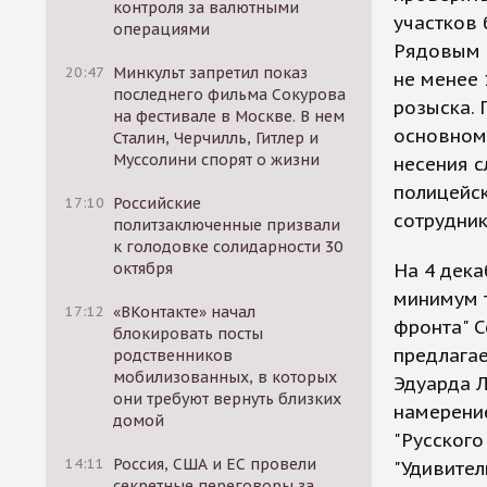
контроля за валютными
участков 
операциями
Рядовым п
20:47
Минкульт запретил показ
не менее 
последнего фильма Сокурова
розыска. 
на фестивале в Москве. В нем
основном 
Сталин, Черчилль, Гитлер и
Муссолини спорят о жизни
несения с
полицейск
17:10
Российские
сотрудник
политзаключенные призвали
к голодовке солидарности 30
октября
На 4 дека
минимум 
17:12
«ВКонтакте» начал
фронта" С
блокировать посты
предлагае
родственников
мобилизованных, в которых
Эдуарда Л
они требуют вернуть близких
намерение
домой
"Русского
14:11
Россия, США и ЕС провели
"Удивител
секретные переговоры за