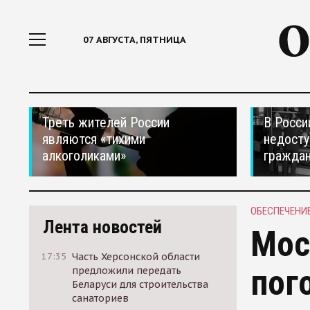
07 АВГУСТА, ПЯТНИЦА
Треть жителей России
В Росси
являются «тихими
недосту
алкоголиками»
гражда
ОБЕСПЕЧЕНИ
Лента новостей
Мос
17:35
Часть Херсонской области
пог
предложили передать
Беларуси для строительства
санаториев