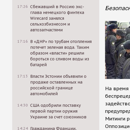
17:26
Сбежавший в Россию экс-
Безопасн
глава немецкого финтеха
Wirecard занялся
сельхозбизнесом и
автозапчастями
17:16
В «ДНР» по трубам отопления
потечет зеленая вода. Таким
образом «власти» решили
бороться со сливом воды из
батарей
17:13
Власти Эстонии объявили о
продаже оставленных на
российской границе
На время 
автомобилей
беспрецед
задейство
14:30
США одобрили поставку
предупред
первой партии оружия
Украине за счет союзников
Митинги 
Оппозици
14:24
Гражданина Франции,