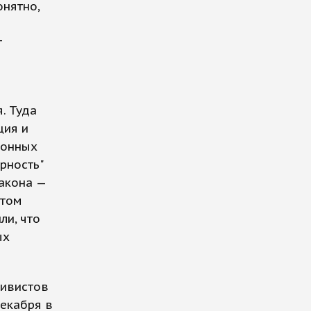
онятно,
т
. Туда
ция и
ионных
рность"
акона —
отом
ли, что
ых
тивистов
декабря в