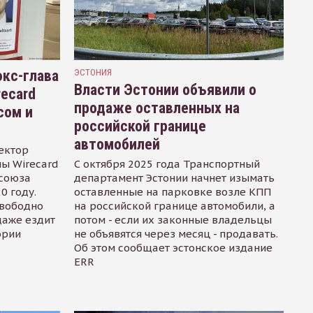
кс-глава
ЭСТОНИЯ
Власти Эстонии объявили о
recard
продаже оставленных на
сом и
российской границе
автомобилей
ектор
ы Wirecard
С октября 2025 года Транспортный
осоюза
департамент Эстонии начнет изымать
0 году.
оставленные на парковке возле КПП
свободно
на российской границе автомобили, а
даже ездит
потом - если их законные владельцы
ории
не объявятся через месяц - продавать.
Об этом сообщает эстонское издание
ERR