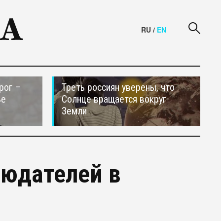
RU
/
EN
рог –
Треть россиян уверены, что
ье
Солнце вращается вокруг
Земли
людателей в