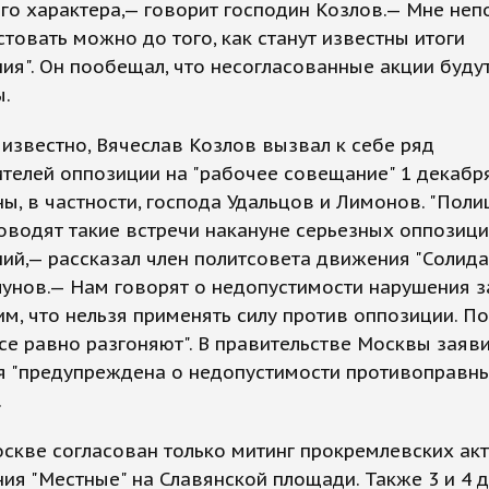
го характера,— говорит господин Козлов.— Мне неп
стовать можно до того, как станут известны итоги
ия". Он пообещал, что несогласованные акции буду
ы.
 известно, Вячеслав Козлов вызвал к себе ряд
телей оппозиции на "рабочее совещание" 1 декабря
ы, в частности, господа Удальцов и Лимонов. "Поли
оводят такие встречи накануне серьезных оппозиц
ий,— рассказал член политсовета движения "Солида
унов.— Нам говорят о недопустимости нарушения з
м, что нельзя применять силу против оппозиции. П
се равно разгоняют". В правительстве Москвы заяви
я "предупреждена о недопустимости противоправн
.
скве согласован только митинг прокремлевских ак
ия "Местные" на Славянской площади. Также 3 и 4 