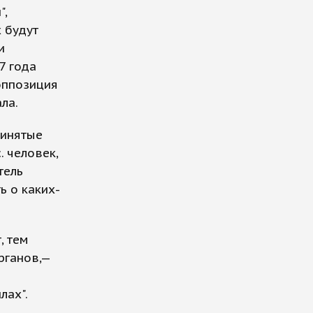
",
 будут
и
7 года
оппозиция
ла.
ринятые
. человек,
тель
ь о каких-
, тем
рганов,—
лах".