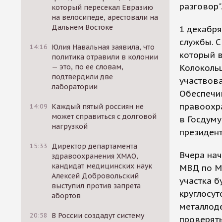
разговор"
который пересекал Евразию
на велосипеде, арестовали на
Дальнем Востоке
1 декабря
службы. С
14:16
Юлия Навальная заявила, что
который в
политика отравили в колонии
— это, по ее словам,
Колокольц
подтвердили две
участвова
лаборатории
Обеспечив
правоохра
14:09
Каждый пятый россиян не
может справиться с долговой
в Госдуму
нагрузкой
президент
15:33
Директор департамента
Вчера на
здравоохранения ХМАО,
кандидат медицинских наук
МВД по Мо
Алексей Добровольский
участка б
выступил против запрета
круглосут
абортов
металлоде
20:58
В России создадут систему
проверят