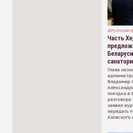
ХЕРСОНСКАЯ О
Часть Хе
предлож
Беларуси
санатор
Глава назн
администр
Владимир С
Александр
поездки в 
разговора 
заявил жур
передать М
Азовского 