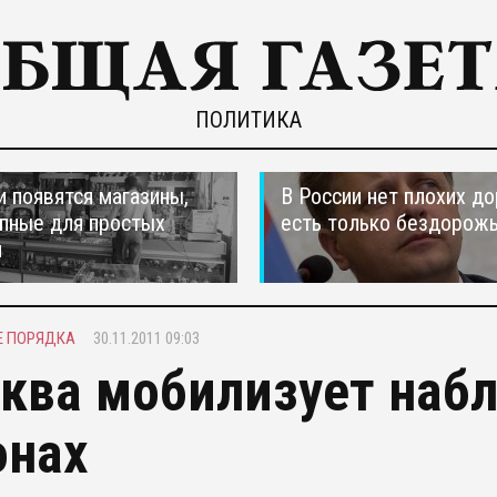
ПОЛИТИКА
и появятся магазины,
В России нет плохих до
пные для простых
есть только бездорож
н
Е ПОРЯДКА
30.11.2011 09:03
ква мобилизует наб
онах