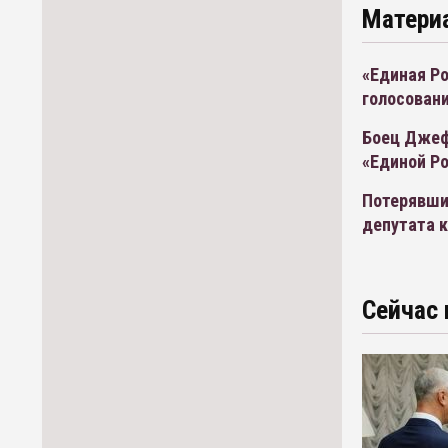
Матери
«Единая Ро
голосован
Боец Джеф
«Единой Р
Потерявши
депутата 
Сейчас 