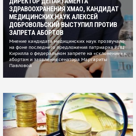
ДИРЕКТОР ДЕПАРТАМЕНТА
ЗДРАВООХРАНЕНИЯ ХМАО, КАНДИДАТ
МЕДИЦИНСКИХ НАУК АЛЕКСЕЙ
ДОБРОВОЛЬСКИЙ ВЫСТУПИЛ ПРОТИВ
ЗАПРЕТА АБОРТОВ
Мнение кандидата медицинских наук прозвучало
на фоне последнего предложения патриарха РПЦ
Кирилла о федеральном запрете на «склонение» к
абортам и заявления сенатора Маргариты
Павловой