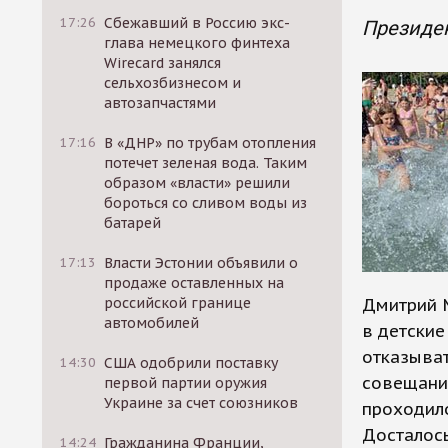
17:26
Сбежавший в Россию экс-
Президен
глава немецкого финтеха
Wirecard занялся
сельхозбизнесом и
автозапчастями
17:16
В «ДНР» по трубам отопления
потечет зеленая вода. Таким
образом «власти» решили
бороться со сливом воды из
батарей
17:13
Власти Эстонии объявили о
продаже оставленных на
российской границе
Дмитрий 
автомобилей
в детские
отказыват
14:30
США одобрили поставку
совещании
первой партии оружия
Украине за счет союзников
проходило
Досталось
14:24
Гражданина Франции,