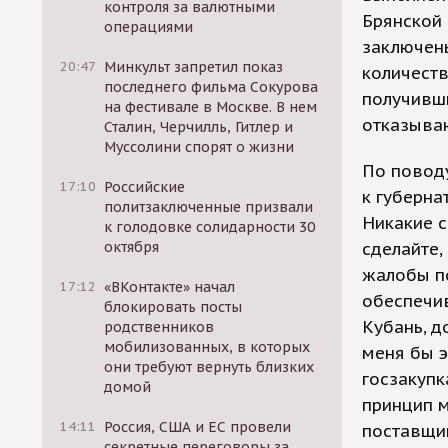
контроля за валютными
Брянской 
операциями
заключены
20:47
Минкульт запретил показ
количеств
последнего фильма Сокурова
получивш
на фестивале в Москве. В нем
отказываю
Сталин, Черчилль, Гитлер и
Муссолини спорят о жизни
По повод
17:10
Российские
к губерна
политзаключенные призвали
Никакие с
к голодовке солидарности 30
октября
сделайте,
жалобы по
17:12
«ВКонтакте» начал
обеспечив
блокировать посты
Кубань, д
родственников
мобилизованных, в которых
меня бы э
они требуют вернуть близких
госзакупк
домой
принцип 
14:11
Россия, США и ЕС провели
поставщик
секретные переговоры за