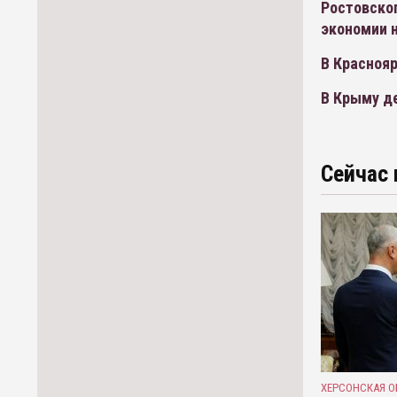
Ростовског
экономии н
В Красноя
В Крыму де
Сейчас 
ХЕРСОНСКАЯ О