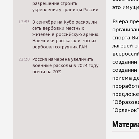
разрешение строить
это имуще
укрепления у границы России
Вчера пре
12:53
В сентябре на Кубе раскрыли
сеть вербовки местных
организац
жителей в российскую армию.
спорта Ви
Наемники рассказали, что их
лагерей о
вербовал сотрудник РАН
всероссий
22:20
Россия намерена увеличить
создании 
военные расходы в 2024 году
создании 
почти на 70%
приема де
проработ
предложе
"Образов
"Орленок",
Матери