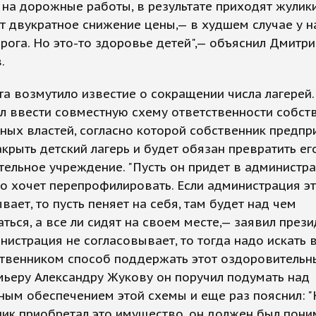
 на дорожные работы, в результате приходят жулик
 двукратное снижение цены,— в худшем случае у н
рога. Но это-то здоровье детей",— объяснил Дмитри
.
а возмутило известие о сокращении числа лагерей.
 ввести совместную схему ответственности собст
ных властей, согласно которой собственник предпр
крыть детский лагерь и будет обязан превратить ег
ельное учреждение. "Пусть он придет в администр
то хочет перепрофилировать. Если администрация э
вает, то пусть пеняет на себя, там будет над чем
ться, а все ли сидят на своем месте,— заявил прези
нистрация не согласовывает, то тогда надо искать 
твенником способ поддержать этот оздоровительны
ьеру Александру Жукову он поручил подумать над
ым обеспечением этой схемы и еще раз пояснил: "
ик приобретал это имущество, он должен был поним