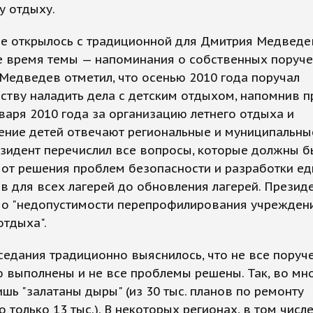
у отдыху.
е открылось с традиционной для Дмитрия Медведе
е время темы — напоминания о собственных поруче
Медведев отметил, что осенью 2010 года поручал
ству наладить дела с детским отдыхом, напомнив п
нваря 2010 года за организацию летнего отдыха и
ние детей отвечают региональные и муниципальные
зидент перечислил все вопросы, которые должны б
 от решения проблем безопасности и разработки е
в для всех лагерей до обновления лагерей. Презид
 о "недопустимости перепрофилирования учрежден
отдыха".
седания традиционно выяснилось, что не все поруч
 выполнены и не все проблемы решены. Так, во мн
ишь "залатаны дыры" (из 30 тыс. планов по ремонту
 только 13 тыс.). В некоторых регионах, в том числе