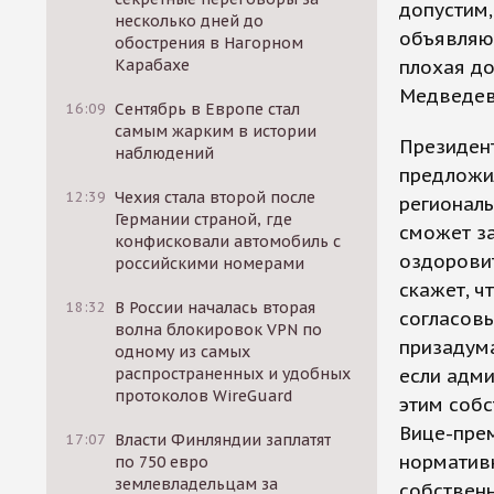
допустим,
несколько дней до
объявляют
обострения в Нагорном
Карабахе
плохая до
Медведев
16:09
Сентябрь в Европе стал
самым жарким в истории
Президент
наблюдений
предложил
12:39
Чехия стала второй после
региональ
Германии страной, где
сможет за
конфисковали автомобиль с
оздоровит
российскими номерами
скажет, ч
18:32
В России началась вторая
согласовы
волна блокировок VPN по
призадума
одному из самых
распространенных и удобных
если адми
протоколов WireGuard
этим собс
Вице-прем
17:07
Власти Финляндии заплатят
нормативн
по 750 евро
землевладельцам за
собственн