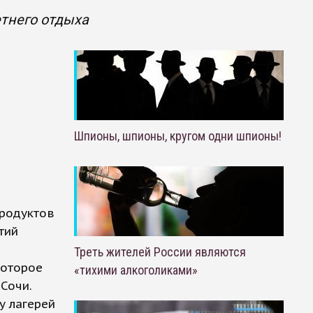
етнего отдыха
Шпионы, шпионы, кругом одни шпионы!
продуктов
тий
Треть жителей России являются
которое
«тихими алкоголиками»
Сочи.
у лагерей