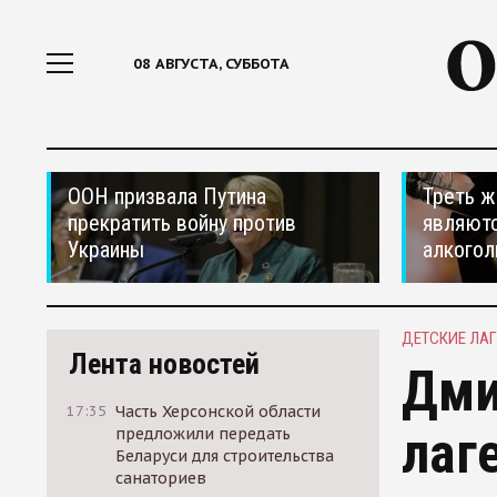
08 АВГУСТА, СУББОТА
ООН призвала Путина
Треть ж
прекратить войну против
являютс
Украины
алкогол
ДЕТСКИЕ ЛАГ
Лента новостей
Дми
17:35
Часть Херсонской области
лаг
предложили передать
Беларуси для строительства
санаториев