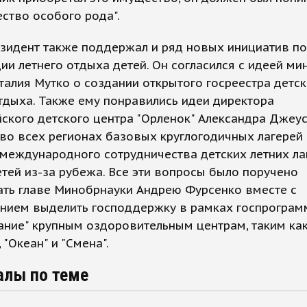
ство особого рода".
зидент также поддержал и ряд новых инициатив по
ии летнего отдыха детей. Он согласился с идеей ми
талия Мутко о создании открытого госреестра детс
тдыха. Также ему понравились идеи директора
ского детского центра "Орленок" Александра Джеус
во всех регионах базовых круглогодичных лагерей 
международного сотрудничества детских летних ла
тей из-за рубежа. Все эти вопросы было поручено
ать главе Минобрнауки Андрею Фурсенко вместе с
нием выделить господдержку в рамках госпрогра
ание" крупным оздоровительным центрам, таким ка
 "Океан" и "Смена".
алы по теме