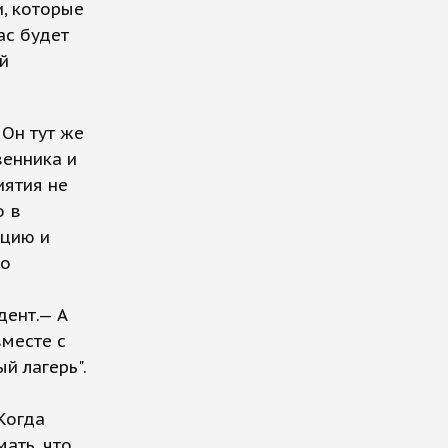
и, которые
ас будет
й
 Он тут же
венника и
иятия не
о в
ацию и
то
дент.— А
вместе с
й лагерь".
Когда
ать, что