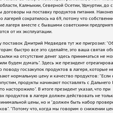
области, Калмыкии, Северной Осетии, Удмуртии, до с
 договоры на поставку продуктов питания. Наконе
о лагерей сократилось на 69, потому что собственни
ие лагеря вместе с бывшими советскими предприят
тся от их эксплуатации.
у поставок Дмитрий Медведев тут же пригрозил: "
торам: быстро все это сделайте, это ваша святая об
сылки на отсутствие денег здесь приниматься не мог
 или будем думать". Здесь же президент отреагирова
 поводу госзакупок продуктов в лагеря, которые н
ают нормальную цену и качество продуктов: "Если 
опустим, продукты начинают поставлять с Дальнего
то насторожило". В итоге президент указал, что при
ах продуктов в лагеря должен действовать не толь
минимальной цены, но и "должен быть набор прове
ов". "Потому что, когда мы говорим о снижении цен