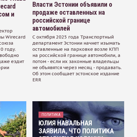
Власти Эстонии объявили о
recard
продаже оставленных на
сом и
российской границе
автомобилей
ектор
ы Wirecard
С октября 2025 года Транспортный
осоюза
департамент Эстонии начнет изымать
0 году.
оставленные на парковке возле КПП
свободно
на российской границе автомобили, а
даже ездит
потом - если их законные владельцы
ории
не объявятся через месяц - продавать.
Об этом сообщает эстонское издание
ERR
ПОЛИТИКА
ЮЛИЯ НАВАЛЬНАЯ
ЗАЯВИЛА, ЧТО ПОЛИТИКА