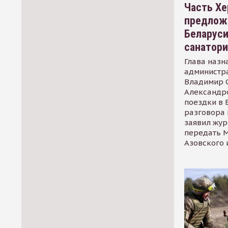
Часть Хе
предлож
Беларуси
санатор
Глава назн
администр
Владимир С
Александр
поездки в 
разговора 
заявил жур
передать М
Азовского 