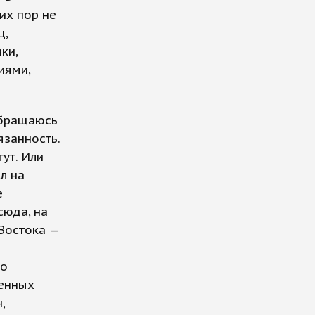
их пор не
ц,
ки,
иями,
Обращаюсь
язанность.
ут. Или
л на
е
сюда, на
 Востока —
ко
ренных
,