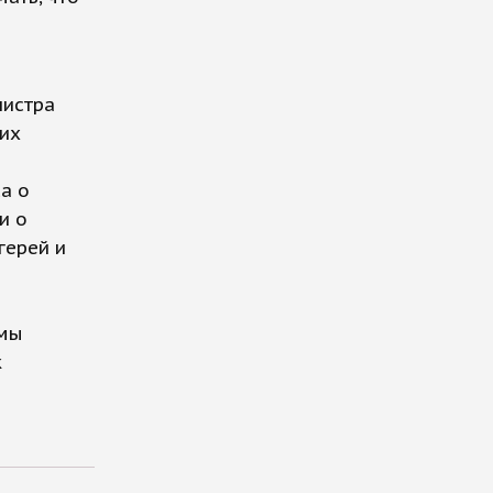
нистра
ких
а о
и о
герей и
ммы
к