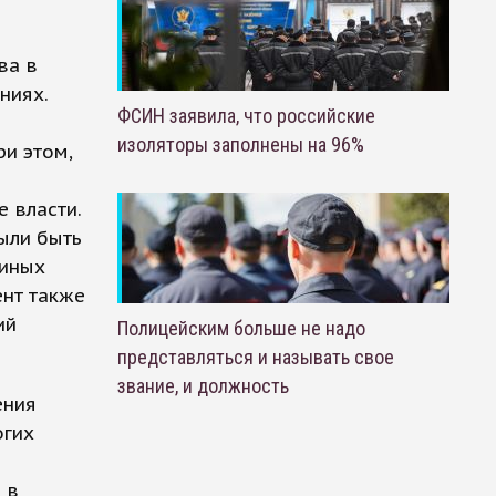
ва в
ниях.
ФСИН заявила, что российские
изоляторы заполнены на 96%
ри этом,
 власти.
ыли быть
диных
ент также
ий
Полицейским больше не надо
представляться и называть свое
звание, и должность
ения
огих
 в