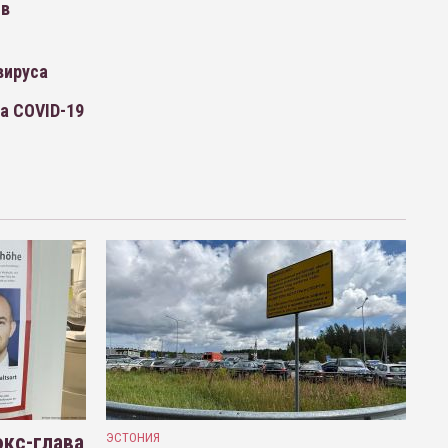
 в
вируса
а COVID-19
кс-глава
ЭСТОНИЯ