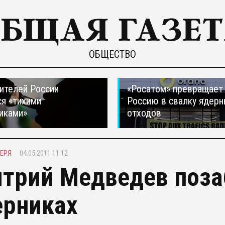
ОБЩЕСТВО
ителей России
«Росатом» превращает
я «тихими
Россию в свалку ядер
иками»
отходов
ЕРЯ
04.05.2011 11:12
трий Медведев поза
ерниках