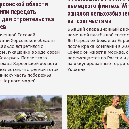
рсонской области
немецкого финтеха Wi
или передать
занялся сельхозбизне
 для строительства
автозапчастями
иев
Бывший операционный дир
аченной Россией
немецкой платёжной систем
ации Херсонской области
Ян Марсалек бежал из Евр
альдо встретился с
после краха компании в 202
ом Лукашенко в ходе своей
Сейчас он живёт в Москве, 
Беларусь. После этого
перемещается по России и 
глава Херсонской области
на оккупированные террит
налистам, что регион готов
Украины
инску часть побережья
и Черного морей