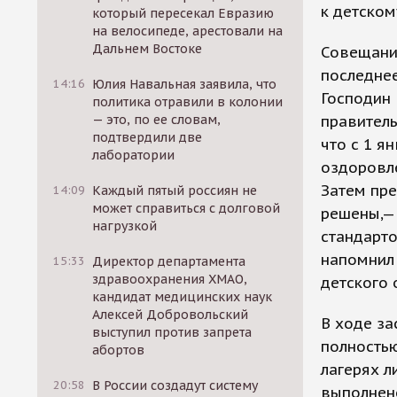
к детском
который пересекал Евразию
на велосипеде, арестовали на
Дальнем Востоке
Совещани
последне
14:16
Юлия Навальная заявила, что
Господин 
политика отравили в колонии
— это, по ее словам,
правитель
подтвердили две
что с 1 я
лаборатории
оздоровле
Затем пре
14:09
Каждый пятый россиян не
может справиться с долговой
решены,—
нагрузкой
стандарто
напомнил
15:33
Директор департамента
здравоохранения ХМАО,
детского 
кандидат медицинских наук
Алексей Добровольский
В ходе за
выступил против запрета
полностью
абортов
лагерях л
20:58
В России создадут систему
выполнено