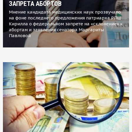
ЗАПРЕТА АБОРТОВ
Мнение кандидата медицинских наук прозвучало
на фоне последнего предложения патриарха РПЦ
Кирилла о федеральном запрете на «склонение» к
абортам и заявления сенатора Маргариты
Павловой