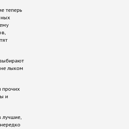
ие теперь
чных
нему
ов,
тят
 выбирают
 не лыком
и прочих
сы и
 лучшие,
 нередко