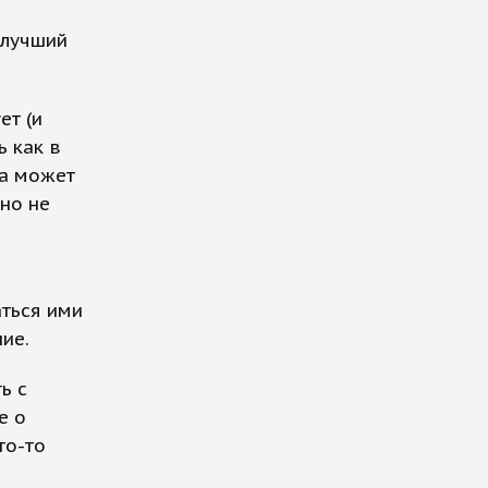
 лучший
ет (и
ь как в
ва может
но не
аться ими
ие.
ь с
е о
то-то