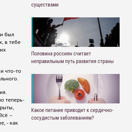
существами
 и был
, в тебе
ших
Половина россиян считает
неправильным путь развития страны
и что-то
льного.
ия.
но теперь-
крыты,
Какое питание приводит к сердечно-
Всё –
сосудистым заболеваниям?
, - как