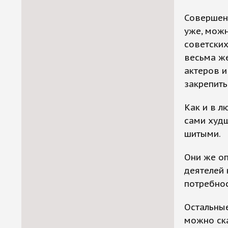
Совершенн
уже, можн
советских
весьма же
актеров и
закрепить
Как и в л
сами худш
шитыми.
Они же оп
деятелей 
потребнос
Остальные
можно ска