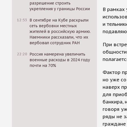
разрешение строить
укрепления у границы России
В рамках 
использов
12:53
В сентябре на Кубе раскрыли
и тельник
сеть вербовки местных
подавляю
жителей в российскую армию.
Наемники рассказали, что их
вербовал сотрудник РАН
При встре
общности 
22:20
Россия намерена увеличить
полагаетс
военные расходы в 2024 году
почти на 70%
Фактор п
но уже со
наверх п
для прио
банкира, 
говоря уж
ряды не з
граждане