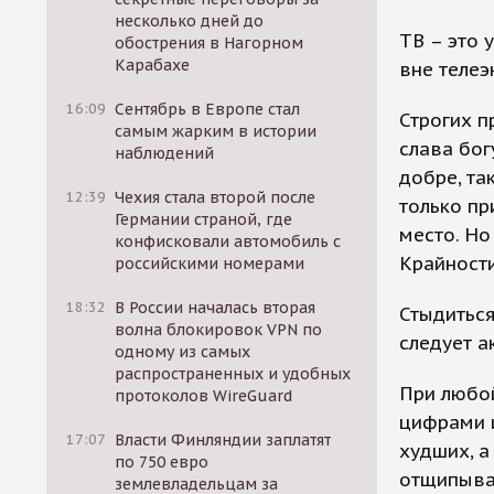
несколько дней до
ТВ – это 
обострения в Нагорном
Карабахе
вне телеэ
16:09
Сентябрь в Европе стал
Строгих п
самым жарким в истории
слава бог
наблюдений
добре, та
12:39
Чехия стала второй после
только пр
Германии страной, где
место. Но
конфисковали автомобиль с
Крайности
российскими номерами
18:32
В России началась вторая
Стыдиться
волна блокировок VPN по
следует а
одному из самых
распространенных и удобных
При любо
протоколов WireGuard
цифрами 
17:07
Власти Финляндии заплатят
худших, а
по 750 евро
отщипыват
землевладельцам за