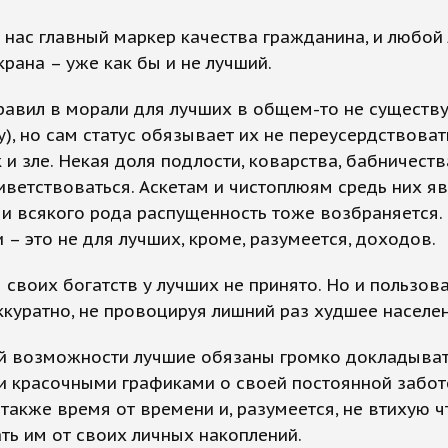
у нас главный маркер качества гражданина, и любой
крана – уже как бы и не лучший.
равил в морали для лучших в общем-то не существу
у), но сам статус обязывает их не переусердствоват
к и зле. Некая доля подлости, коварства, бабничест
иветствоваться. Аскетам и чистоплюям средь них яв
 и всякого рода распущенность тоже возбраняется.
 – это не для лучших, кроме, разумеется, доходов.
 своих богатств у лучших не принято. Но и пользов
ккуратно, не провоцируя лишний раз худшее населен
й возможности лучшие обязаны громко докладыват
и красочными графиками о своей постоянной забот
 также время от времени и, разумеется, не втихую ч
ь им от своих личных накоплений.