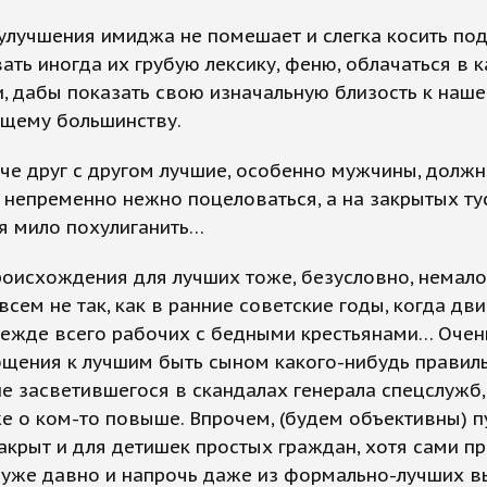
улучшения имиджа не помешает и слегка косить под
ать иногда их грубую лексику, феню, облачаться в
и, дабы показать свою изначальную близость к наш
щему большинству.
че друг с другом лучшие, особенно мужчины, должн
непременно нежно поцеловаться, а на закрытых ту
я мило похулиганить…
роисхождения для лучших тоже, безусловно, немал
всем не так, как в ранние советские годы, когда дви
режде всего рабочих с бедными крестьянами… Оче
бщения к лучшим быть сыном какого-нибудь правил
не засветившегося в скандалах генерала спецслужб,
е о ком-то повыше. Впрочем, (будем объективны) пу
акрыт и для детишек простых граждан, хотя сами п
 уже давно и напрочь даже из формально-лучших в