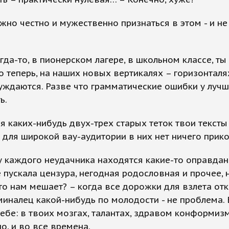
ужно честно и мужественно признаться в этом - и не
гда-то, в пионерском лагере, в школьном классе, ты
о теперь, на наших новых вертикалях – горизонталях
уждаются. Разве что грамматические ошибки у луч
ь.
я каких-нибудь двух-трех старых теток твои тексты 
о для широкой вау-аудитории в них нет ничего прико
у каждого неудачника находятся какие-то оправдан
 пускала цензура, негодная родословная и прочее, 
что нам мешает? – когда все дорожки для взлета от
иналец какой-нибудь по молодости - не проблема. 
тебе: в твоих мозгах, талантах, здравом конформизме
о, и во все времена.