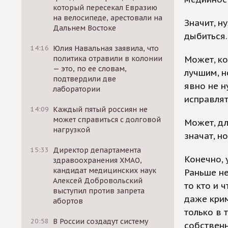
который пересекал Евразию
на велосипеде, арестовали на
Значит, н
Дальнем Востоке
дыбиться.
14:16
Юлия Навальная заявила, что
политика отравили в колонии
Может, ко
— это, по ее словам,
лучшим, н
подтвердили две
явно не н
лаборатории
исправлят
14:09
Каждый пятый россиян не
может справиться с долговой
Может, дл
нагрузкой
значат, н
15:33
Директор департамента
Конечно, 
здравоохранения ХМАО,
кандидат медицинских наук
Раньше не
Алексей Добровольский
то кто и 
выступил против запрета
даже крим
абортов
только в 
20:58
В России создадут систему
собственн