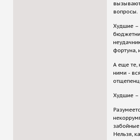
вызывают
вопросы.
Худшие – 
бюджетни
неудачник
фортуна, 
А еще те,
ними - вс
отщепенцы
Худшие – 
Разумеетс
некоррумп
забойные 
Нельзя, к