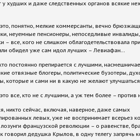
 у худших и даже следственных органов всякие н
это, понятно, мелкие коммерсанты, вечно брюзжащ
ки, неуемные пенсионеры, непоседливые инвалиды,
и – все, кого не слишком облагодетельствовала пр
или обидел уже сам идол лучших – Левиафан…
 кто постоянно препирается с лучшими, насмешничае
якие отвязные блогеры, политические бузотеры, ду
, которые и сами ни в какую не желают улучшаться
это все, кто не с лучшими, а уж тем более – против 
я, никто сейчас, включая, наверное, даже самых
ированных левых, уже не воспринимает всерьез ко
лозунги французской революции – о равенстве, бр
ак говорил дедушка Крылов, в одну телегу запрячь к