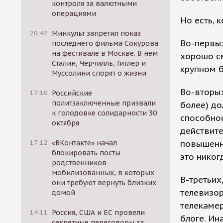
контроля за валютными
операциями
Но есть, 
20:47
Минкульт запретил показ
Во-первых
последнего фильма Сокурова
на фестивале в Москве. В нем
хорошо см
Сталин, Черчилль, Гитлер и
крупном б
Муссолини спорят о жизни
Во-вторых
17:10
Российские
политзаключенные призвали
более) до
к голодовке солидарности 30
способнос
октября
действите
17:12
«ВКонтакте» начал
повышенн
блокировать посты
это никог
родственников
мобилизованных, в которых
В-третьих
они требуют вернуть близких
телевизор
домой
телекамер
14:11
Россия, США и ЕС провели
блоге. Ин
секретные переговоры за