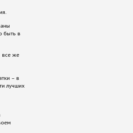
ия.
заны
о быть в
ь все же
атки – в
ти лучших
з
воем