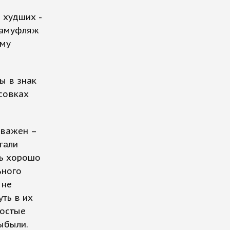
 худших -
 камуфляж
ему
ы в знак
совках
оважен –
гали
нь хорошо
ьного
 не
ть в их
ростые
ыбыли.