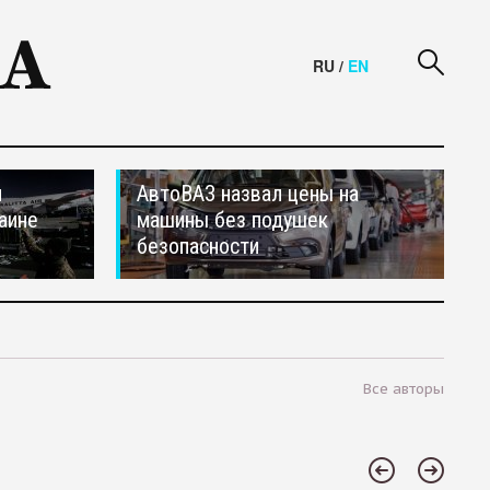
RU
/
EN
и
АвтоВАЗ назвал цены на
аине
машины без подушек
безопасности
Все авторы