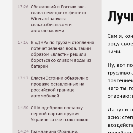
17:26
Сбежавший в Россию экс-
Луч
глава немецкого финтеха
Wirecard занялся
сельхозбизнесом и
автозапчастями
Сам я, ко
17:16
В «ДНР» по трубам отопления
роду свое
потечет зеленая вода. Таким
ними.
образом «власти» решили
бороться со сливом воды из
Ну, вот п
батарей
трусливо-
17:13
Власти Эстонии объявили о
почтением
продаже оставленных на
чего ты, 
российской границе
отвечаю: 
автомобилей
14:30
США одобрили поставку
Да тут и 
первой партии оружия
ясно: сте
Украине за счет союзников
воздейств
14:24
Гражданина Франции,
медийност