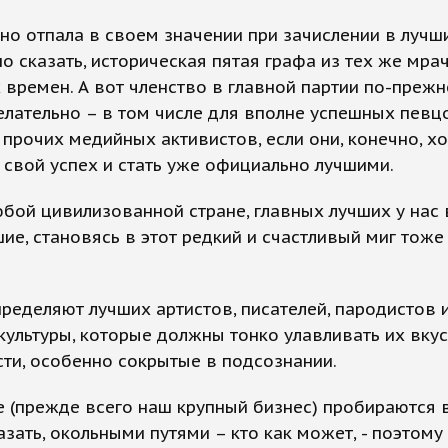
о отпала в своем значении при зачислении в лучш
о сказать, историческая пятая графа из тех же мра
 времен. А вот членство в главной партии по-преж
лательно – в том числе для вполне успешных певц
 прочих медийных активистов, если они, конечно, хо
 свой успех и стать уже официально лучшими.
юбой цивилизованной стране, главных лучших у нас
ие, становясь в этот редкий и счастливый миг тоже
ределяют лучших артистов, писателей, пародистов 
культуры, которые должны тонко улавливать их вку
ти, особенно сокрытые в подсознании.
 (прежде всего наш крупный бизнес) пробираются в
зать, окольными путями – кто как может, - поэтому