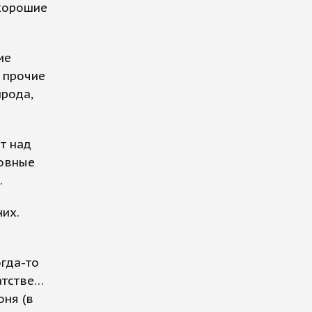
ехорошие
ие
 прочие
ирода,
т над
ховные
.
них.
гда-то
атстве…
оня (в