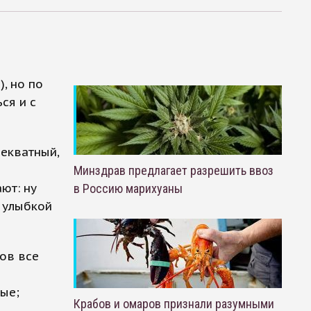
), но по
ся и с
декватный,
Минздрав предлагает разрешить ввоз
ют: ну
в Россию марихуаны
й улыбкой
гов все
ные;
Крабов и омаров признали разумными