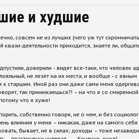
шие и худшие
нечно, совсем не из лучших (чего уж тут скромничать
й квази-деятельности приходится, знаете ли, общать
одпустили, доверили - видят все-таки, что человек а
лояльный, не лезет на их места, и вообще - с явным
 к старшим. Иной раз они даже сами меня одергива
говорят, так принижаешься?! – на что я со смиренно
потому что я хуже!
спорить, собственно говоря, не о чем, и без социоло
пень влияния у меня – никакая, даже на самого себя
овать, бывает, не в силах; доходы – тоже незавид
ь – практически нулевая… – Конечно, хуже!