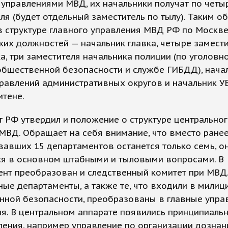
управлениями МВД, их начальники получат по четы
ля (будет отдельный заместитель по тылу). Таким об
в структуре главного управления МВД РФ по Москве
ких должностей — начальник главка, четыре замест
а, три заместителя начальника полиции (по уголовн
общественной безопасности и службе ГИБДД), нача
равлений административных округов и начальник У
итене.
 РФ утвердил и положение о структуре центрально
МВД. Обращает на себя внимание, что вместо ране
авших 15 департаментов останется только семь, о
ся в основном штабными и тыловыми вопросами. В
нт преобразован и следственный комитет при МВД
ые департаменты, а также те, что входили в милиц
нной безопасности, преобразованы в главные упра
я. В центральном аппарате появились принципиаль
ения, например управление по организации дознан