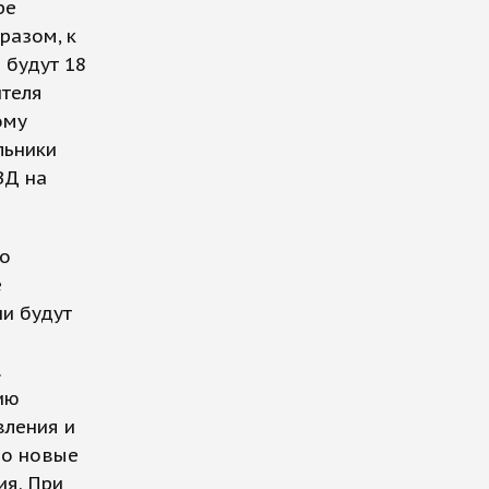
ре
разом, к
 будут 18
ителя
ому
льники
ВД на
го
е
ни будут
.
ию
вления и
но новые
ия. При