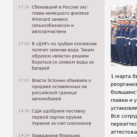
17:26
Сбежавший в Россию экс-
глава немецкого финтеха
Wirecard занялся
сельхозбизнесом и
автозапчастями
17:16
В «ДНР» по трубам отопления
потечет зеленая вода. Таким
образом «власти» решили
бороться со сливом воды из
батарей
1 марта б
17:13
Власти Эстонии объявили о
реорганиз
продаже оставленных на
большинс
российской границе
автомобилей
главки и 
установле
14:30
США одобрили поставку
Все сотру
первой партии оружия
Украине за счет союзников
переатте
аттестова
14:24
Гражданина Франции,