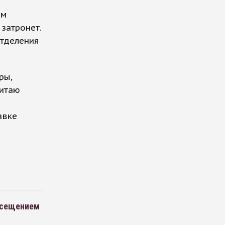
ом
затронет.
отделения
ры,
читаю
авке
посещением