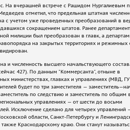
с. На вчерашней встрече с Рашидом Нургалиевым 
едведев отметил, что предельная штатная численн
на с учетом уже проведенных преобразований в ве
давшихся сокращением штатов. Ранее департамент
ной милиции был преобразован в главк, а департам
равопорядка на закрытых территориях и режимных 
квидирован.
на и численность высшего начальствующего состав
сейчас 427). По данным "Коммерсанта", отныне в
ных министерствах, главках и управлениях (МВД, Г
ителей будет по три заместителя — заместитель—на
заместитель по следствию и заместитель по общим 
региональных управлениях — от шести до восьми
лей. Исключение сделано для четырех управлений 
осковской области, Санкт-Петербургу и Ленинградс
а также Краснодарскому краю. Они станут называтьс