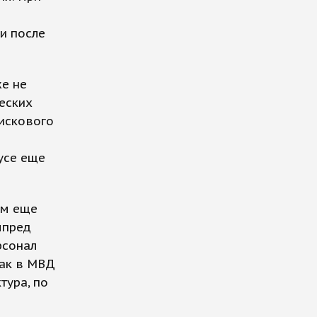
и после
е не
еских
оискового
усе еще
им еще
мпред
рсонал
как в МВД
тура, по