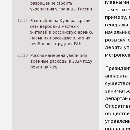
главными 
разрешение строить
укрепления у границы России
заместите
примеру, 
12:53
В сентябре на Кубе раскрыли
генеральс
сеть вербовки местных
начальник
жителей в российскую армию.
Наемники рассказали, что их
розыску, 
вербовал сотрудник РАН
девяти уп
метропол
22:20
Россия намерена увеличить
военные расходы в 2024 году
почти на 70%
Президент
аппарата 
существов
занимать
департаме
Оперативн
обществе
управлени
подраздел