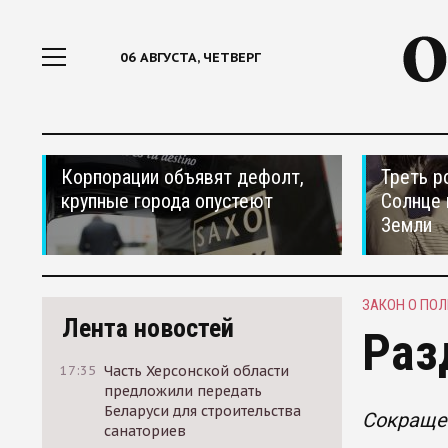
06 АВГУСТА, ЧЕТВЕРГ
Корпорации объявят дефолт,
Треть р
крупные города опустеют
Солнце 
Земли
ЗАКОН О ПО
Лента новостей
Раз
17:35
Часть Херсонской области
предложили передать
Беларуси для строительства
Сокращен
санаториев