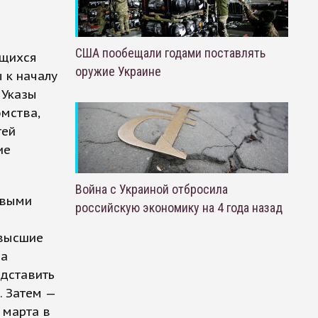
США пообещали годами поставлять
ющихся
оружие Украине
 к началу
 Указы
мства,
тей
ие
Война с Украиной отбросила
рвыми
российскую экономику на 4 года назад
 высшие
ра
едставить
. Затем —
 марта в