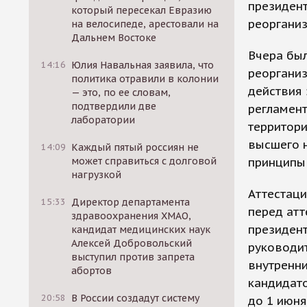
президент
который пересекал Евразию
реорганиз
на велосипеде, арестовали на
Дальнем Востоке
Вчера бы
14:16
Юлия Навальная заявила, что
реорганиз
политика отравили в колонии
действия 
— это, по ее словам,
подтвердили две
регламент
лаборатории
территори
высшего 
14:09
Каждый пятый россиян не
может справиться с долговой
принципы 
нагрузкой
Аттестаци
15:33
Директор департамента
перед атт
здравоохранения ХМАО,
президен
кандидат медицинских наук
Алексей Добровольский
руководи
выступил против запрета
внутренни
абортов
кандидат
20:58
В России создадут систему
до 1 июня