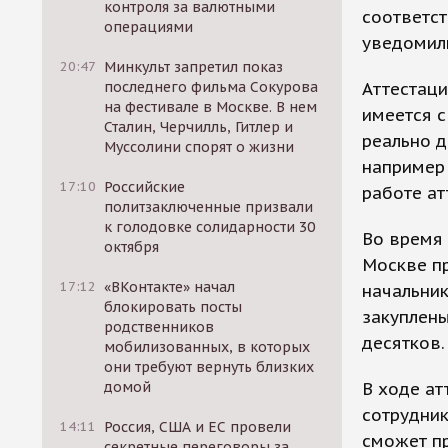
контроля за валютными
соответс
операциями
уведомили
20:47
Минкульт запретил показ
последнего фильма Сокурова
Аттестаци
на фестивале в Москве. В нем
имеется с
Сталин, Черчилль, Гитлер и
реально д
Муссолини спорят о жизни
например 
17:10
Российские
работе ат
политзаключенные призвали
к голодовке солидарности 30
Во время 
октября
Москве пр
17:12
«ВКонтакте» начал
начальник
блокировать посты
закуплены
родственников
десятков.
мобилизованных, в которых
они требуют вернуть близких
домой
В ходе ат
сотрудник
14:11
Россия, США и ЕС провели
сможет пр
секретные переговоры за