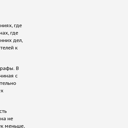
ниях, где
ах, где
нних дел,
телей к
графы. В
чиная с
ительно
ех
сть
на не
ек меньше,