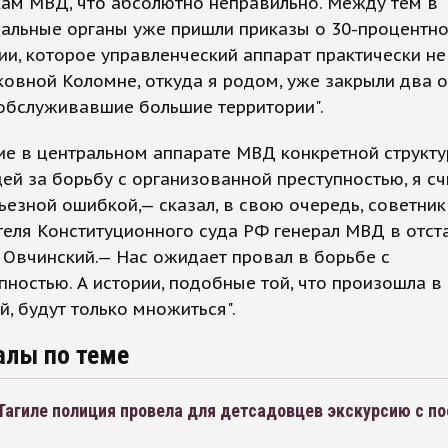
ам МВД, что абсолютно неправильно. Между тем в
иальные органы уже пришли приказы о 30-процентн
и, которое управленческий аппарат практически не 
овной Коломне, откуда я родом, уже закрыли два 
обслуживавшие большие территории".
ие в центральном аппарате МВД конкретной структу
й за борьбу с организованной преступностью, я с
ьезной ошибкой,— сказал, в свою очередь, советник
еля Конституционного суда РФ генерал МВД в отст
Овчинский.— Нас ожидает провал в борьбе с
пностью. А истории, подобные той, что произошла в
, будут только множиться".
алы по теме
Тагиле полиция провела для детсадовцев экскурсию с 