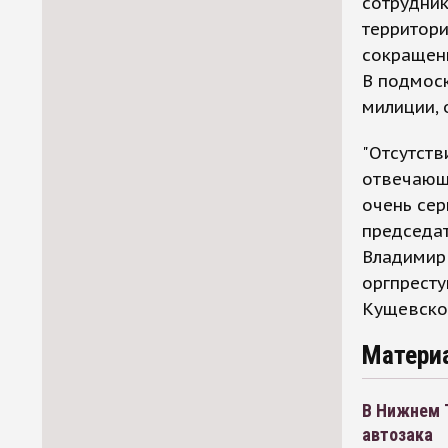
сотрудник
территор
сокращени
В подмоск
милиции, 
"Отсутств
отвечающе
очень сер
председат
Владимир 
оргпресту
Кущевской
Матери
В Нижнем 
автозака