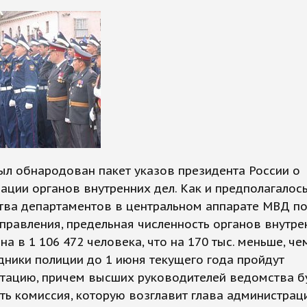
ыл обнародован пакет указов президента России о
ации органов внутренних дел. Как и предполагалось
тва департаментов в центральном аппарате МВД п
управления, предельная численность органов внутре
на в 1 106 472 человека, что на 170 тыс. меньше, че
дники полиции до 1 июня текущего года пройдут
стацию, причем высших руководителей ведомства б
ть комиссия, которую возглавит глава администрац