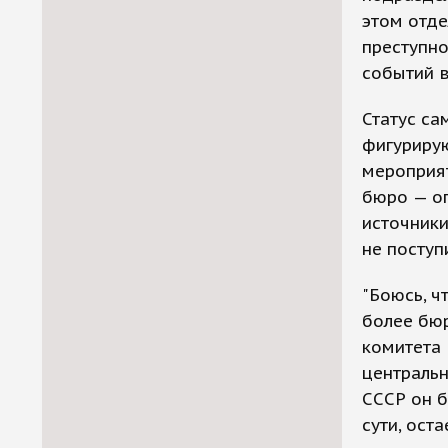
этом отде
преступно
событий в
Статус са
фигурирую
мероприят
бюро — оп
источники
не поступ
"Боюсь, ч
более бю
комитета 
центральн
СССР он б
сути, ост