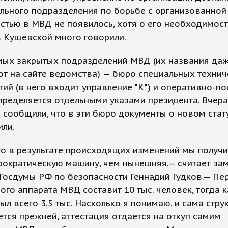
льного подразделения по борьбе с организованной
стью в МВД не появилось, хотя о его необходимост
 Кущевской много говорили.
мых закрытых подразделений МВД (их названия даж
т на сайте ведомства) — бюро специальных технич
ий (в него входит управление "К") и оперативно-п
ределяется отдельными указами президента. Вчера
 сообщили, что в эти бюро документы о новом стат
или.
то в результате происходящих изменений мы получ
рократическую машину, чем нынешняя,— считает за
Госдумы РФ по безопасности Геннадий Гудков.— Пе
ого аппарата МВД составит 10 тыс. человек, тогда 
ыл всего 3,5 тыс. Насколько я понимаю, и сама струк
ается прежней, аттестация отдается на откуп самим