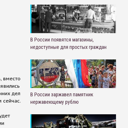
В России появятся магазины,
недоступные для простых граждан
, вместо
оявились
нних дел
В России заржавел памятник
м сейчас.
нержавеющему рублю
удет
ии