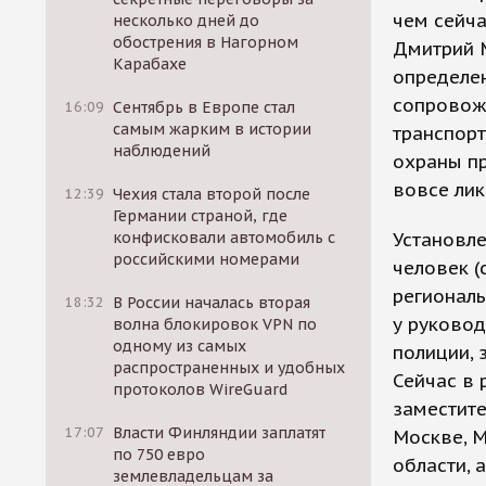
чем сейча
несколько дней до
обострения в Нагорном
Дмитрий М
Карабахе
определе
сопровож
16:09
Сентябрь в Европе стал
самым жарким в истории
транспорт
наблюдений
охраны п
вовсе ли
12:39
Чехия стала второй после
Германии страной, где
конфисковали автомобиль с
Установле
российскими номерами
человек (
региональ
18:32
В России началась вторая
у руковод
волна блокировок VPN по
одному из самых
полиции, 
распространенных и удобных
Сейчас в 
протоколов WireGuard
заместите
17:07
Власти Финляндии заплатят
Москве, М
по 750 евро
области, 
землевладельцам за