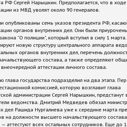
а РФ Сергей Нарышкин. Предполагается, что в ходе
ации из МВД уволят около 90 генералов.
ли опубликованы семь указов президента РФ, каса
ации органов внутренних дел. Они были приурочены
закона "О полиции", который вступил в силу 1 марта.
ируют новую структуру центрального аппарата ведо
альных органов внутренних дел, перечень должнос
начальствующего состава, а также определяют общ
внеочередной аттестации личного состава.
ю глава государства подразделил на два этапа. Пе
естационной комиссией, которую возглавит глава
тской администрации Сергей Нарышкин, предстанут
тели ведомства. Дмитрий Медведев обязал минист
х дел Рашида Нургалиева уже к середине марта пр
ов на должности высшего начальствующего состава
 — аттестуют всех остальных сотрудников. Еще до 1