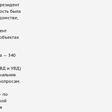
президент
ость была
домстве,
ент
объектах
а — 340
УВД и УВД)
чальник
вопросам.
— по
кой
я