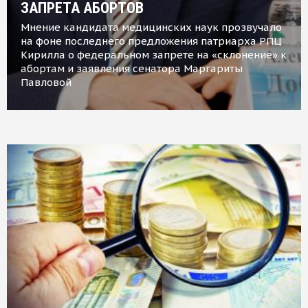
ЗАПРЕТА АБОРТОВ
Мнение кандидата медицинских наук прозвучало
на фоне последнего предложения патриарха РПЦ
Кирилла о федеральном запрете на «склонение» к
абортам и заявления сенатора Маргариты
Павловой