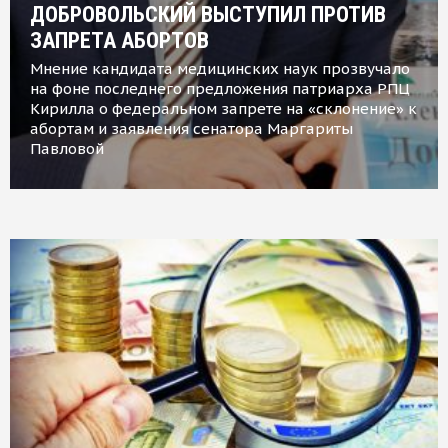
ДОБРОВОЛЬСКИЙ ВЫСТУПИЛ ПРОТИВ
ЗАПРЕТА АБОРТОВ
Мнение кандидата медицинских наук прозвучало
на фоне последнего предложения патриарха РПЦ
Кирилла о федеральном запрете на «склонение» к
абортам и заявления сенатора Маргариты
Павловой