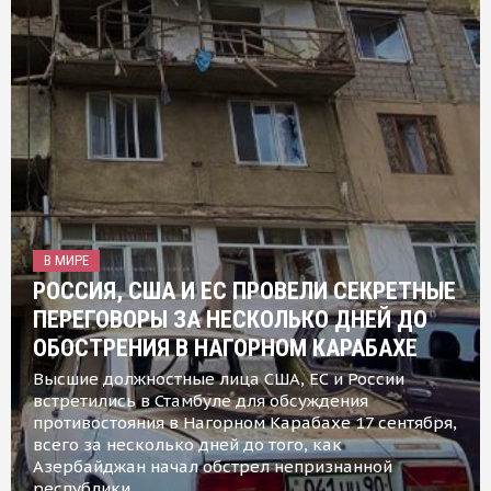
В МИРЕ
РОССИЯ, США И ЕС ПРОВЕЛИ СЕКРЕТНЫЕ
ПЕРЕГОВОРЫ ЗА НЕСКОЛЬКО ДНЕЙ ДО
ОБОСТРЕНИЯ В НАГОРНОМ КАРАБАХЕ
Высшие должностные лица США, ЕС и России
встретились в Стамбуле для обсуждения
противостояния в Нагорном Карабахе 17 сентября,
всего за несколько дней до того, как
Азербайджан начал обстрел непризнанной
республики