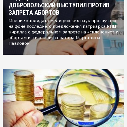
ДОБРОВОЛЬСКИЙ ВЫСТУПИЛ ПРОТИВ
ЗАПРЕТА АБОРТОВ
Мнение кандидата медицинских наук прозвучало
на фоне последнего предложения патриарха РПЦ
Кирилла о федеральном запрете на «склонение» к
абортам и заявления сенатора Маргариты
Павловой