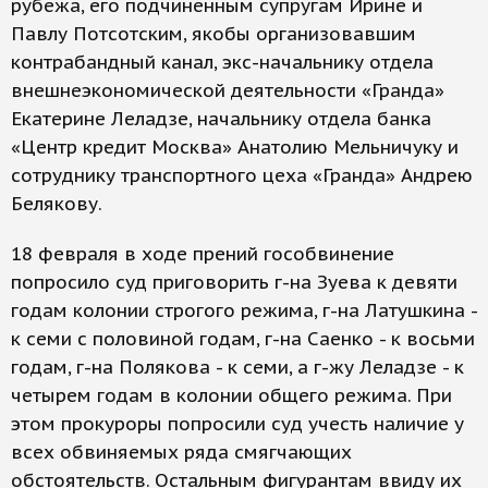
рубежа, его подчиненным супругам Ирине и
Павлу Потсотским, якобы организовавшим
контрабандный канал, экс-начальнику отдела
внешнеэкономической деятельности «Гранда»
Екатерине Леладзе, начальнику отдела банка
«Центр кредит Москва» Анатолию Мельничуку и
сотруднику транспортного цеха «Гранда» Андрею
Белякову.
18 февраля в ходе прений гособвинение
попросило суд приговорить г-на Зуева к девяти
годам колонии строгого режима, г-на Латушкина -
к семи с половиной годам, г-на Саенко - к восьми
годам, г-на Полякова - к семи, а г-жу Леладзе - к
четырем годам в колонии общего режима. При
этом прокуроры попросили суд учесть наличие у
всех обвиняемых ряда смягчающих
обстоятельств. Остальным фигурантам ввиду их