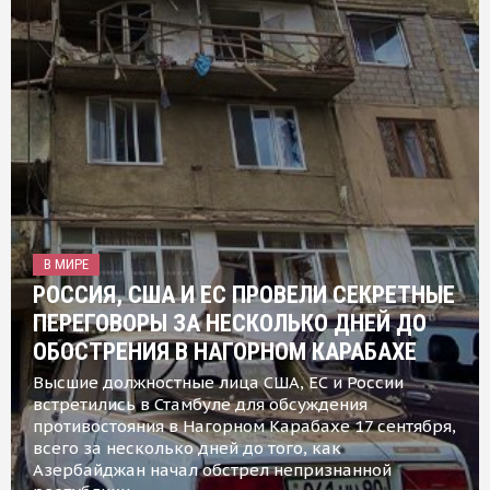
В МИРЕ
РОССИЯ, США И ЕС ПРОВЕЛИ СЕКРЕТНЫЕ
ПЕРЕГОВОРЫ ЗА НЕСКОЛЬКО ДНЕЙ ДО
ОБОСТРЕНИЯ В НАГОРНОМ КАРАБАХЕ
Высшие должностные лица США, ЕС и России
встретились в Стамбуле для обсуждения
противостояния в Нагорном Карабахе 17 сентября,
всего за несколько дней до того, как
Азербайджан начал обстрел непризнанной