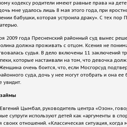
ому кодексу родители имеют равные права на дете
дочь мне удалось лишь 8 мая этого года, при ярост
ении бабушки, которая устроила драку». С тех пор 
атерью.
ря 2009 года Пресненский районный суд вынес реш
Полина должна проживать с отцом. Ксения не поним
вовалась судья. В дело включены 11 заключений т
пеки, которые настаивали на том, что девочка долж
Женщина очень боится, что, если Мосгорсуд подтве
айонного суда, дочь у нее могут отобрать и она ее
е увидит.
взаймы
Евгений Цымбал, руководитель центра «Озон», говор
ые супруги используют детей как «аргументы в спо
 своих отношений. «Классическая ситуация, когда