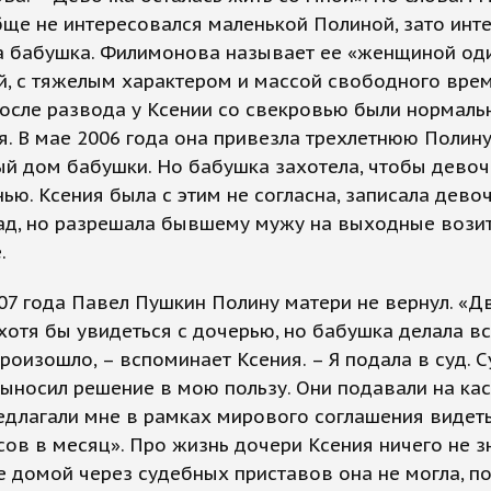
ще не интересовался маленькой Полиной, зато инт
а бабушка. Филимонова называет ее «женщиной од
, с тяжелым характером и массой свободного врем
осле развода у Ксении со свекровью были нормаль
. В мае 2006 года она привезла трехлетнюю Полину
й дом бабушки. Но бабушка захотела, чтобы девоч
нью. Ксения была с этим не согласна, записала дево
сад, но разрешала бывшему мужу на выходные вози
.
07 года Павел Пушкин Полину матери не вернул. «Дв
хотя бы увидеться с дочерью, но бабушка делала вс
произошло, – вспоминает Ксения. – Я подала в суд. С
носил решение в мою пользу. Они подавали на кас
едлагали мне в рамках мирового соглашения видет
сов в месяц». Про жизнь дочери Ксения ничего не з
е домой через судебных приставов она не могла, п