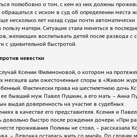
ься полюбовно о том, с кем из них должны прожива
 обращаться с иском в суд об определении места ж
Еще несколько лет назад суды почти автоматически
 пользу матери. Ситуация стала меняться в последн
ов, желающих воспитывать детей после развода с с
ти с удивительной быстротой.
 против невестки
случай Ксении Филимоновой, о котором на протяже
их месяцев шли ожесточенные споры в «Живом журн
бенный. Фактически права на шестилетнюю дочь К
 ее бывший муж Павел Пушкин, а его мать – Анна П
ын выдал доверенность на участие в судебных
ниях в качестве его представителя. Ксения и Павел
ь довольно быстро после рождения дочери. «При р
месте проживания Полины не стоял, – рассказала К
а. – Девочка осталась жить со мной». По словам м