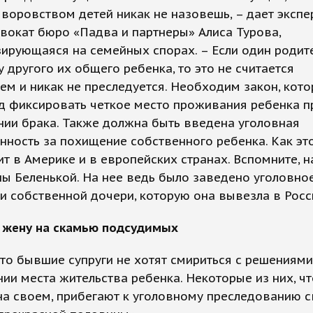
 воровством детей никак не назовешь, – дает эксп
вокат бюро «Падва и партнеры» Алиса Турова,
ирующаяся на семейных спорах. – Если один родит
у другого их общего ребенка, то это не считается
м и никак не преследуется. Необходим закон, кот
д фиксировать четкое место проживания ребенка п
ии брака. Также должна быть введена уголовная
нность за похищение собственного ребенка. Как эт
т в Америке и в европейских странах. Вспомните, н
ы Беленькой. На нее ведь было заведено уголовно
 собственной дочери, которую она вывезла в Росс
 жену на скамью подсудимых
то бывшие супруги не хотят смириться с решениями
ии места жительства ребенка. Некоторые из них, ч
на своем, прибегают к уголовному преследованию 