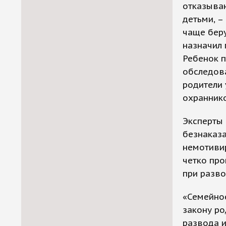
отказываю
детьми, –
чаще беру
назначил 
Ребенок п
обследова
родители 
охраннико
Эксперты 
безнаказа
немотиви
четко про
при разво
«Семейное
закону ро
развода и