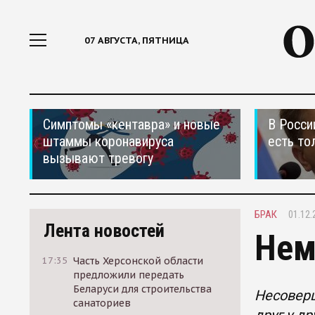
07 АВГУСТА, ПЯТНИЦА
Симптомы «кентавра» и новые
В Росси
штаммы коронавируса
есть то
вызывают тревогу
БРАК
01.12.
Лента новостей
Нем
17:35
Часть Херсонской области
предложили передать
Беларуси для строительства
Несоверш
санаториев