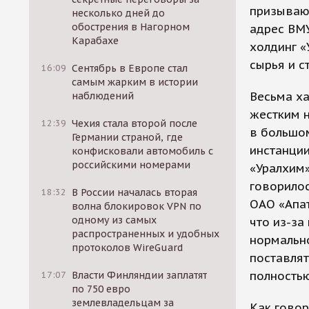
призывают
несколько дней до
обострения в Нагорном
адрес ВМУ
Карабахе
холдинг «
сырья и с
16:09
Сентябрь в Европе стал
самым жарким в истории
Весьма ха
наблюдений
жестким 
12:39
Чехия стала второй после
в большо
Германии страной, где
инстанции
конфисковали автомобиль с
российскими номерами
«Уралхим»
говорилос
18:32
В России началась вторая
ОАО «Апат
волна блокировок VPN по
одному из самых
что из-за
распространенных и удобных
нормально
протоколов WireGuard
поставля
полностью
17:07
Власти Финляндии заплатят
по 750 евро
землевладельцам за
Как говор