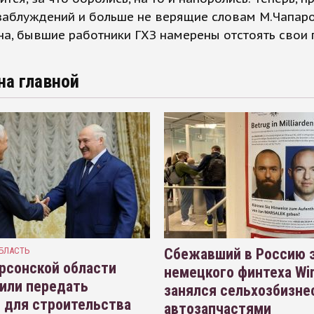
заблуждений и больше не верящие словам М.Чапар
а, бывшие работники ГХЗ намерены отстоять свои 
на главной
БЛАСТЬ
Сбежавший в Россию э
рсонской области
немецкого финтеха Wi
или передать
занялся сельхозбизне
 для строительства
автозапчастями