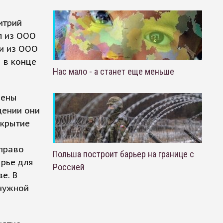
итрий
л из ООО
 и из ООО
 в конце
Нас мало - а станет еще меньше
рены
щении они
акрытие
 право
Польша построит барьер на границе с
рье для
Россией
е. В
енужной