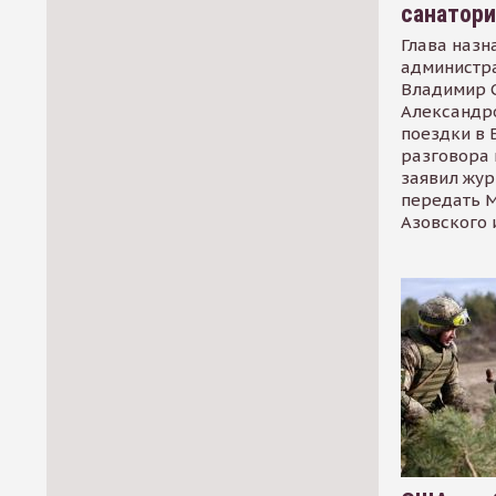
санатор
Глава назн
администр
Владимир С
Александр
поездки в 
разговора 
заявил жур
передать М
Азовского 