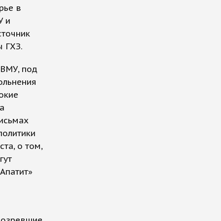
рье в
У и
сточник
 ГХЗ.
 ВМУ, под
ольнения
окие
а
письмах
политики
та, о том,
гут
«Апатит»
прозревшие