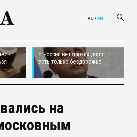
RU
/
EN
ет -
В России нет плохих дорог –
ьзя
есть только бездорожье
вались на
дмосковным