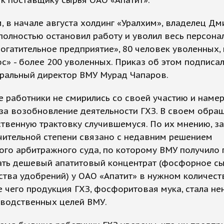
 к поставщику сырья ОАО «Апатит».
 в начале августа холдинг «Уралхим», владелец Дм
полностью остановил работу и уволил весь персона
огатительное предприятие», 80 человек уволенных,
» - более 200 уволенных. Приказ об этом подписал
еральный директор ВМУ Мурад Чапаров.
 работники не смирились со своей участию и наме
за возобновление деятельности ГХЗ. В своем обра
твенную трактовку случившемуся. По их мнению, з
чительной степени связано с недавним решением
го арбитражного суда, по которому ВМУ получило
ать дешевый апатитовый концентрат (фосфорное сы
тва удобрений) у ОАО «Апатит» в нужном количеств
е чего продукция ГХЗ, фосфоритовая мука, стала н
зводственных целей ВМУ.