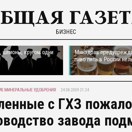
БИЗНЕС
 шпионы, кругом одни
Минздрав предупрежда
!
пиво пить в России нел
ИЕ МИНЕРАЛЬНЫЕ УДОБРЕНИЯ
24.08.2009 21:24
ленные с ГХЗ пожало
оводство завода по