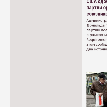
США одоб
партии о
союзник
Администр
Дональда 
партию во
в рамках м
Requirement
этом сообщ
два источн