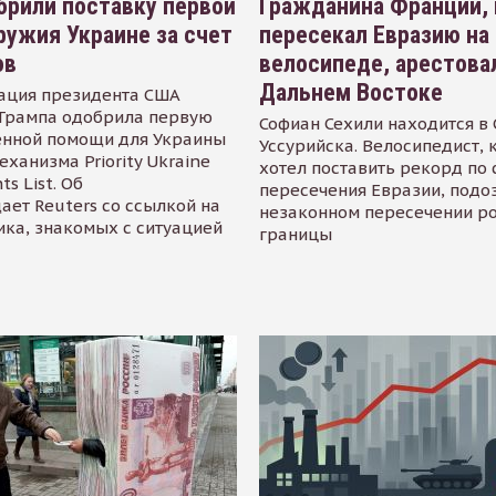
рили поставку первой
Гражданина Франции,
ружия Украине за счет
пересекал Евразию на
ов
велосипеде, арестова
Дальнем Востоке
ация президента США
Трампа одобрила первую
Софиан Сехили находится в
енной помощи для Украины
Уссурийска. Велосипедист,
еханизма Priority Ukraine
хотел поставить рекорд по 
s List. Об
пересечения Евразии, подо
ает Reuters со ссылкой на
незаконном пересечении р
ика, знакомых с ситуацией
границы