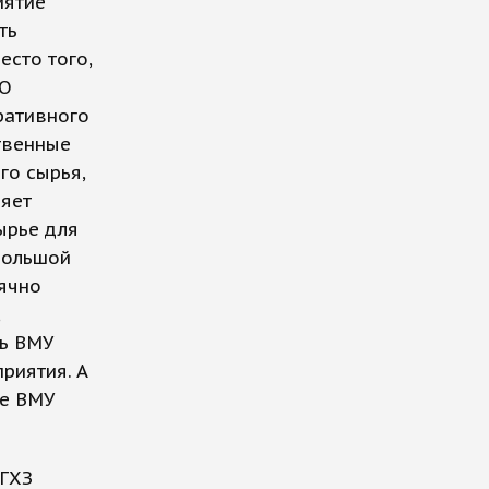
иятие
ть
сто того,
АО
ративного
твенные
го сырья,
ляет
ырье для
большой
ячно
ть ВМУ
риятия. А
се ВМУ
 ГХЗ