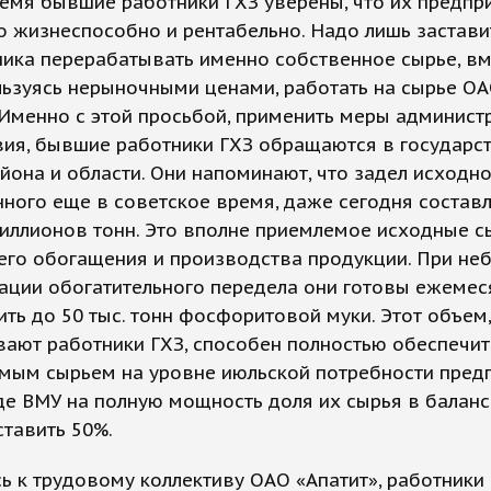
емя бывшие работники ГХЗ уверены, что их предпр
 жизнеспособно и рентабельно. Надо лишь застави
ика перерабатывать именно собственное сырье, вме
льзуясь нерыночными ценами, работать на сырье О
 Именно с этой просьбой, применить меры админист
вия, бывшие работники ГХЗ обращаются в государс
йона и области. Они напоминают, что задел исходно
ного еще в советское время, даже сегодня состав
иллионов тонн. Это вполне приемлемое исходные с
его обогащения и производства продукции. При не
ации обогатительного передела они готовы ежемес
ть до 50 тыс. тонн фосфоритовой муки. Этот объем,
вают работники ГХЗ, способен полностью обеспечи
мым сырьем на уровне июльской потребности предп
де ВМУ на полную мощность доля их сырья в балан
тавить 50%.
 к трудовому коллективу ОАО «Апатит», работники