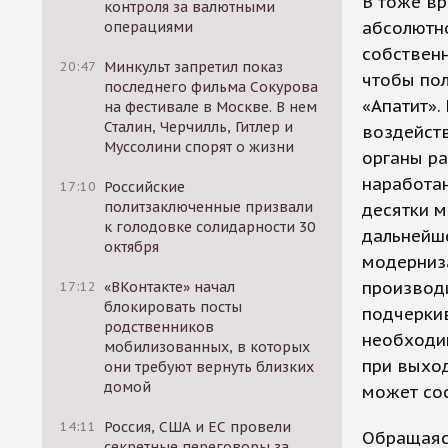
В тоже вр
контроля за валютными
абсолютно
операциями
собственн
20:47
Минкульт запретил показ
чтобы по
последнего фильма Сокурова
«Апатит».
на фестивале в Москве. В нем
Сталин, Черчилль, Гитлер и
воздейст
Муссолини спорят о жизни
органы ра
наработан
17:10
Российские
политзаключенные призвали
десятки м
к голодовке солидарности 30
дальнейш
октября
модерниз
производи
17:12
«ВКонтакте» начал
блокировать посты
подчерки
родственников
необходи
мобилизованных, в которых
при выхо
они требуют вернуть близких
домой
может сос
14:11
Россия, США и ЕС провели
Обращаясь
секретные переговоры за