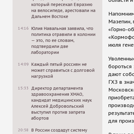
области и
который пересекал Евразию
на велосипеде, арестовали на
Напомним,
Дальнем Востоке
Мазепин, 
14:16
Юлия Навальная заявила, что
«Горно-об
политика отравили в колонии
«Кормофос
— это, по ее словам,
июля ген
подтвердили две
лаборатории
Уволенные
14:09
Каждый пятый россиян не
бороться 
может справиться с долговой
дают собс
нагрузкой
ГХЗ в зна
15:33
Директор департамента
Московско
здравоохранения ХМАО,
приобрет
кандидат медицинских наук
производс
Алексей Добровольский
выступил против запрета
результат
абортов
для прои
20:58
В России создадут систему