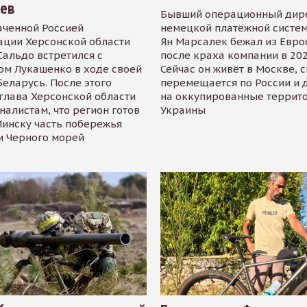
иев
Бывший операционный дир
аченной Россией
немецкой платёжной систем
ации Херсонской области
Ян Марсалек бежал из Евр
альдо встретился с
после краха компании в 202
ом Лукашенко в ходе своей
Сейчас он живёт в Москве, 
Беларусь. После этого
перемещается по России и 
глава Херсонской области
на оккупированные террит
налистам, что регион готов
Украины
инску часть побережья
и Черного морей