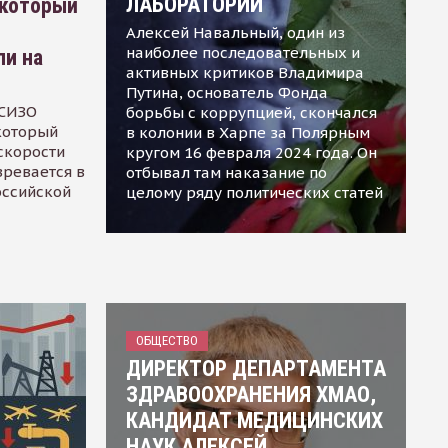
ЛАБОРАТОРИИ
 который
Алексей Навальный, один из
наиболее последовательных и
ли на
активных критиков Владимира
Путина, основатель Фонда
 СИЗО
борьбы с коррупцией, скончался
 который
в колонии в Харпе за Полярным
скорости
кругом 16 февраля 2024 года. Он
зревается в
отбывал там наказание по
оссийской
целому ряду политических статей
ОБЩЕСТВО
ДИРЕКТОР ДЕПАРТАМЕНТА
ЗДРАВООХРАНЕНИЯ ХМАО,
КАНДИДАТ МЕДИЦИНСКИХ
НАУК АЛЕКСЕЙ