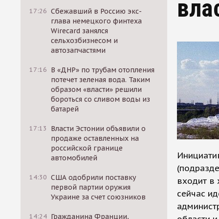
вла
17:26
Сбежавший в Россию экс-
глава немецкого финтеха
Wirecard занялся
сельхозбизнесом и
автозапчастями
17:16
В «ДНР» по трубам отопления
потечет зеленая вода. Таким
образом «власти» решили
бороться со сливом воды из
батарей
17:13
Власти Эстонии объявили о
продаже оставленных на
российской границе
Инициати
автомобилей
(подразде
14:30
США одобрили поставку
входит в 
первой партии оружия
сейчас ид
Украине за счет союзников
администр
14:24
Гражданина Франции,