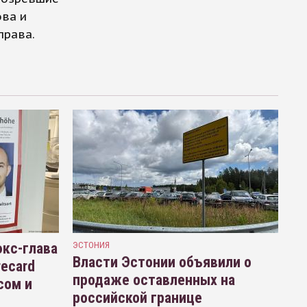
ова и
права.
кс-глава
ЭСТОНИЯ
Власти Эстонии объявили о
recard
продаже оставленных на
сом и
российской границе