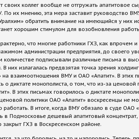
 своих коллег вообще не отгружать апатитовое сы
. По их мнению, эта мера заставит руководство ВМ
Уралхим» обратить внимание на имеющийся у них и
танет хорошим стимулом для возобновления работы
рактерно, что многие работники ГХЗ, как впрочем и
нажимом администрации предприятия, до своего ув
м количестве подписывали различные письма в выс
. В них излагалась предвзятая точка зрения холдинг
 на взаимоотношения ВМУ и ОАО «Апатит». В этих 
ь о диктате монополиста, о том, что из-за ценовой 
ит». В этих письмах говорилось о диктате монополис
 ценовой политики ОАО «Апатит» воскресенцы не мо
 работать. В итоге, когда ВМУ обязало в суде ОАО 
ть в Подмосковье дешевый апатитовый концентрат,
 закрыт ГХЗ в Воскресенском районе.
ится, за что боролись, на то и напоролись. Теперь, 