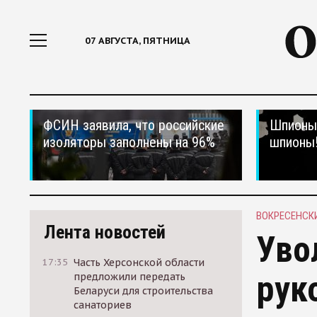
07 АВГУСТА, ПЯТНИЦА
ФСИН заявила, что российские
Шпионы,
изоляторы заполнены на 96%
шпионы
ВОКРЕСЕНСК
Лента новостей
Уво
17:35
Часть Херсонской области
рук
предложили передать
Беларуси для строительства
санаториев