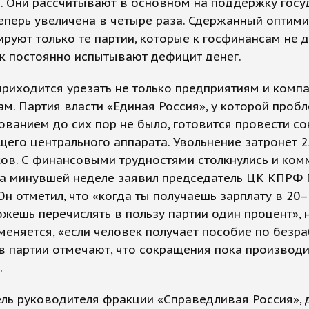
 Они рассчитывают в основном на поддержку госу
еперь увеличена в четыре раза. Сдержанный оптим
руют только те партии, которые к госфинансам не
ак постоянно испытывают дефицит денег.
риходится урезать не только предприятиям и компа
ам. Партия власти «Единая Россия», у которой пробл
ванием до сих пор не было, готовится провести с
его центрального аппарата. Увольнение затронет 
ов. С финансовыми трудностями столкнулись и ком
на минувшей неделе заявил председатель ЦК КПРФ 
Он отметил, что «когда ты получаешь зарплату в 20–
можешь перечислять в пользу партии один процент», 
меняется, «если человек получает пособие по безра
в партии отмечают, что сокращения пока производи
.
ль руководителя фракции «Справедливая Россия», 