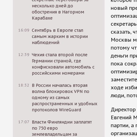
которое п
несколько дней до
новый пре
обострения в Нагорном
оптимизац
Карабахе
секретарь
16:09
Сентябрь в Европе стал
сказать, 
самым жарким в истории
Москвы ми
наблюдений
потому чт
12:39
Чехия стала второй после
деньги пр
Германии страной, где
пока сокр
конфисковали автомобиль с
оптимизир
российскими номерами
заместите
18:32
В России началась вторая
ходе изб
волна блокировок VPN по
люди, пот
одному из самых
распространенных и удобных
Директор
протоколов WireGuard
Евгений М
17:07
Власти Финляндии заплатят
партии, а
по 750 евро
организац
землевладельцам за