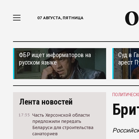
07 АВГУСТА, ПЯТНИЦА
ФБР ищет информаторов на
Суд в Г
русском языке
арест П
ПОЛИТИЧЕСК
Лента новостей
Бри
17:35
Часть Херсонской области
предложили передать
Беларуси для строительства
Российск
санаториев