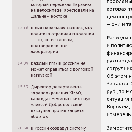
проблемы.
который пересекал Евразию
которая т
на велосипеде, арестовали на
демонстри
Дальнем Востоке
– они и т
14:16
Юлия Навальная заявила, что
политика отравили в колонии
Расходы п
— это, по ее словам,
и политик
подтвердили две
лаборатории
финансиро
руководящ
14:09
Каждый пятый россиян не
сотрудник
может справиться с долговой
нагрузкой
Об этом 
Зюганов. 
15:33
Директор департамента
руб., то 
здравоохранения ХМАО,
ситуация 
кандидат медицинских наук
Алексей Добровольский
Впрочем, 
выступил против запрета
намерены
абортов
Заместите
20:58
В России создадут систему