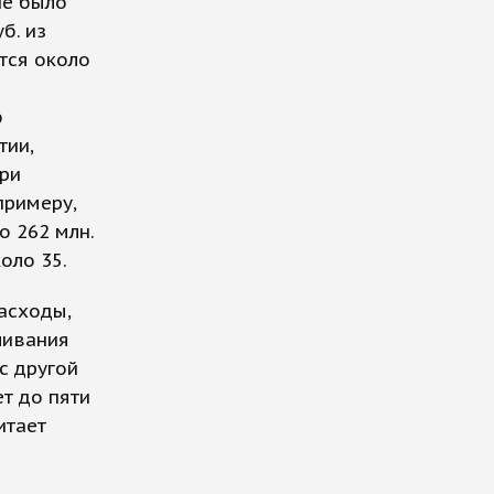
ие было
б. из
тся около
ю
тии,
ри
примеру,
 262 млн.
оло 35.
асходы,
ливания
с другой
т до пяти
итает