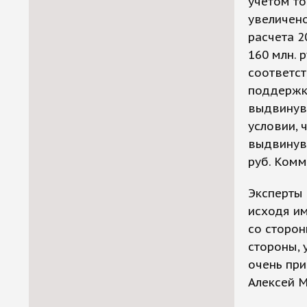
учетом то
увеличено
расчета 2
160 млн. 
соответс
поддержку
выдвинувш
условии, 
выдвинув
руб. Комм
Эксперты 
исходя им
со сторон
стороны, 
очень при
Алексей М