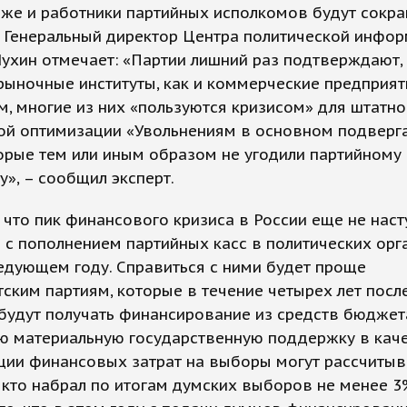
 же и работники партийных исполкомов будут сокра
. Генеральный директор Центра политической инфо
ухин отмечает: «Партии лишний раз подтверждают, 
рыночные институты, как и коммерческие предприят
м, многие из них «пользуются кризисом» для штатно
ной оптимизации «Увольнениям в основном подверг
орые тем или иным образом не угодили партийному
у», – сообщил эксперт.
 что пик финансового кризиса в России еще не наст
с пополнением партийных касс в политических орг
едующем году. Справиться с ними будет проще
ским партиям, которые в течение четырех лет посл
удут получать финансирование из средств бюджет
ю материальную государственную поддержку в кач
ции финансовых затрат на выборы могут рассчитыв
, кто набрал по итогам думских выборов не менее 3%