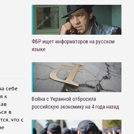
ФБР ищет информаторов на русском
языке
на себе
я к
Война с Украиной отбросила
вав
российскую экономику на 4 года назад
ься в
ся, что с
ие