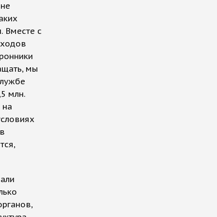
 не
аких
. Вместе с
сходов
оронники
ащать, мы
службе
5 млн.
 на
условиях
 в
тся,
вали
лько
органов,