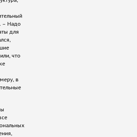
уктура,
ительный
. – Надо
аты для
лся,
ьшие
или, что
же
меру, в
ительные
зы
все
иональных
ения,