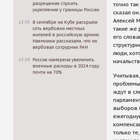
разрешение строить
точно так
укрепления у границы России
сказал он
Алексей М
12:53
В сентябре на Кубе раскрыли
такие же 
сеть вербовки местных
жителей в российскую армию.
его слова
Наемники рассказали, что их
структур
вербовал сотрудник РАН
люди, кот
22:20
Россия намерена увеличить
начальств
военные расходы в 2024 году
почти на 70%
Учитывая,
проблемы 
ждут в сл
парламент
выборов б
ежегодну
компенса
только те