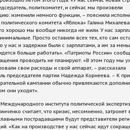
роизошло летом этого года. «У нас сейчас новая стр
дседатель, политкомитет, и сейчас мы произвели
ию: изменили немного функции, – пояснила исполн
 политического комитета «Яблока» Галина Михалева
что хорошо мы вообще никогда не жили. У нас зарпл
нимальные. Просто оставили всех тех, кто сам оста
о у нас и задержки были с зарплатами, а им за мен
идется больше работать». «Патриоты России» сообщ
ащения проводить не планируют. «В этом году мы у
овали свои расходы и свой аппарат, – рассказала
ль председателя партии Надежда Корнеева. – К при
ирательной кампании обычно привлекаются дополн
ом они уходят».
 Международного института политической эксперти
инченко считает, что кризис, несомненно, затронет 
 главными пострадавшими будут представители рег
ий. «Как на производстве у нас сейчас идут сокращ