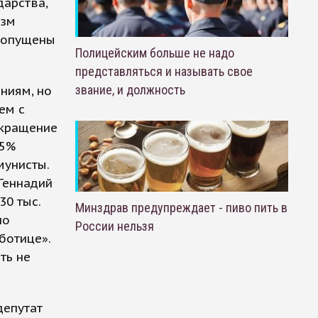
дарства,
изм
 допущены
Полицейским больше не надо
представляться и называть свое
звание, и должность
ниям, но
ем с
окращение
25%
мунисты.
Геннадий
30 тыс.
Минздрав предупреждает - пиво пить в
но
России нельзя
ботице».
ть не
депутат