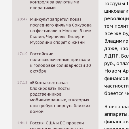
контроля за валютными
Госдумы Г
операциями
шиковали»
революцио
20:47
Минкульт запретил показ
последнего фильма Сокурова
тем полит
на фестивале в Москве. В нем
все же бу
Сталин, Черчилль, Гитлер и
Владимира
Муссолини спорят о жизни
даже, нао
17:10
Российские
ЛДПР. Бол
политзаключенные призвали
руб., опл
к голодовке солидарности 30
Новом Арб
октября
финансово
17:12
«ВКонтакте» начал
частности
блокировать посты
бреется ч
родственников
мобилизованных, в которых
они требуют вернуть близких
В непарла
домой
аппараты.
финансовы
14:11
Россия, США и ЕС провели
секретные переговоры за