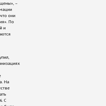
щены», –
рмации
что они
ия». По
й и
аются
упил,
анизациях
е
а. На
естве
ать
. С