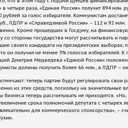
го, что в этом году с подачи думцев финансирован
 в четыре раза, «Единая Россия» получит 894 млн. ру
0 рублей за голос избирателя. Коммунистам достане
руб., ЛДПР и «Справедливой России» – 112 и 92 млн.
твенно. Кроме прошедших в Госдуму, на финансову
 со стороны государства могут рассчитывать и пар
ие своего кандидата на президентских выборах, п
что он получил не менее 3% голосов избирателей. К 
шей Дмитрия Медведева «Единой России» положено
унисты должны получить более 66 млн., а ЛДПР – ок
отмечают: теперь партии будут регулировать свои р
енно из этих средств, поскольку на значительные в
ы бизнеса теперь рассчитывать не приходится. «Но, 
увеличение срока полномочий депутата с четырех ле
влекательно для коммерческого спонсорства», – сч
ухин.