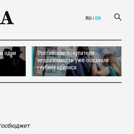
RU
/
EN
м одни
Российские покупатели
недвижимости уже осознали
глубину кризиса
 госбюджет