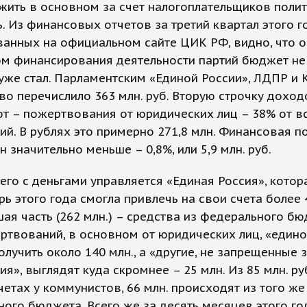
жить в основном за счет налогоплательщиков поли
. Из финансовых отчетов за третий квартал этого г
ванных на официальном сайте ЦИК РФ, видно, что 
ом финансирования деятельности партий бюджет не
 уже стал. Парламентским «Единой России», ЛДПР и
во перечислило 363 млн. руб. Вторую строчку доход
т – пожертвования от юридических лиц – 38% от в
ий. В рублях это примерно 271,8 млн. Финансовая 
н значительно меньше – 0,8%, или 5,9 млн. руб.
его с деньгами управляется «Единая Россия», котор
рь этого года смогла привлечь на свои счета более 
шая часть (262 млн.) – средства из федерального бю
ртвований, в основном от юридических лиц, «един
олучить около 140 млн., а «другие, не запрещенные
ия», выглядят куда скромнее – 25 млн. Из 85 млн. руб
четах у коммунистов, 66 млн. происходят из того же
ого бюджета. Всего же за десять месяцев этого г