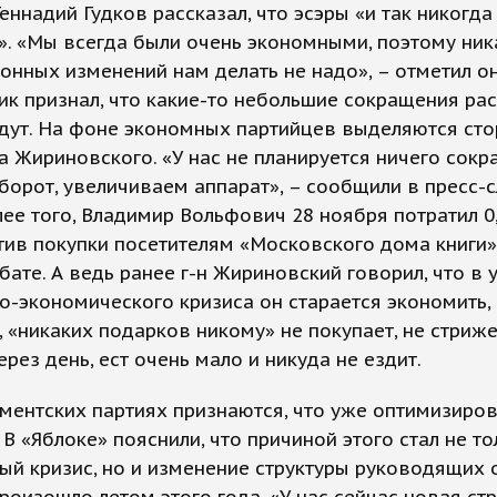
еннадий Гудков рассказал, что эсэры «и так никогда
. «Мы всегда были очень экономными, поэтому ник
нных изменений нам делать не надо», – отметил он
ик признал, что какие-то небольшие сокращения ра
дут. На фоне экономных партийцев выделяются ст
 Жириновского. «У нас не планируется ничего сокр
борот, увеличиваем аппарат», – сообщили в пресс-
ее того, Владимир Вольфович 28 ноября потратил 0,
атив покупки посетителям «Московского дома книги»
ате. А ведь ранее г-н Жириновский говорил, что в 
-экономического кризиса он старается экономить,
, «никаких подарков никому» не покупает, не стриже
ерез день, ест очень мало и никуда не ездит.
ментских партиях признаются, что уже оптимизиро
 В «Яблоке» пояснили, что причиной этого стал не то
й кризис, но и изменение структуры руководящих 