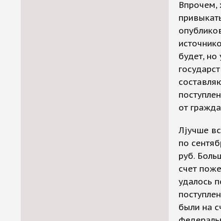
Впрочем, 
привыкать
опублико
источник
будет, но
государст
составляю
поступлен
от гражда
Лjучше вс
по сентяб
руб. Боль
счет поже
удалось п
поступлен
были на с
федеральн