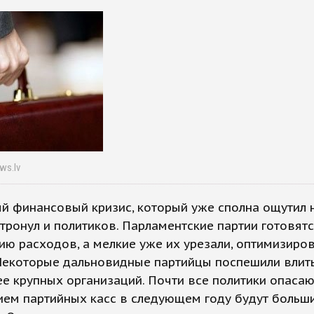
ws.lv
й финансовый кризис, который уже сполна ощутил 
атронул и политиков. Парламентские партии готовятс
ю расходов, а мелкие уже их урезали, оптимизиро
Некоторые дальновидные партийцы поспешили влит
е крупных организаций. Почти все политики опасают
ием партийных касс в следующем году будут больш