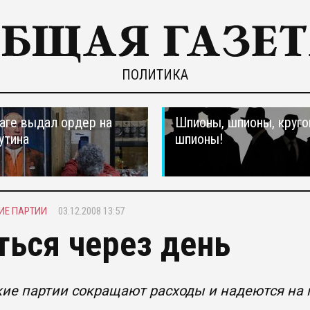
ПОЛИТИКА
ааге выдал ордер на
Шпионы, шпионы, круго
утина
шпионы!
ИЕ ПАРТИИ
03.12.2008 13:57
ться через день
ие партии сокращают расходы и надеются на