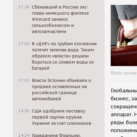
17:26
Сбежавший в Россию экс-
глава немецкого финтеха
Wirecard занялся
сельхозбизнесом и
автозапчастями
17:16
В «ДНР» по трубам отопления
потечет зеленая вода. Таким
образом «власти» решили
бороться со сливом воды из
батарей
Photo: novone
17:13
Власти Эстонии объявили о
продаже оставленных на
Глобальны
российской границе
бизнес, з
автомобилей
сокращени
14:30
США одобрили поставку
аппарат. 
первой партии оружия
ряды боле
Украине за счет союзников
пополнен
14:24
Гражданина Франции,