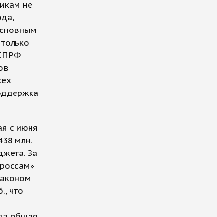
тикам не
ода,
основным
 только
 КПРФ
ов
сех
поддержка
ая с июня
438 млн.
джета. За
ороссам»
 законом
., что
ода общая