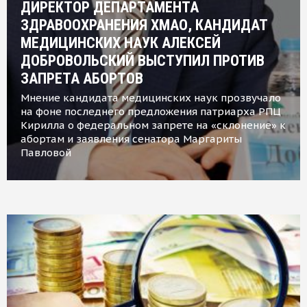
ДИРЕКТОР ДЕПАРТАМЕНТА
ЗДРАВООХРАНЕНИЯ ХМАО, КАНДИДАТ
МЕДИЦИНСКИХ НАУК АЛЕКСЕЙ
ДОБРОВОЛЬСКИЙ ВЫСТУПИЛ ПРОТИВ
ЗАПРЕТА АБОРТОВ
Мнение кандидата медицинских наук прозвучало
на фоне последнего предложения патриарха РПЦ
Кирилла о федеральном запрете на «склонение» к
абортам и заявления сенатора Маргариты
Павловой