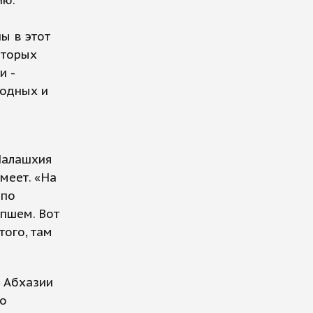
ию.
ы в этот
оторых
и -
родных и
.
Малашхия
меет. «На
 по
апшем. Вот
того, там
 Абхазии
го