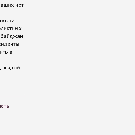
авших нет
ности
фликтных
рбайджан,
езиденты
ить в
д эгидой
есть