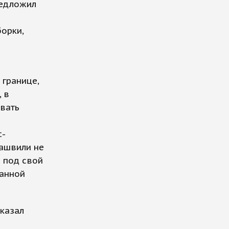
редложил
орки,
границе,
 в
овать
с-
иашвили не
ь под свой
нанной
сказал