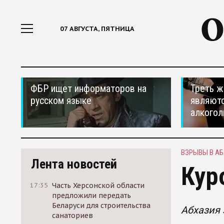
07 АВГУСТА, ПЯТНИЦА
ФБР ищет информаторов на
Треть ж
русском языке
являютс
алкогол
ВЗРЫВЫ В А
Лента новостей
Кур
17:35
Часть Херсонской области
предложили передать
Беларуси для строительства
Абхазия 
санаториев