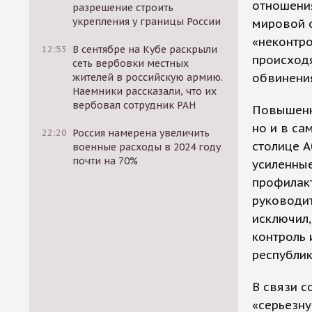
отношени
разрешение строить
укрепления у границы России
мировой о
«неконтро
12:53
В сентябре на Кубе раскрыли
происходя
сеть вербовки местных
обвинения
жителей в российскую армию.
Наемники рассказали, что их
вербовал сотрудник РАН
Повышенны
но и в са
22:20
Россия намерена увеличить
столице А
военные расходы в 2024 году
почти на 70%
усиленные
профилакт
руководит
исключил,
контроль 
республик
В связи с
«серьезну