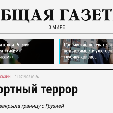
В МИРЕ
ителей России
Российские покупатели
я «тихими
недвижимости уже осо
иками»
глубину кризиса
БХАЗИИ
01.07.2008 09:56
ортный террор
закрыла границу с Грузией