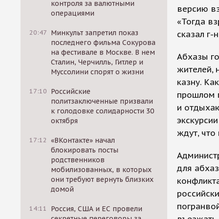
контроля за валютными
версию в
операциями
«Тогда вз
20:47
Минкульт запретил показ
сказал г-н
последнего фильма Сокурова
на фестивале в Москве. В нем
Абхазы го
Сталин, Черчилль, Гитлер и
жителей, 
Муссолини спорят о жизни
казну. Ка
17:10
Российские
прошлом г
политзаключенные призвали
и отдыхаю
к голодовке солидарности 30
экскурсии
октября
ждут, что
17:12
«ВКонтакте» начал
блокировать посты
Администр
родственников
для абхаз
мобилизованных, в которых
они требуют вернуть близких
конфликта
домой
российск
погранвой
14:11
Россия, США и ЕС провели
секретные переговоры за