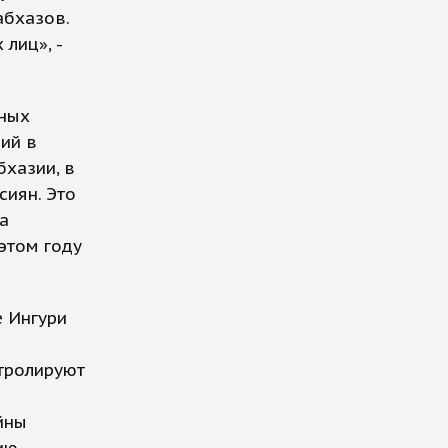
абхазов.
лиц», -
нных
ний в
бхазии, в
сиян. Это
а
этом году
е Ингури
нтролируют
йны