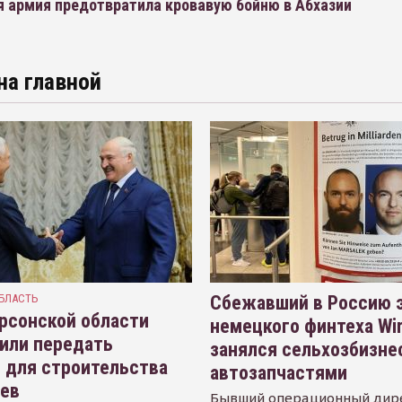
я армия предотвратила кровавую бойню в Абхазии
на главной
БЛАСТЬ
Сбежавший в Россию э
рсонской области
немецкого финтеха Wi
или передать
занялся сельхозбизне
 для строительства
автозапчастями
иев
Бывший операционный дир