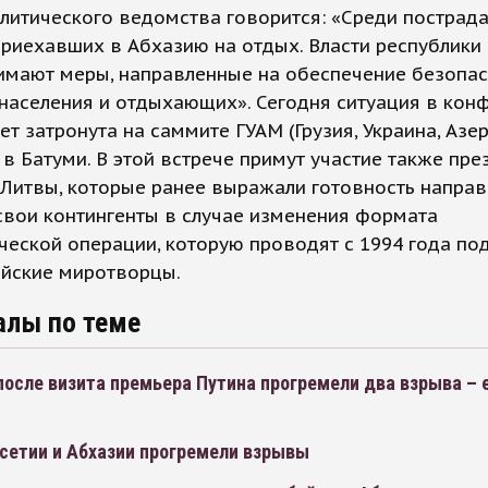
литического ведомства говорится: «Среди пострад
приехавших в Абхазию на отдых. Власти республики
имают меры, направленные на обеспечение безопас
населения и отдыхающих». Сегодня ситуация в кон
ет затронута на саммите ГУАМ (Грузия, Украина, Азе
в Батуми. В этой встрече примут участие также пр
Литвы, которые ранее выражали готовность направ
свои контингенты в случае изменения формата
еской операции, которую проводят с 1994 года по
ийские миротворцы.
алы по теме
после визита премьера Путина прогремели два взрыва – 
сетии и Абхазии прогремели взрывы