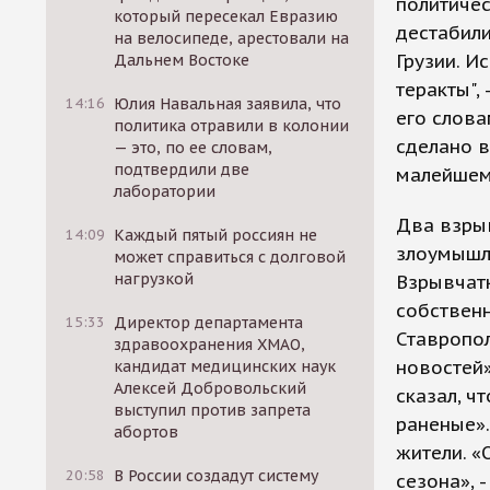
политичес
который пересекал Евразию
дестабили
на велосипеде, арестовали на
Грузии. И
Дальнем Востоке
теракты",
14:16
Юлия Навальная заявила, что
его слова
политика отравили в колонии
сделано в
— это, по ее словам,
подтвердили две
малейшем
лаборатории
Два взрыв
14:09
Каждый пятый россиян не
злоумышл
может справиться с долговой
нагрузкой
Взрывчатк
собственн
15:33
Директор департамента
Ставропол
здравоохранения ХМАО,
новостей
кандидат медицинских наук
Алексей Добровольский
сказал, ч
выступил против запрета
раненые».
абортов
жители. «
20:58
В России создадут систему
сезона», 