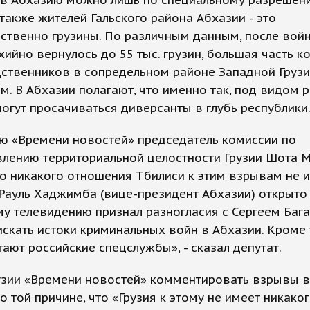
 в Абхазию можно лишь по специальному разрешен
также жителей Гальского района Абхазии - это
твенно грузины. По различным данным, после войн
хийно вернулось до 55 тыс. грузин, большая часть к
ственников в сопредельном районе Западной Грузи
м. В Абхазии полагают, что именно так, под видом 
могут просачиваться диверсанты в глубь республики
ю «Времени новостей» председатель комиссии по
влению территориальной целостности Грузии Шота 
то никакого отношения Тбилиси к этим взрывам не и
Рауль Хаджимба (вице-президент Абхазии) открыто
у телевидению признал разногласия с Сергеем Баг
искать истоки криминальных войн в Абхазии. Кроме 
ают российские спецслужбы», - сказал депутат.
узии «Времени новостей» комментировать взрывы в
по той причине, что «Грузия к этому не имеет никако