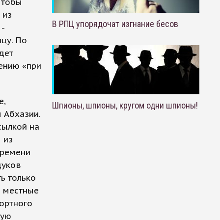
чтобы
 из
В РПЦ упорядочат изгнание бесов
 -
ицу. По
дет
ению «при
е,
Шпионы, шпионы, кругом одни шпионы!
 Абхазии.
сылкой на
 из
Времени
дуков
ть только
е местные
рортного
кую