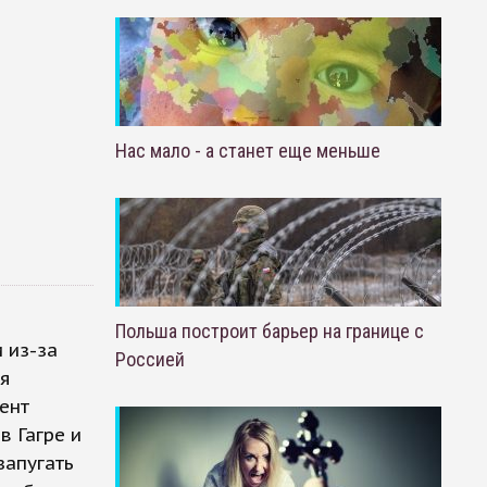
Нас мало - а станет еще меньше
Польша построит барьер на границе с
 из-за
Россией
ня
ент
в Гагре и
запугать