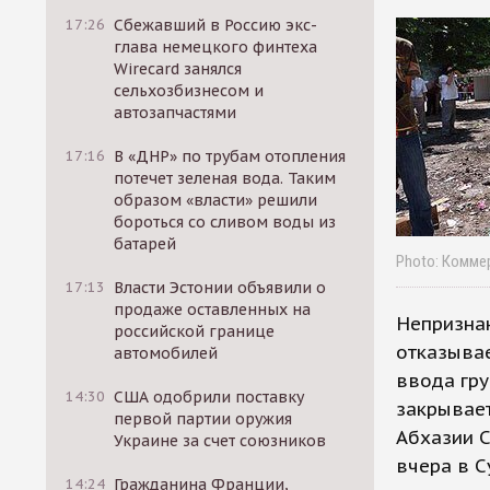
17:26
Сбежавший в Россию экс-
глава немецкого финтеха
Wirecard занялся
сельхозбизнесом и
автозапчастями
17:16
В «ДНР» по трубам отопления
потечет зеленая вода. Таким
образом «власти» решили
бороться со сливом воды из
батарей
Photo: Комме
17:13
Власти Эстонии объявили о
продаже оставленных на
Непризнан
российской границе
отказывае
автомобилей
ввода гру
14:30
США одобрили поставку
закрывает
первой партии оружия
Абхазии С
Украине за счет союзников
вчера в С
14:24
Гражданина Франции,