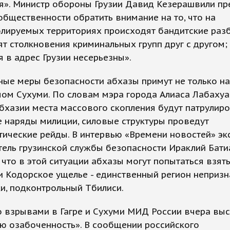
я». Министр обороны Грузии Давид Кезерашвили п
бщественности обратить внимание на то, что на
лируемых территориях происходят бандитские разб
т столкновения криминальных групп друг с другом;
 в адрес Грузии несерьезны».
е меры безопасности абхазы примут не только на 
мом Сухуми. По словам мэра города Алиаса Лабахуа,
бхазии места массового скопления будут патрулир
 наряды милиции, силовые структуры проведут
ические рейды. В интервью «Времени новостей» эк
ель грузинской службы безопасности Ираклий Бат
 что в этой ситуации абхазы могут попытаться взят
и Кодорское ущелье - единственный регион неприз
и, подконтрольный Тбилиси.
о взрывами в Гагре и Сухуми МИД России вчера вы
ю озабоченность». В сообщении российского