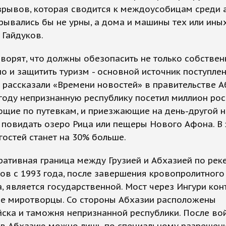
зрывов, которая сводится к междоусобицам среди 
рывались бы не урны, а дома и машины тех или иных 
 Гайдуков.
ворят, что должны обезопасить не только собстве
но и защитить туризм - основной источник поступле
к рассказали «Времени новостей» в правительстве А
оду непризнанную республику посетил миллион рос
щие по путевкам, и приезжающие на день-другой н
 повидать озеро Рица или пещеры Нового Афона. В 
 гостей станет на 30% больше.
ативная граница между Грузией и Абхазией по рек
ов с 1993 года, после завершения кровопролитного
, является государственной. Мост через Ингури ко
ие миротворцы. Со стороны Абхазии расположены
ска и таможня непризнанной республики. После во