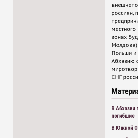
внешнепо
россиян, 
предприн
местного 
зонах буд
Молдова) 
Польши и 
Абхазию 
миротворч
СНГ росс
Матери
В Абхазии 
погибшие
В Южной О