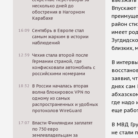
въезжать
несколько дней до
Впускают 
обострения в Нагорном
преимущес
Карабахе
район сти
16:09
Сентябрь в Европе стал
имеет род
самым жарким в истории
Зугдидско
наблюдений
близких, 
12:39
Чехия стала второй после
Германии страной, где
В интервь
конфисковали автомобиль с
восстано
российскими номерами
заявил, ч
днях сам 
18:32
В России началась вторая
волна блокировок VPN по
абхазском
одному из самых
где надо 
распространенных и удобных
еще работ
протоколов WireGuard
17:07
Власти Финляндии заплатят
В МВД Гр
по 750 евро
не стали 
землевладельцам за