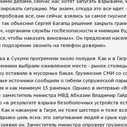
кими делами, сейчас нас хотят запугать взрывами, 
зировать ситуацию. Мы знаем, откуда это все идет -
спробовав все, они сейчас взялись за самое гнусное
 - так объяснил Сергей Багапш решение закрыть гран
м, «органами службы госбезопасности и милиции бу
се, чтобы наказать виновных». Он предложил насел
 подозрении звонить на телефон доверия».
а в Сухуми прогремели около полудня. Как и в Гагр
енники выбрали оживленное место - рынок столицы
у оставили в мусорных баках. Грузинские СМИ со с
ые источники сообщили о гибели супружеской пары
я и как минимум 15 раненых. Однако в интервью «
» заместитель министра МВД Абхазии Владимир Гай
то «в результате взрыва безоболочных устройств ес
 Как и накануне в Гагре, их тоже шестеро и тоже вс
Однако цель ясна: это запугивание людей и срыв ку
- заявил он. Заместитель министра опроверг грузинс