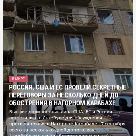
В МИРЕ
РОССИЯ, США И ЕС ПРОВЕЛИ СЕКРЕТНЫЕ
ПЕРЕГОВОРЫ ЗА НЕСКОЛЬКО ДНЕЙ ДО
ОБОСТРЕНИЯ В НАГОРНОМ КАРАБАХЕ
Высшие должностные лица США, ЕС и России
встретились в Стамбуле для обсуждения
противостояния в Нагорном Карабахе 17 сентября,
всего за несколько дней до того, как
Азербайджан начал обстрел непризнанной