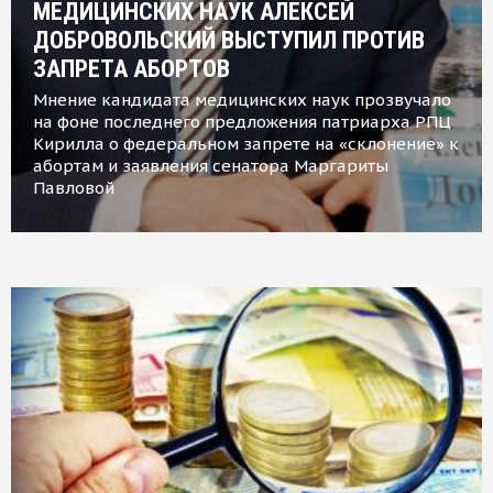
МЕДИЦИНСКИХ НАУК АЛЕКСЕЙ
ДОБРОВОЛЬСКИЙ ВЫСТУПИЛ ПРОТИВ
ЗАПРЕТА АБОРТОВ
Мнение кандидата медицинских наук прозвучало
на фоне последнего предложения патриарха РПЦ
Кирилла о федеральном запрете на «склонение» к
абортам и заявления сенатора Маргариты
Павловой