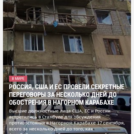
В МИРЕ
РОССИЯ, США И ЕС ПРОВЕЛИ СЕКРЕТНЫЕ
ПЕРЕГОВОРЫ ЗА НЕСКОЛЬКО ДНЕЙ ДО
ОБОСТРЕНИЯ В НАГОРНОМ КАРАБАХЕ
Высшие должностные лица США, ЕС и России
встретились в Стамбуле для обсуждения
противостояния в Нагорном Карабахе 17 сентября,
всего за несколько дней до того, как