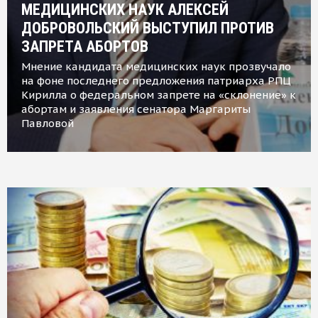
МЕДИЦИНСКИХ НАУК АЛЕКСЕЙ
ДОБРОВОЛЬСКИЙ ВЫСТУПИЛ ПРОТИВ
ЗАПРЕТА АБОРТОВ
Мнение кандидата медицинских наук прозвучало
на фоне последнего предложения патриарха РПЦ
Кирилла о федеральном запрете на «склонение» к
абортам и заявления сенатора Маргариты
Павловой