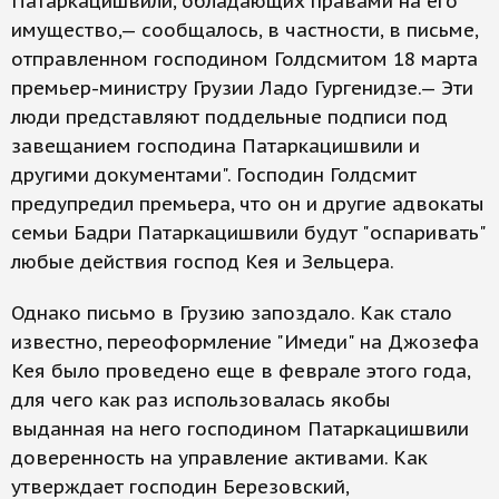
Патаркацишвили, обладающих правами на его
имущество,— сообщалось, в частности, в письме,
отправленном господином Голдсмитом 18 марта
премьер-министру Грузии Ладо Гургенидзе.— Эти
люди представляют поддельные подписи под
завещанием господина Патаркацишвили и
другими документами". Господин Голдсмит
предупредил премьера, что он и другие адвокаты
семьи Бадри Патаркацишвили будут "оспаривать"
любые действия господ Кея и Зельцера.
Однако письмо в Грузию запоздало. Как стало
известно, переоформление "Имеди" на Джозефа
Кея было проведено еще в феврале этого года,
для чего как раз использовалась якобы
выданная на него господином Патаркацишвили
доверенность на управление активами. Как
утверждает господин Березовский,