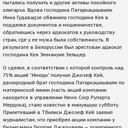
пытались получить и другие активы покойного
олигарха. Вдова господина Патаркацишвили
Инна Гудавадзе обвинила господина Кея в
подделке документов и мошенничестве,
обратившись через адвокатов к руководству
стран, где у ее мужа была собственность. В
результате в Белоруссии был арестован адвокат
господина Кея Эммануил Зельцер.
О сделке, в соответствии с которой контроль над
75% акций "Имеди" получил Джозеф Кей,
двоюродный брат господина Патаркацишвили по
материнской линии (часть акций компании
находится в управлении News Corp Руперта
Мердока), стало известно в минувшую субботу.
Прилетевший в Тбилиси Джозеф Кей заявил
журналистам, что приобрел акции компании у
бизнесмена Георгия Джаошвили — доверенного