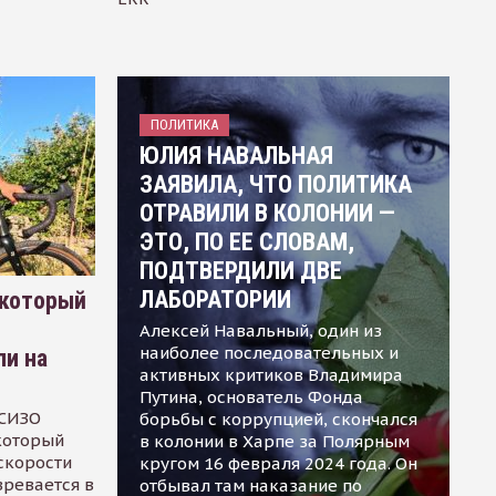
ПОЛИТИКА
ЮЛИЯ НАВАЛЬНАЯ
ЗАЯВИЛА, ЧТО ПОЛИТИКА
ОТРАВИЛИ В КОЛОНИИ —
ЭТО, ПО ЕЕ СЛОВАМ,
ПОДТВЕРДИЛИ ДВЕ
ЛАБОРАТОРИИ
 который
Алексей Навальный, один из
наиболее последовательных и
ли на
активных критиков Владимира
Путина, основатель Фонда
 СИЗО
борьбы с коррупцией, скончался
 который
в колонии в Харпе за Полярным
скорости
кругом 16 февраля 2024 года. Он
зревается в
отбывал там наказание по