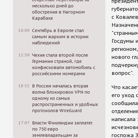
президент
несколько дней до
губернато
обострения в Нагорном
с Ковалев
Карабахе
Назначени
16:09
Сентябрь в Европе стал
"странным
самым жарким в истории
Госдумы и
наблюдений
регионом,
12:39
Чехия стала второй после
нового гл
Германии страной, где
подчеркну
конфисковали автомобиль с
вопрос".
российскими номерами
18:32
В России началась вторая
Что касае
волна блокировок VPN по
его уход 
одному из самых
сообщила
распространенных и удобных
протоколов WireGuard
отделения
написала
17:07
Власти Финляндии заплатят
исчезнове
по 750 евро
госпожа З
землевладельцам за