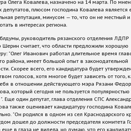
ра Олега Ковалева, назначено на 14 марта. По мне
 депутатов, плюсом господина Ковалева является 
ьная репутация, минусом — то, что он не местный и
отать в интересах региона.
облдумы, руководитель рязанского отделения ЛДПР
 Шерин считает, что области предложили хорошую
ру: "Олег Иванович работал длительное время глав
о района, имеет большой опыт в законодательной
сти. Скорее всего, его кандидатура будет утвержде
вом голосов, хотя многое будет зависеть от того, к
себя в отношении действующего мэра Рязани Федо
ва, который сегодня не пользуется популярностью 
". Еще один депутат, глава отделения СПС Александ
ова также оценивает кандидатуру господина Ковал
ьно. "Он родился в одном из сел Краснодарского кр
удом дошел до должности председателя комитета Г
о еще в глаза не видела, но думаю, что его кандидат