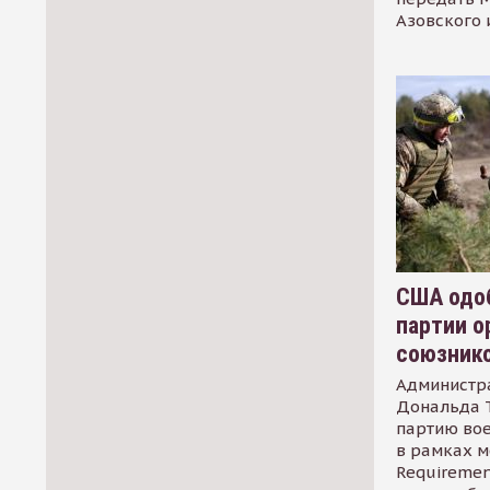
Азовского 
США одоб
партии о
союзник
Администр
Дональда 
партию во
в рамках м
Requirement