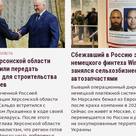
БЛАСТЬ
Сбежавший в Россию э
рсонской области
немецкого финтеха Wi
или передать
занялся сельхозбизне
 для строительства
автозапчастями
иев
Бывший операционный дир
аченной Россией
немецкой платёжной систем
ации Херсонской области
Ян Марсалек бежал из Евр
альдо встретился с
после краха компании в 202
ом Лукашенко в ходе своей
Сейчас он живёт в Москве, 
Беларусь. После этого
перемещается по России и 
глава Херсонской области
на оккупированные террит
налистам, что регион готов
Украины
инску часть побережья