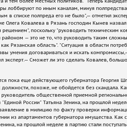
а и тем более местных политиков. "Теперь кандида
ры лоббируют по иным каналам, минуя полпредства,
ым в списке полпреда его не было",— отметил экспер
е Олега Ковалева в Рязань господин Кынев назвал
 решением", поскольку "руководить техническим к
 районом — это не то, что руководить таким сложн
 как Рязанская область". "Ситуация в области потреб
авы умения договариваться и искать компромиссы,
л эксперт.— Сможет ли это сделать Ковалев, больш
тся пока еще действующего губернатора Георгия Шп
с должности, похоже, не обойдется без скандала. Ка
 руководитель общественной приемной региональн
 "Единой России" Татьяна Зенина, на прошлой недел
 заявление в милицию по факту проверки информац
нии из апартаментов губернатора имущества. Как 
енина, на прошлой неделе в партию стали поступать