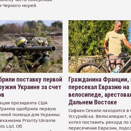
и Черного морей
рили поставку первой
Гражданина Франции,
ружия Украине за счет
пересекал Евразию на
ов
велосипеде, арестова
Дальнем Востоке
ация президента США
Трампа одобрила первую
Софиан Сехили находится в
енной помощи для Украины
Уссурийска. Велосипедист,
еханизма Priority Ukraine
хотел поставить рекорд по 
s List. Об
пересечения Евразии, подо