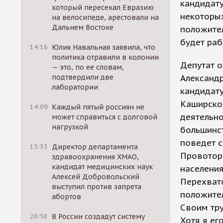
кандидату
который пересекал Евразию
некоторых
на велосипеде, арестовали на
Дальнем Востоке
положител
будет раб
14:16
Юлия Навальная заявила, что
политика отравили в колонии
Депутат 
— это, по ее словам,
подтвердили две
Александр
лаборатории
кандидату
Каширског
14:09
Каждый пятый россиян не
деятельно
может справиться с долговой
нагрузкой
большинст
поведет 
15:33
Директор департамента
Провоторо
здравоохранения ХМАО,
кандидат медицинских наук
населения
Алексей Добровольский
Перехват
выступил против запрета
положител
абортов
Своим тр
20:58
В России создадут систему
Хотя я ег