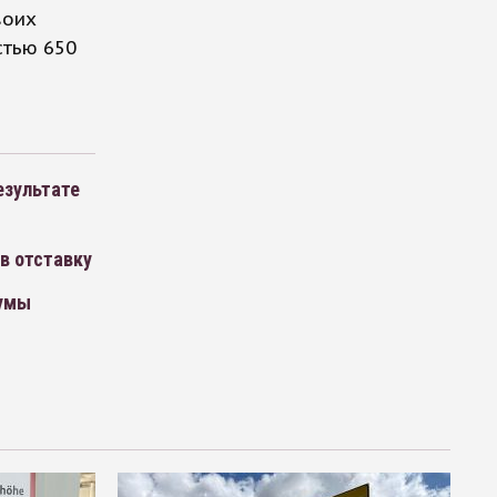
воих
стью 650
езультате
в отставку
думы