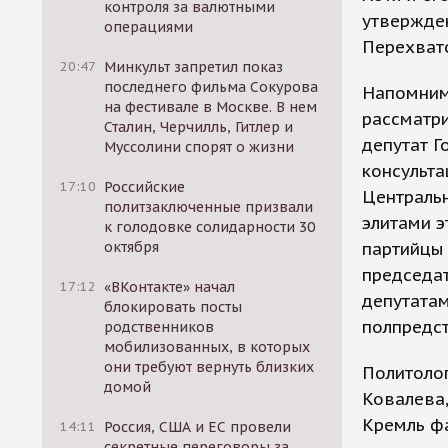
контроля за валютными
утвержден
операциями
Перехват
20:47
Минкульт запретил показ
последнего фильма Сокурова
Напомним,
на фестивале в Москве. В нем
рассматр
Сталин, Черчилль, Гитлер и
депутат Г
Муссолини спорят о жизни
консульта
17:10
Российские
Централь
политзаключенные призвали
элитами э
к голодовке солидарности 30
октября
партийцы
председат
17:12
«ВКонтакте» начал
депутатам
блокировать посты
полпредст
родственников
мобилизованных, в которых
они требуют вернуть близких
Политолог
домой
Ковалева,
Кремль фа
14:11
Россия, США и ЕС провели
секретные переговоры за