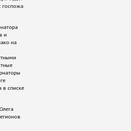
с госпожа
рнатора
в и
нако на
стными
стные
ернаторы
ге
 в списке
Олега
регионов
в