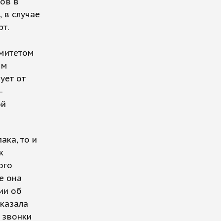
тов в
 в случае
т.
омитетом
ым
ует от
—
ой
ака, то и
к
ого
е она
ии об
сказала
 звонки