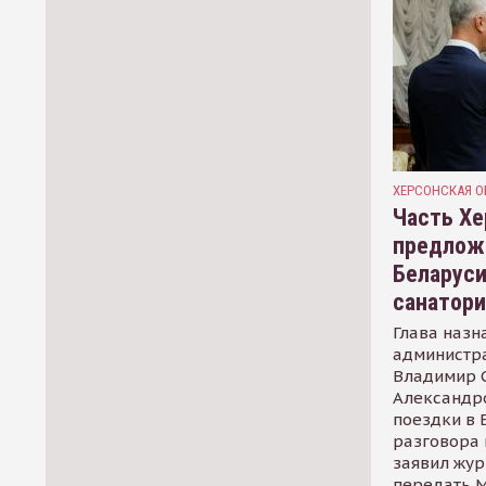
ХЕРСОНСКАЯ О
Часть Хе
предлож
Беларуси
санатор
Глава назн
администр
Владимир С
Александр
поездки в 
разговора 
заявил жур
передать М