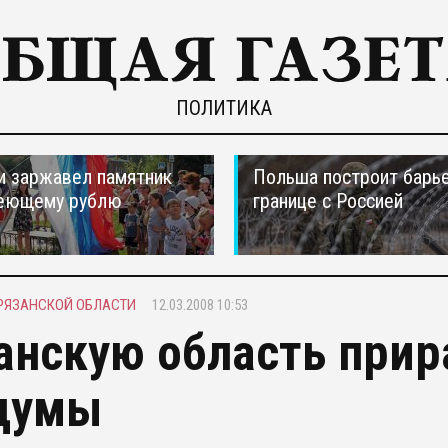
ПОЛИТИКА
и заржавел памятник
Польша построит барье
еющему рублю
границе с Россией
 РЯЗАНСКОЙ ОБЛАСТИ
12.03.2008 10:53
анскую область прир
думы