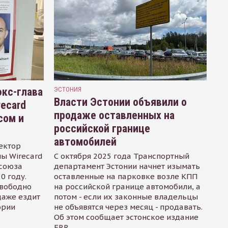
кс-глава
ЭСТОНИЯ
Власти Эстонии объявили о
recard
продаже оставленных на
сом и
российской границе
автомобилей
ектор
ы Wirecard
С октября 2025 года Транспортный
осоюза
департамент Эстонии начнет изымать
0 году.
оставленные на парковке возле КПП
свободно
на российской границе автомобили, а
даже ездит
потом - если их законные владельцы
ории
не объявятся через месяц - продавать.
Об этом сообщает эстонское издание
ERR