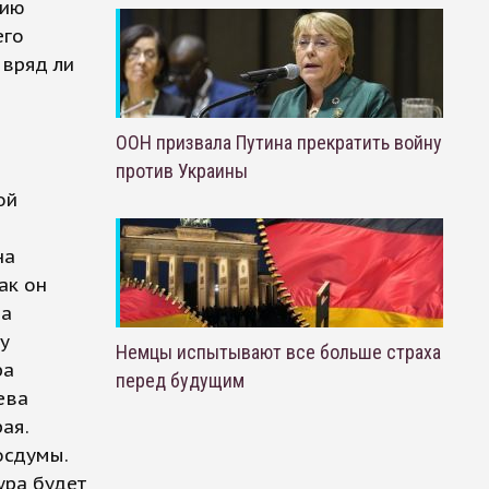
нию
его
 вряд ли
ООН призвала Путина прекратить войну
против Украины
ой
на
ак он
ра
у
Немцы испытывают все больше страха
ра
перед будущим
ева
ая.
осдумы.
ура будет