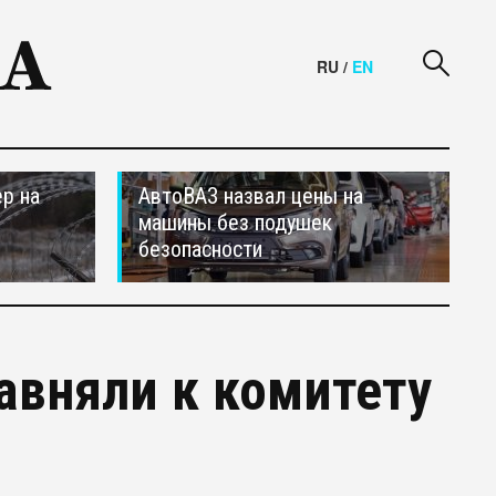
RU
/
EN
р на
АвтоВАЗ назвал цены на
машины без подушек
безопасности
авняли к комитету