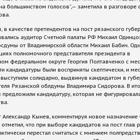
а большинством голосов",— заметила в разговоре 
ова.
 в качестве претендентов на пост рязанского губе
ивались аудитор Счетной палаты РФ Михаил Одинцо
осдумы от Владимирской области Михаил Бабич. Од
циях полномочного представителя президента в
ном федеральном округе Георгия Полтавченко с ме
ти кандидатуры были восприняты скептически, и ме
 выступили солидарно, выдвинув кандидатом в губ
еля Рязанской облдумы Владимира Сидорова. В ито
 предложили кандидатуру, которая не фигурировала
ва.
 Александр Кынев, комментируя новое назначение 
 отметил, что при выборе кандидатов на пост глав 
ктически перестал считаться с мнением полпредст