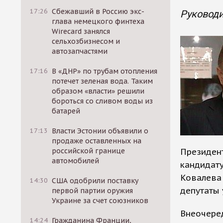
17:26
Сбежавший в Россию экс-
Руководи
глава немецкого финтеха
Wirecard занялся
сельхозбизнесом и
автозапчастями
17:16
В «ДНР» по трубам отопления
потечет зеленая вода. Таким
образом «власти» решили
бороться со сливом воды из
батарей
17:13
Власти Эстонии объявили о
продаже оставленных на
российской границе
Президент
автомобилей
кандидату
Ковалева 
14:30
США одобрили поставку
депутаты 
первой партии оружия
Украине за счет союзников
Внеочере
14:24
Гражданина Франции,