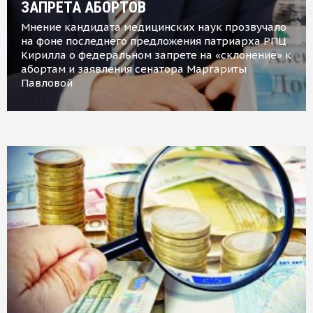
ЗАПРЕТА АБОРТОВ
Мнение кандидата медицинских наук прозвучало
на фоне последнего предложения патриарха РПЦ
Кирилла о федеральном запрете на «склонение» к
абортам и заявления сенатора Маргариты
Павловой