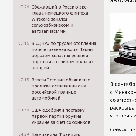
автомоб
17:26
Сбежавший в Россию экс-
глава немецкого финтеха
Wirecard занялся
сельхозбизнесом и
автозапчастями
17:16
В «ДНР» по трубам отопления
потечет зеленая вода. Таким
образом «власти» решили
бороться со сливом воды из
батарей
17:13
Власти Эстонии объявили о
В сентябр
продаже оставленных на
с Минэко
российской границе
автомобилей
совместно
раскрыват
14:30
США одобрили поставку
что речь
первой партии оружия
Украине за счет союзников
Сейчас пе
14:24
Гражданина Франции,