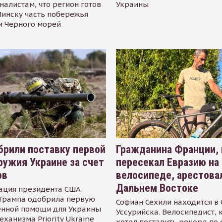
налистам, что регион готов
Украины
инску часть побережья
и Черного морей
рили поставку первой
Гражданина Франции,
ружия Украине за счет
пересекал Евразию на
ов
велосипеде, арестова
Дальнем Востоке
ация президента США
Трампа одобрила первую
Софиан Сехили находится в
енной помощи для Украины
Уссурийска. Велосипедист,
еханизма Priority Ukraine
хотел поставить рекорд по 