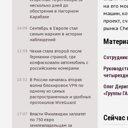
несколько дней до
на его мо
обострения в Нагорном
машин, ко
Карабахе
проект, с
рынка Che
16:09
Сентябрь в Европе стал
самым жарким в истории
наблюдений
Матери
12:39
Чехия стала второй после
Германии страной, где
Сотрудники
конфисковали автомобиль с
Руководств
российскими номерами
четырехдн
18:32
В России началась вторая
волна блокировок VPN по
Олег Дерип
одному из самых
«Группы ГА
распространенных и удобных
протоколов WireGuard
17:07
Власти Финляндии заплатят
Сейчас 
по 750 евро
землевладельцам за