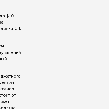
до $10
не
здании СП.
ем
ey Евгений
вый
бюджетного
урентом
ександр
стоит от
пакет
водстве