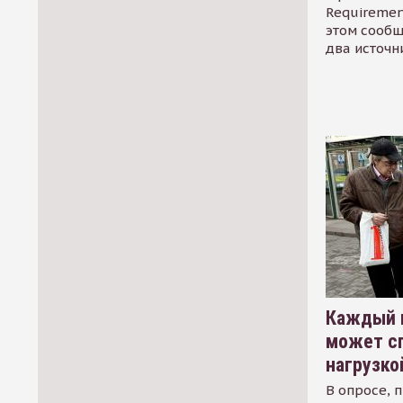
Requirement
этом сообщ
два источн
Каждый 
может сп
нагрузко
В опросе, 