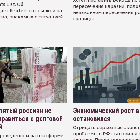
s List. Об
пересечения Евразии, подо
ает Reuters со ссылкой на
незаконном пересечении р
ика, знакомых с ситуацией
границы
пятый россиян не
Экономический рост в
равиться с долговой
остановился
й
Отрицать серьезные эконо
проблемы в РФ становится 
проведенном на платформе
труднее. После сокращения