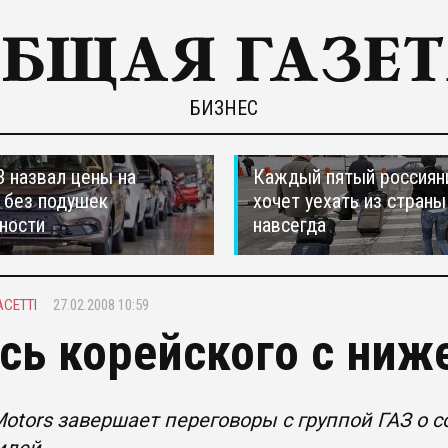
БИЗНЕС
 назвал цены на
Каждый пятый россиян
 без подушек
хочет уехать из страны
ности
навсегда
ACETTI
27.02.2008 10:59
сь корейского с ниж
Motors завершает переговоры с группой ГАЗ о