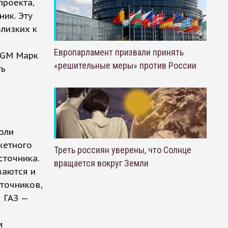
проекта,
ик. Эту
лизких к
Европарламент призвали принять
 GM Марк
«решительные меры» против России
ть
оли
жетного
Треть россиян уверены, что Солнце
сточника.
вращается вокруг Земли
ваются и
сточников,
 ГАЗ —
м