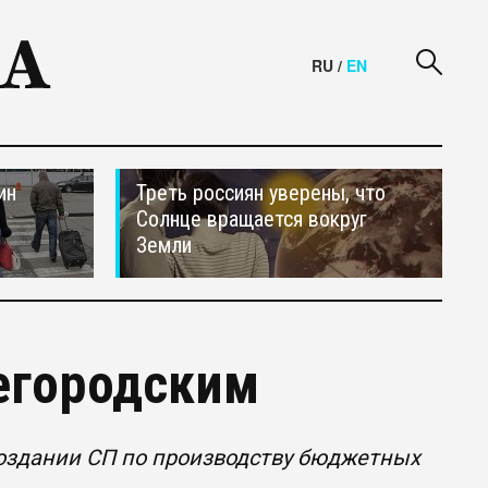
RU
/
EN
ин
Треть россиян уверены, что
Солнце вращается вокруг
Земли
егородским
 создании СП по производству бюджетных