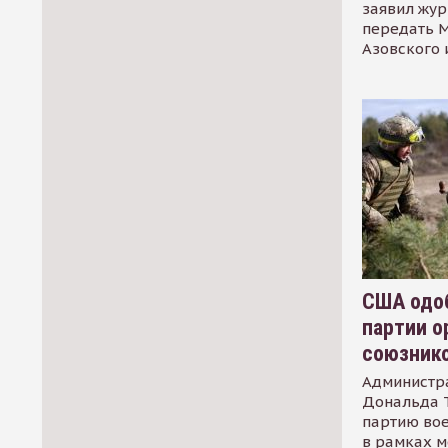
заявил жур
передать М
Азовского 
США одоб
партии о
союзник
Администр
Дональда 
партию во
в рамках м