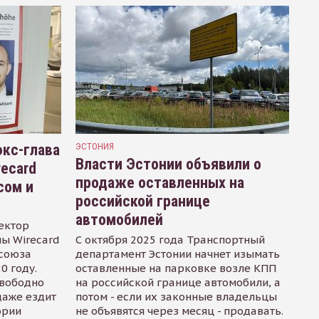
кс-глава
ЭСТОНИЯ
Власти Эстонии объявили о
recard
продаже оставленных на
сом и
российской границе
автомобилей
ектор
ы Wirecard
С октября 2025 года Транспортный
осоюза
департамент Эстонии начнет изымать
0 году.
оставленные на парковке возле КПП
свободно
на российской границе автомобили, а
даже ездит
потом - если их законные владельцы
ории
не объявятся через месяц - продавать.