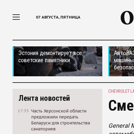
07 АВГУСТА, ПЯТНИЦА
Эстония демонтирует все
АвтоВАЗ
советские памятники
машины
безопас
CHEVROLET L
Лента новостей
Сме
17:35
Часть Херсонской области
предложили передать
Беларуси для строительства
General 
санаториев