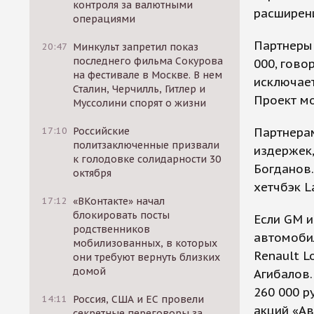
контроля за валютными
расширени
операциями
Партнеры 
20:47
Минкульт запретил показ
последнего фильма Сокурова
000, гово
на фестивале в Москве. В нем
исключает
Сталин, Черчилль, Гитлер и
Проект мо
Муссолини спорят о жизни
17:10
Российские
Партнера
политзаключенные призвали
издержек,
к голодовке солидарности 30
Богданов.
октября
хетчбэк La
17:12
«ВКонтакте» начал
блокировать посты
Если GM и
родственников
автомобил
мобилизованных, в которых
Renault L
они требуют вернуть близких
домой
Агибалов.
260 000 р
14:11
Россия, США и ЕС провели
акций «Ав
секретные переговоры за