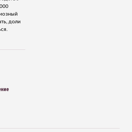
000
циозный
ть, доли
ся.
ение