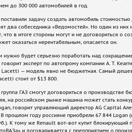
ем до 300 000 автомобилей в год.
поставили задачу создать автомобиль стоимостью 
рят два собеседника «Ведомостей». Но один из них 
, что в итоге стороны могут и не договориться о со
жет оказаться нерентабельным, опасается он.
м нужно будет серьезно поработать над сокращени
 говорит эксперт по автопрому компании A. T. Kearn
 Lacetti — модель явно не бюджетная. Самый деше
cetti стоит от $13 800.
 группа ГАЗ смогут договориться о производстве 
я, на российском рынке машина может стать конк
ogan, говорит управляющий директор AG Capital Ал
 В прошлом году россияне приобрели 67 844 Logan (
уб.). К тому же Renault вот-вот купит блокирующий 
тоВАЗа» и договаривается с предприятием о произ