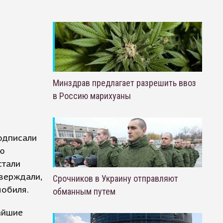
Минздрав предлагает разрешить ввоз
в Россию марихуаны
подписали
ию
стали
верждали,
Срочников в Украину отправляют
обиля.
обманным путем
айшие