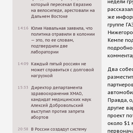
недели гр
который пересекал Евразию
рассказал
на велосипеде, арестовали на
Дальнем Востоке
же инфор
группе ГА
14:16
Юлия Навальная заявила, что
Нижегоро
политика отравили в колонии
Кемпе по
— это, по ее словам,
подтвердили две
подробнос
лаборатории
коммента
14:09
Каждый пятый россиян не
Два собе
может справиться с долговой
нагрузкой
разместит
партнеро
15:33
Директор департамента
автомобил
здравоохранения ХМАО,
кандидат медицинских наук
Правда, о
Алексей Добровольский
другие ва
выступил против запрета
проект по
абортов
около $1 
20:58
В России создадут систему
первонач