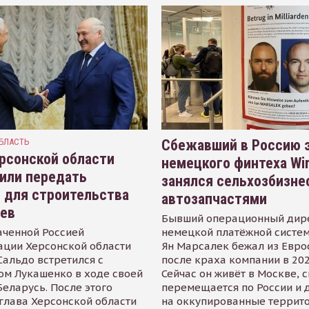
БЛАСТЬ
Сбежавший в Россию э
рсонской области
немецкого финтеха Wi
или передать
занялся сельхозбизне
 для строительства
автозапчастями
иев
Бывший операционный дир
аченной Россией
немецкой платёжной систем
ации Херсонской области
Ян Марсалек бежал из Евр
альдо встретился с
после краха компании в 202
ом Лукашенко в ходе своей
Сейчас он живёт в Москве, 
Беларусь. После этого
перемещается по России и 
глава Херсонской области
на оккупированные террит