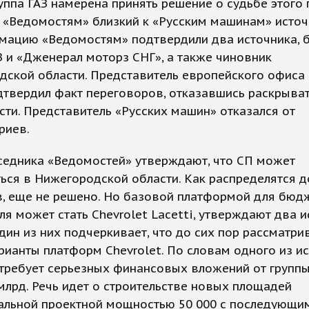
уппа ГАЗ намерена принять решение о судьбе этого 
 «Ведомостям» близкий к «Русским машинам» источн
мацию «Ведомостям» подтвердили два источника, б
З и «Дженерал моторз СНГ», а также чиновник
дской области. Представитель европейского офиса
дтвердил факт переговоров, отказавшись раскрыва
ти. Представитель «Русских машин» отказался от
риев.
седника «Ведомостей» утверждают, что СП может
ься в Нижегородской области. Как распределятся д
в, еще не решено. Но базовой платформой для бюд
я может стать Chevrolet Lacetti, утверждают два и
дин из них подчеркивает, что до сих пор рассматри
рианты платформ Chevrolet. По словам одного из и
требует серьезных финансовых вложений от группы
млрд. Речь идет о строительстве новых площадей
альной проектной мощностью 50 000 с последующи