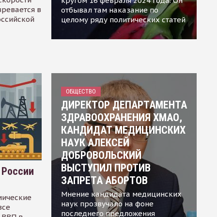
кругом 16 февраля 2024 года. Он
зревается в
отбывал там наказание по
оссийской
целому ряду политических статей
ОБЩЕСТВО
ДИРЕКТОР ДЕПАРТАМЕНТА
ЗДРАВООХРАНЕНИЯ ХМАО,
КАНДИДАТ МЕДИЦИНСКИХ
НАУК АЛЕКСЕЙ
ДОБРОВОЛЬСКИЙ
ВЫСТУПИЛ ПРОТИВ
 России
ЗАПРЕТА АБОРТОВ
Мнение кандидата медицинских
мические
наук прозвучало на фоне
все
последнего предложения
 ВВП в