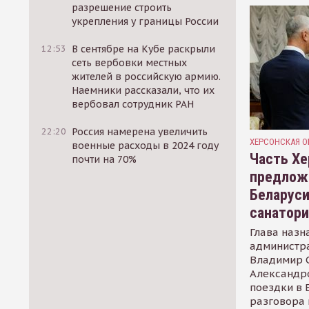
разрешение строить
укрепления у границы России
12:53
В сентябре на Кубе раскрыли
сеть вербовки местных
жителей в российскую армию.
Наемники рассказали, что их
вербовал сотрудник РАН
22:20
Россия намерена увеличить
ХЕРСОНСКАЯ О
военные расходы в 2024 году
Часть Хе
почти на 70%
предлож
Беларуси
санатор
Глава назн
администр
Владимир С
Александр
поездки в 
разговора 