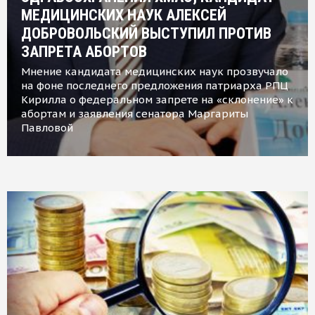
МЕДИЦИНСКИХ НАУК АЛЕКСЕЙ
ДОБРОВОЛЬСКИЙ ВЫСТУПИЛ ПРОТИВ
ЗАПРЕТА АБОРТОВ
Мнение кандидата медицинских наук прозвучало
на фоне последнего предложения патриарха РПЦ
Кирилла о федеральном запрете на «склонение» к
абортам и заявления сенатора Маргариты
Павловой