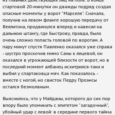
из главных действующих лиц на поле. В конце
стартовой 20-минутки он дважды подряд создал
опасные моменты у ворот "Марселя". Сначала,
получив на левом фланге хорошую передачу от
Веллитона, продвинулся вперед и навесил на
дальнюю штангу, где Быстрову, правда, было
очень сложно попасть головой по воротам. А
пару минут спустя Павленко оказался уже справа
- шустро проскочив мимо Саны к лицевой, он
оказался в угрожающей близости от ворот, но в
последний момент албанец исхитрился-таки и
выбил у спартаковца мяч. Как показалось -
вместе с ногой, но свисток Педру Проэнсы
остался безмолвным.
Выяснилось, что у Майданы, которого до сих пор
впору было упоминать с эпитетом "загадочный",
убойный удар с левой: в середине первого тайма