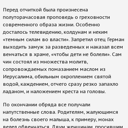
Перед отчиткой была произнесена
полуторачасовая проповедь о греховности
современного образа жизни. Особенно
досталось телевидению, колдунам и неким
«темным силам во власти». Запретил отец Герман
выходить замуж за разведенных и наказал всем
венчаться в храме, «чтобы дети не болели». Сам
чин состоял из множества молитв,
сопровождаемых помазанием маслом из
Иерусалима, обильным окроплением святой
водой, каждением, отчего сразу резко запахло
ладаном, и наложением креста на головы.
По окончании обряда все получали
напутственные слова. Родителям, жалующимся
на болезнь своего малыша, к примеру, монах
велел обвенчаться. Двум женщинам, просившим