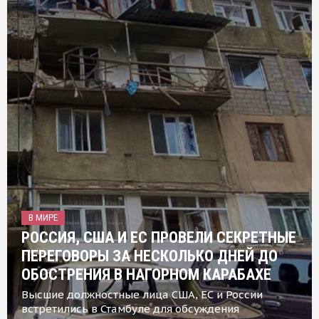
В МИРЕ
РОССИЯ, США И ЕС ПРОВЕЛИ СЕКРЕТНЫЕ
ПЕРЕГОВОРЫ ЗА НЕСКОЛЬКО ДНЕЙ ДО
ОБОСТРЕНИЯ В НАГОРНОМ КАРАБАХЕ
Высшие должностные лица США, ЕС и России
встретились в Стамбуле для обсуждения