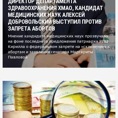
ДИРЕКТОР ДЕПАРТАМЕНТА
ЗДРАВООХРАНЕНИЯ ХМАО, КАНДИДАТ
МЕДИЦИНСКИХ НАУК АЛЕКСЕЙ
ДОБРОВОЛЬСКИЙ ВЫСТУПИЛ ПРОТИВ
ЗАПРЕТА АБОРТОВ
Мнение кандидата медицинских наук прозвучало
на фоне последнего предложения патриарха РПЦ
Кирилла о федеральном запрете на «склонение» к
абортам и заявления сенатора Маргариты
Павловой