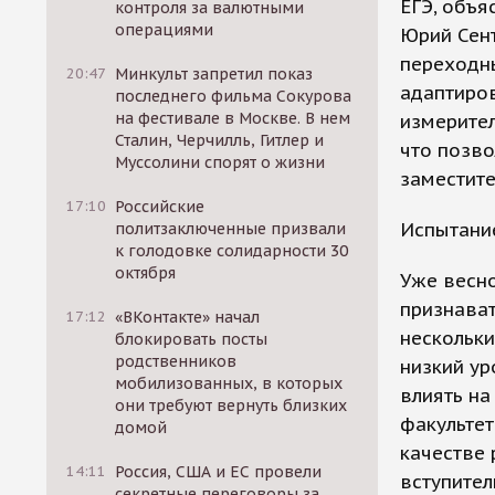
ЕГЭ, объя
контроля за валютными
операциями
Юрий Сент
переходн
20:47
Минкульт запретил показ
адаптиров
последнего фильма Сокурова
на фестивале в Москве. В нем
измерител
Сталин, Черчилль, Гитлер и
что позво
Муссолини спорят о жизни
заместите
17:10
Российские
Испытание
политзаключенные призвали
к голодовке солидарности 30
октября
Уже весно
признават
17:12
«ВКонтакте» начал
нескольки
блокировать посты
родственников
низкий у
мобилизованных, в которых
влиять на
они требуют вернуть близких
факультет
домой
качестве 
14:11
Россия, США и ЕС провели
вступите
секретные переговоры за