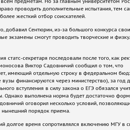
 всем предметам. Но за главным университетом Ро
право проводить дополнительные испытания, тем с
более жесткий отбор соискателей.
о, добавил Сентюрин, из-за большого конкурса сво
ые экзамены смогут проводить творческие и физку
ия статс-секретаря последовали после того, как ре
моносова Виктор Садовничий сообщил о том, что
тет, имеющий отдельную строку в федеральном бюд
 вузы финансируются через министерство), за год 
ьного вступления в силу закона о ЕГЭ обязался учи
ы. Однако выполнена норма будет достаточно форм
довничий оговорил несколько условий, позволяющих
ь нынешний порядок приема.
ий долгое время сопротивлялся включению МГУ в с