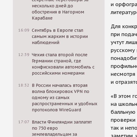
и орфогра
несколько дней до
литератур
обострения в Нагорном
Карабахе
Для конкр
16:09
Сентябрь в Европе стал
при подач
самым жарким в истории
учтут лиш
наблюдений
русскому 
12:39
Чехия стала второй после
понадоби
Германии страной, где
профильно
конфисковали автомобиль с
российскими номерами
несмотря 
и отразят
18:32
В России началась вторая
волна блокировок VPN по
«В этом г
одному из самых
на школьн
распространенных и удобных
протоколов WireGuard
балльную 
проверки 
17:07
Власти Финляндии заплатят
так и неп
по 750 евро
землевладельцам за
заметим, 