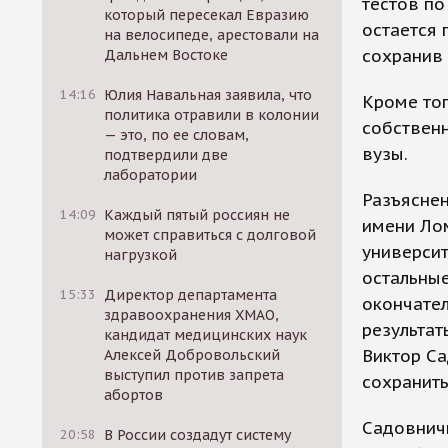
тестов по
который пересекал Евразию
остается 
на велосипеде, арестовали на
сохранив 
Дальнем Востоке
14:16
Юлия Навальная заявила, что
Кроме тог
политика отравили в колонии
собственн
— это, по ее словам,
вузы.
подтвердили две
лаборатории
Разъяснен
14:09
Каждый пятый россиян не
имени Ло
может справиться с долговой
универси
нагрузкой
остальные
15:33
Директор департамента
окончател
здравоохранения ХМАО,
результат
кандидат медицинских наук
Виктор Са
Алексей Добровольский
выступил против запрета
сохранит
абортов
Садовнич
20:58
В России создадут систему