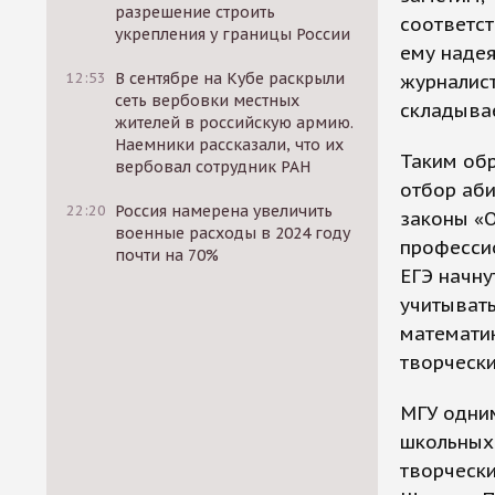
разрешение строить
соответст
укрепления у границы России
ему надея
12:53
В сентябре на Кубе раскрыли
журналист
сеть вербовки местных
складывае
жителей в российскую армию.
Наемники рассказали, что их
Таким обр
вербовал сотрудник РАН
отбор аби
22:20
Россия намерена увеличить
законы «
военные расходы в 2024 году
професси
почти на 70%
ЕГЭ начну
учитывать
математик
творчески
МГУ одним
школьных
творчески