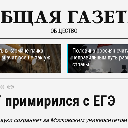
ОБЩЕСТВО
ть в кармане пачка
Половина россиян счит
, значит все не так уж
неправильным путь раз
страны
008 10:59
 примирился с ЕГЭ
уки сохраняет за Московским университетом о