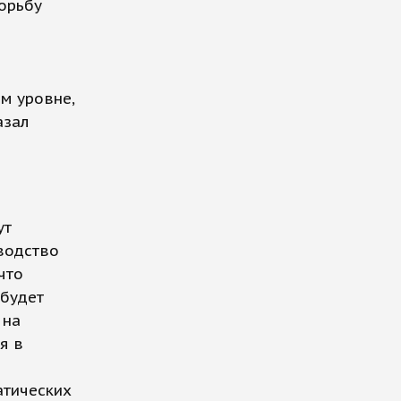
борьбу
ом уровне,
азал
ут
оводство
что
 будет
 на
я в
атических