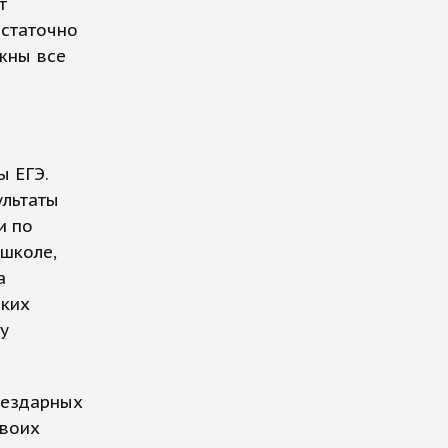
т
остаточно
ужны все
ы ЕГЭ.
ультаты
и по
 школе,
а
оких
у
бездарных
своих