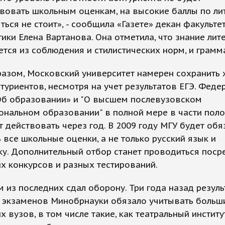
вовать школьным оценкам, на высокие баллы по ли
ться не стоит», - сообщила «Газете» декан факульте
ики Елена Вартанова. Она отметила, что знание лит
тся из соблюдения и стилистических норм, и грамм
азом, Московский университет намерен сохранить 
туриентов, несмотря на учет результатов ЕГЭ. Феде
Об образовании» и "О высшем послевузовском
ональном образовании" в полной мере в части пол
т действовать через год. В 2009 году МГУ будет обя
 все школьные оценки, а не только русский язык и
у. Дополнительный отбор станет проводиться пос
х конкурсов и разных тестирований.
 из последних сдал оборону. Три года назад резул
 экзаменов Минобрнауки обязало учитывать больш
х вузов, в том числе такие, как театральный инстит