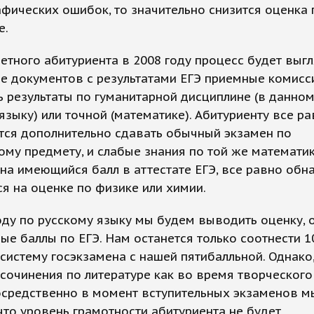
фических ошибок, то значительно снизится оценка 
е.
етного абитуриента в 2008 году процесс будет выгл
е документов с результатами ЕГЭ приемные комисс
ь результаты по гуманитарной дисциплине (в данном
языку) или точной (математике). Абитуриенту все р
тся дополнительно сдавать обычный экзамен по
му предмету, и слабые знания по той же математик
на имеющийся балл в аттестате ЕГЭ, все равно обн
ся на оценке по физике или химии.
оду по русскому языку мы будем выводить оценку, 
ые баллы по ЕГЭ. Нам останется только соотнести 1
систему госэкзамена с нашей пятибалльной. Однако,
сочинения по литературе как во время творческого
осредственно в момент вступительных экзаменов м
что уровень грамотности абитуриента не будет