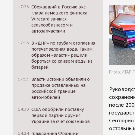
17:26
Сбежавший в Россию экс-
глава немецкого финтеха
Wirecard занялся
сельхозбизнесом и
автозапчастями
17:16
В «ДНР» по трубам отопления
потечет зеленая вода. Таким
образом «власти» решили
бороться со сливом воды из
батарей
Photo: ИТАР-
17:13
Власти Эстонии объявили о
продаже оставленных на
Руководс
российской границе
сохранен
автомобилей
после 200
14:30
США одобрили поставку
государст
первой партии оружия
Сентюрин 
Украине за счет союзников
остальным
14:24
Гражданина Франции,