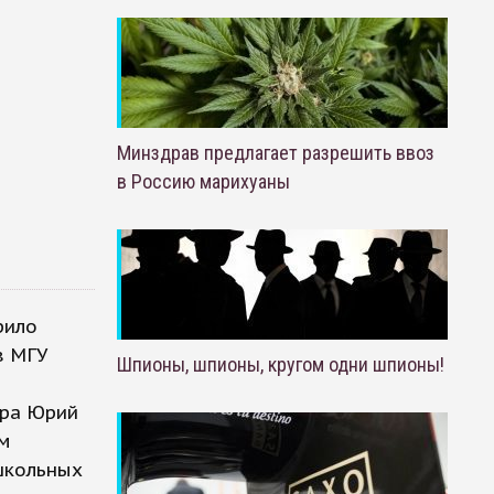
Минздрав предлагает разрешить ввоз
в Россию марихуаны
рило
в МГУ
Шпионы, шпионы, кругом одни шпионы!
тра Юрий
ем
 школьных