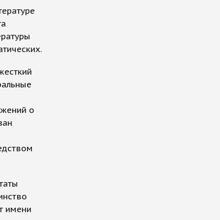
тературе
та
ературы
атических.
жесткий
ральные
ожений о
зан
редством
ьтаты
инство
ут имени