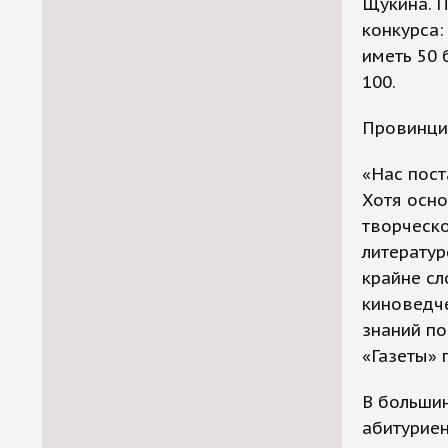
Щукина. П
конкурса:
иметь 50 
100.
Провинци
«Нас пост
Хотя осно
творческо
литератур
крайне сл
киноведче
знаний по
«Газеты» 
В большин
абитурие