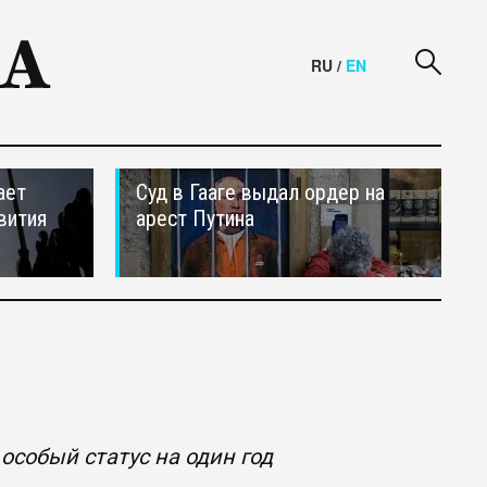
RU
/
EN
ает
Суд в Гааге выдал ордер на
вития
арест Путина
собый статус на один год