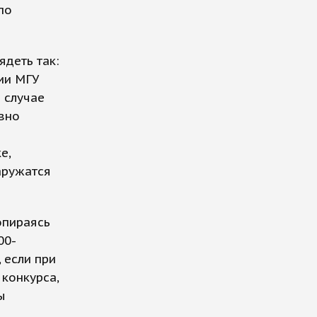
по
ядеть так:
ии МГУ
 случае
авно
е,
аружатся
опираясь
00-
 если при
 конкурса,
ы