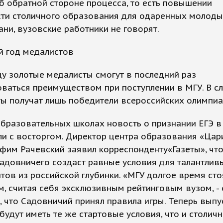
б обратной стороне процесса, то есть повышении
сти столичного образования для одаренных молод
ани, вузовские работники не говорят.
й год медалистов
ду золотые медалисты смогут в последний раз
оваться преимуществом при поступлении в МГУ. В 
ты получат лишь победители всероссийских олимпиа
бразовательных школах новость о признании ЕГЭ в
и с восторгом. Директор центра образования «Цар
фим Рачевский заявил корреспонденту«Газеты», чт
адовничего создаст равные условия для талантлив
тов из российской глубинки. «МГУ долгое время сто
, считая себя эксклюзивным рейтинговым вузом, -
ад, что Садовничий принял правила игры. Теперь выпу
будут иметь те же стартовые условия, что и столич