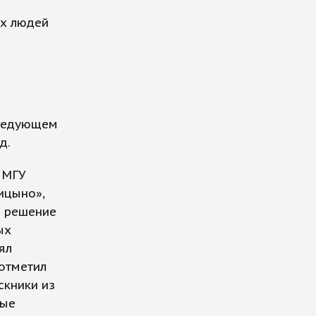
ых людей
следующем
д.
 МГУ
ицыно»,
о решение
ых
ял
 отметил
скники из
ные