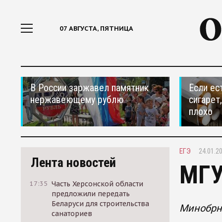
07 АВГУСТА, ПЯТНИЦА
В России заржавел памятник
Если ес
нержавеющему рублю
сигарет
плохо
ЕГЭ
24.01.2
Лента новостей
МГУ
17:35
Часть Херсонской области
предложили передать
Беларуси для строительства
Минобрна
санаториев