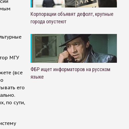
ссии
амым
Корпорации объявят дефолт, крупные
города опустеют
и
льтурные
ктор МГУ
ФБР ищет информаторов на русском
жете (все
языке
до
тывать его
ально.
, по сути,
истему