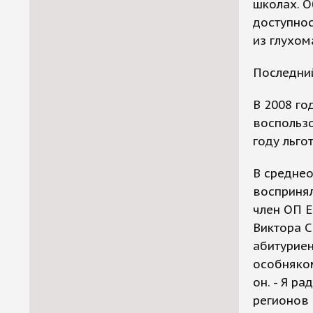
школах. О
доступно
из глухом
Последни
В 2008 го
воспольз
году льго
В среднео
воспринял
член ОП Е
Виктора С
абитуриен
особняком
он. - Я р
регионов 