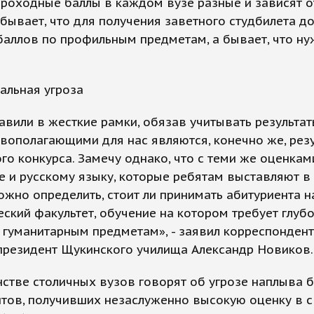
роходные баллы в каждом вузе разные и зависят о
 бывает, что для получения заветного студбилета д
баллов по профильным предметам, а бывает, что н
альная угроза
авили в жесткие рамки, обязав учитывать результат
вополагающими для нас являются, конечно же, рез
го конкурса. Замечу однако, что с теми же оценкам
е и русскому языку, которые ребятам выставляют в
ожно определить, стоит ли принимать абитуриента н
ский факультет, обучение на котором требует глуб
 гуманитарным предметам», - заявил корреспондент
президент Щукинского училища Александр Новиков.
стве столичных вузов говорят об угрозе наплыва 
нтов, получивших незаслуженно высокую оценку в 