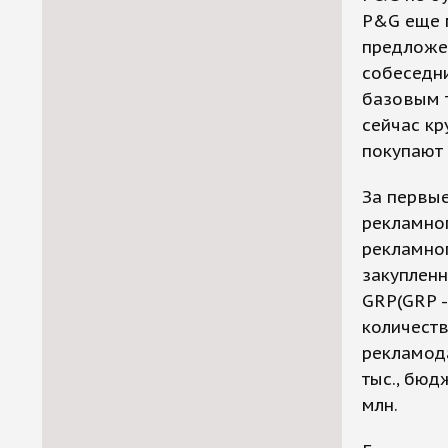
P&G еще м
предложе
собеседни
базовым т
сейчас кр
покупают 
За первые
рекламног
рекламног
закупленн
GRP(GRP -
количеств
рекламода
тыс., бюд
млн.