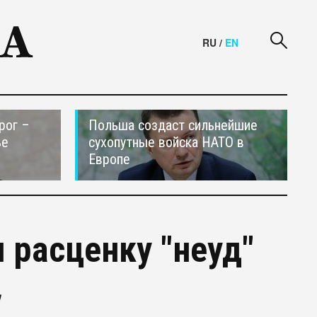
RU
/
EN
рог –
Польша создаст сильнейшие
ье
сухопутные войска НАТО в
Европе
л расценку "неуд"
я