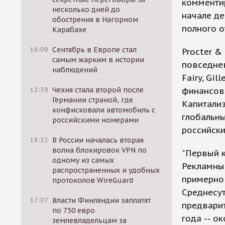
комментир
несколько дней до
начале д
обострения в Нагорном
полного о
Карабахе
16:09
Сентябрь в Европе стал
Procter &
самым жарким в истории
повседнев
наблюдений
Fairy, Gil
12:39
Чехия стала второй после
финансово
Германии страной, где
Капитализ
конфисковали автомобиль с
глобальны
российскими номерами
российски
18:32
В России началась вторая
волна блокировок VPN по
"Первый к
одному из самых
Рекламные
распространенных и удобных
примерно 
протоколов WireGuard
Среднесут
17:07
Власти Финляндии заплатят
предварит
по 750 евро
года -- о
землевладельцам за