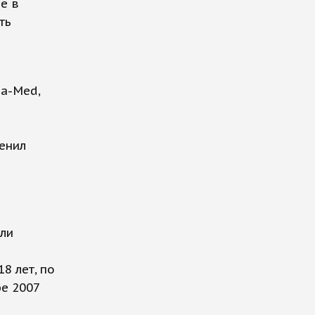
е в
ть
-a-Med,
ценил
или
8 лет, по
е 2007