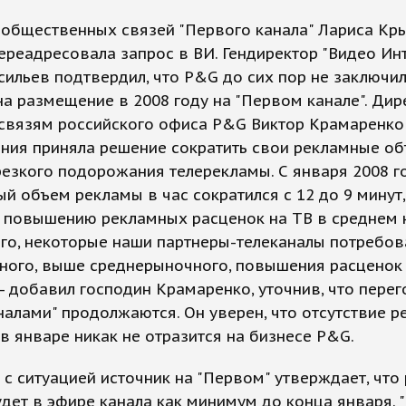
 общественных связей "Первого канала" Лариса Кр
ереадресовала запрос в ВИ. Гендиректор "Видео Ин
сильев подтвердил, что P&G до сих пор не заключи
на размещение в 2008 году на "Первом канале". Дир
связям российского офиса P&G Виктор Крамаренко 
ания приняла решение сократить свои рекламные о
резкого подорожания телерекламы. С января 2008 г
й объем рекламы в час сократился с 12 до 9 минут,
 повышению рекламных расценок на ТВ в среднем н
го, некоторые наши партнеры-телеканалы потребов
ьного, выше среднерыночного, повышения расценок
-- добавил господин Крамаренко, уточнив, что пере
налами" продолжаются. Он уверен, что отсутствие 
в январе никак не отразится на бизнесе P&G.
с ситуацией источник на "Первом" утверждает, что
дет в эфире канала как минимум до конца января. 