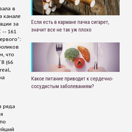
вала в
а канале
Если есть в кармане пачка сигарет,
ации за
значит все не так уж плохо
 -- 161
ервого":
роликов
м, что
В (66
real,
на
Какое питание приводит к сердечно-
сосудистым заболеваниям?
я ряда
ся
 по
нейший