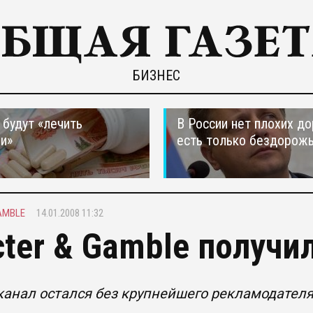
БИЗНЕС
 будут «лечить
В России нет плохих до
и»
есть только бездорож
AMBLE
14.01.2008 11:32
cter & Gamble получи
анал остался без крупнейшего рекламодател