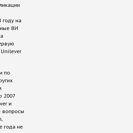
бликации
 году на
нные ВИ
ра
первую
Unilever
и по
ругих
и
ю 2007
ver и
е вопросы
,
е года не