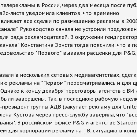
телерекламы в России, через два месяца после пу
айс-листа уведомила клиентов, что временно
вливает все сделки по размещению рекламы в 2008
анале". Руководство канала не устроили предложе
для ряда рекламодателей. В окружении гендиректо
канала" Константина Эрнста тогда пояснили, что в 
едовольство "Первого" вызвали расценки для P&G, 
азали в нескольких сетевых медиаагентствах, сделк
ию рекламы на "Первом" пересматривались и для д
 Однако к концу декабря переговоры агентств с ВИ 
 были завершены. Так, в последнюю рабочую недел
-президент группы АДВ (закупает рекламу для Unile
лена Кустова через пресс-службу заверила, что "вс
ваны". В российском офисе P&G и агентстве Starcom
м для корпорации рекламу на ТВ, ситуацию в конц