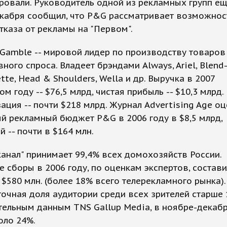
овали. Руководитель одной из рекламных групп ещ
екабря сообщил, что P&G рассматривает возможнос
тказа от рекламы на "Первом".
 Gamble -- мировой лидер по производству товаров
ного спроса. Владеет брэндами Always, Ariel, Blend
lette, Head & Shoulders, Wella и др. Выручка в 2007
м году -- $76,5 млрд, чистая прибыль -- $10,3 млрд.
ация -- почти $218 млрд. Журнал Advertising Age о
й рекламный бюджет P&G в 2006 году в $8,5 млрд,
й -- почти в $164 млн.
анал" принимает 99,4% всех домохозяйств России.
 сборы в 2006 году, по оценкам экспертов, состав
$580 млн. (более 18% всего телерекламного рынка).
очная доля аудитории среди всех зрителей старше 1
ельным данным TNS Gallup Media, в ноябре-декабр
коло 24%.