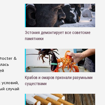
Эстония демонтирует все советские
памятники
rocter &
алась
ей
Крабов и омаров признали разумными
 условий,
существами
ный случай