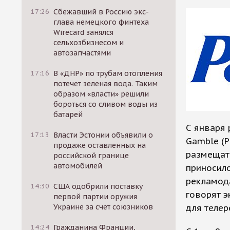
17:26
Сбежавший в Россию экс-
глава немецкого финтеха
Wirecard занялся
сельхозбизнесом и
автозапчастями
17:16
В «ДНР» по трубам отопления
потечет зеленая вода. Таким
образом «власти» решили
бороться со сливом воды из
батарей
С января 
17:13
Власти Эстонии объявили о
Gamble (P
продаже оставленных на
размещать
российской границе
автомобилей
приносило
рекламода
14:30
США одобрили поставку
говорят э
первой партии оружия
Украине за счет союзников
для телер
14:24
Гражданина Франции,