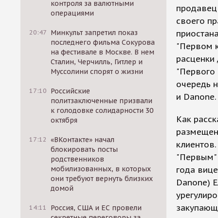
контроля за валютными
продавец 
операциями
своего пр
20:47
Минкульт запретил показ
приостана
последнего фильма Сокурова
"Первом к
на фестивале в Москве. В нем
расценки 
Сталин, Черчилль, Гитлер и
"Первого 
Муссолини спорят о жизни
очередь н
17:10
Российские
и Danone.
политзаключенные призвали
к голодовке солидарности 30
Как расск
октября
размещен
17:12
«ВКонтакте» начал
клиентов.
блокировать посты
"Первым"
родственников
мобилизованных, в которых
года вице
они требуют вернуть близких
Danone) Е
домой
урегулиро
закупающе
14:11
Россия, США и ЕС провели
секретные переговоры за