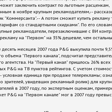
ожет заключить контракт по льготным расценкам,
нным в ноябре крупным рекламодателям,-- рассказ
к "Коммерсанта".-- А потом сможет купить рекламу 
арифам со стандартными скидками". По его словам
упные рекламодатели, перезаключившие с ВИ контра
рекламу на "Первом" на 35% дешевле, чем остальны
 десять месяцев 2007 года P&G выкупила почти 9,5
о объема "Первого канала", подсчитал представите
о агентства. На "Первый канал" пришлось 26% всех
ых P&G на ТВ пунктов рейтингов. С учетом стоимос
- условная единица при продаже телерекламы; озн
о зрителей, увидевших рекламный ролик) для круп
телей в 2007 году, по экспертным оценкам, примерн
жет P&G на "Первом канале" мог в 2007 году превыс