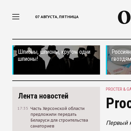
07 АВГУСТА, ПЯТНИЦА
Шпионы, шпионы, кругом одни
Россиян
шпионы!
гвоздям
PROCTER & G
Лента новостей
Pro
17:35
Часть Херсонской области
предложили передать
Беларуси для строительства
Первый к
санаториев