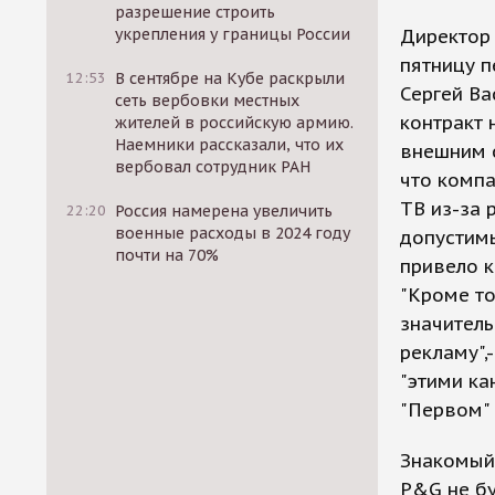
разрешение строить
укрепления у границы России
Директор
пятницу п
12:53
В сентябре на Кубе раскрыли
Сергей Ва
сеть вербовки местных
контракт 
жителей в российскую армию.
Наемники рассказали, что их
внешним 
вербовал сотрудник РАН
что комп
ТВ из-за 
22:20
Россия намерена увеличить
военные расходы в 2024 году
допустимы
почти на 70%
привело к
"Кроме то
значител
рекламу",
"этими ка
"Первом" 
Знакомый 
P&G не бу