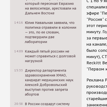
С 1 по 9 
который пересекал Евразию
специали
на велосипеде, арестовали на
эфире "Пе
Дальнем Востоке
"Россия" 
14:16
Юлия Навальная заявила, что
этот пери
политика отравили в колонии
минуту. Г
— это, по ее словам,
подтвердили две
за первые
лаборатории
на канале
было сопо
14:09
Каждый пятый россиян не
может справиться с долговой
минут), СТ
нагрузкой
Reckitt B
"Первом к
15:33
Директор департамента
здравоохранения ХМАО,
Реклама P
кандидат медицинских наук
Алексей Добровольский
руководс
выступил против запрета
производ
абортов
старейшим
20:58
В России создадут систему
заниженны