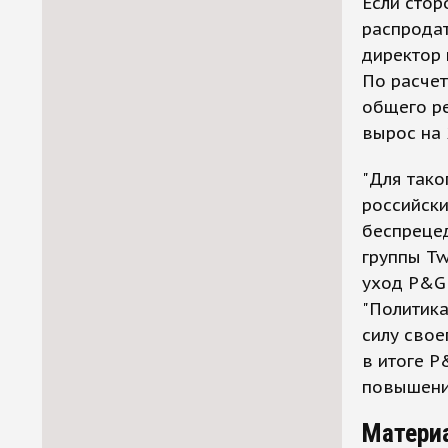
Если стор
распрода
директор
По расчет
общего ре
вырос на 
"Для тако
российски
беспрецед
группы T
уход P&G 
"Политика
силу свое
в итоге P
повышени
Матери