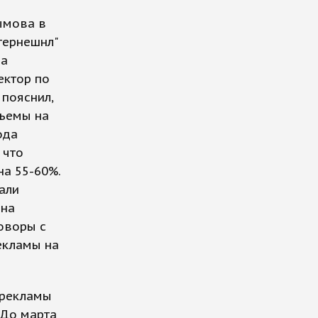
ымова в
тернешнл"
ла
ектор по
пояснил,
бъемы на
ода
 что
а 55-60%.
али
 на
говоры с
рекламы на
 рекламы
"До марта