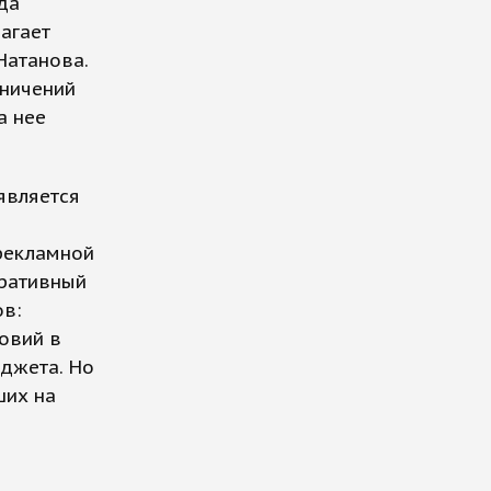
да
агает
Натанова.
аничений
а нее
является
 рекламной
тративный
ов:
ловий в
юджета. Но
ших на