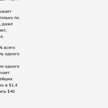
ывает
только по
, даже
кт,
е.
% всего
ль одного
ти одного
ачает
нейших
о в $1,4
ить $40