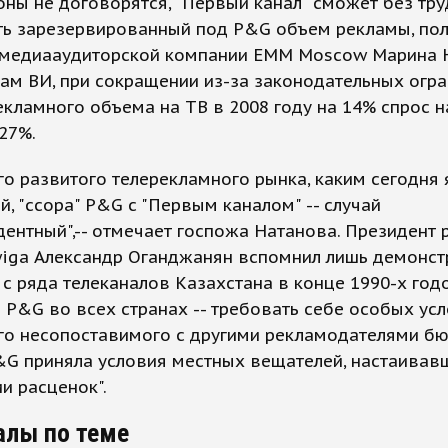
оны не договорятся, "Первый канал" сможет без тру
ть зарезервированный под P&G объем рекламы, пол
 медиааудиторской компании EMM Moscow Марина 
ам ВИ, при сокращении из-за законодательных огр
кламного объема на ТВ в 2008 году на 14% спрос н
27%.
го развитого телерекламного рынка, каким сегодня 
й, "ссора" P&G с "Первым каналом" -- случай
ентный",-- отмечает госпожа Натанова. Президент
wiga Александр Оганджанян вспомнил лишь демонс
с ряда телеканалов Казахстана в конце 1990-х год
 P&G во всех странах -- требовать себе особых ус
го несопоставимого с другими рекламодателями б
&G приняла условия местных вещателей, настаивав
и расценок".
алы по теме