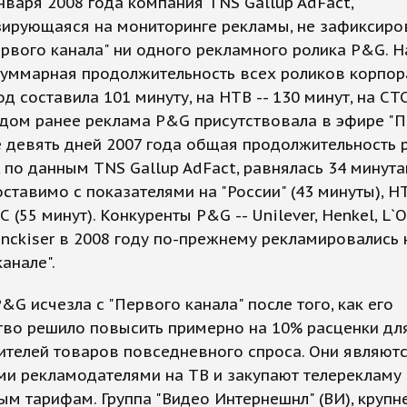
января 2008 года компания TNS Gallup AdFact,
зирующаяся на мониторинге рекламы, не зафиксиро
рвого канала" ни одного рекламного ролика P&G. Н
суммарная продолжительность всех роликов корпор
од составила 101 минуту, на НТВ -- 130 минут, на СТС
одом ранее реклама P&G присутствовала в эфире "П
 девять дней 2007 года общая продолжительность 
, по данным TNS Gallup AdFact, равнялась 34 минута
ставимо с показателями на "России" (43 минуты), НТ
С (55 минут). Конкуренты P&G -- Unilever, Henkel, L`O
enckiser в 2008 году по-прежнему рекламировались 
анале".
&G исчезла с "Первого канала" после того, как его
тво решило повысить примерно на 10% расценки дл
ителей товаров повседневного спроса. Они являют
и рекламодателями на ТВ и закупают телерекламу
м тарифам. Группа "Видео Интернешнл" (ВИ), круп