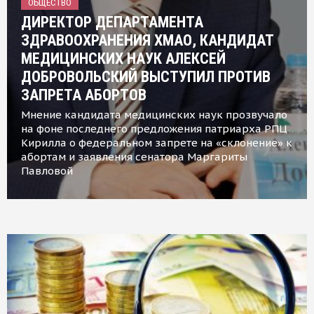
ОБЩЕСТВО
ДИРЕКТОР ДЕПАРТАМЕНТА
ЗДРАВООХРАНЕНИЯ ХМАО, КАНДИДАТ
МЕДИЦИНСКИХ НАУК АЛЕКСЕЙ
ДОБРОВОЛЬСКИЙ ВЫСТУПИЛ ПРОТИВ
ЗАПРЕТА АБОРТОВ
Мнение кандидата медицинских наук прозвучало
на фоне последнего предложения патриарха РПЦ
Кирилла о федеральном запрете на «склонение» к
абортам и заявления сенатора Маргариты
Павловой