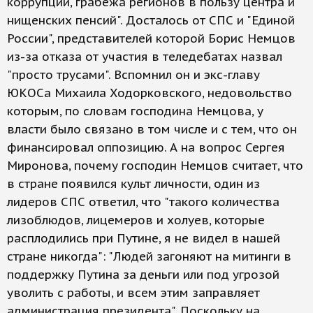
коррупции, грабежа регионов в пользу центра и
нищенских пенсий". Досталось от СПС и "Единой
России", представителей которой Борис Немцов
из-за отказа от участия в теледебатах назвал
"просто трусами". Вспомнил он и экс-главу
ЮКОСа Михаила Ходорковского, недовольство
которым, по словам господина Немцова, у
власти было связано в том числе и с тем, что он
финансировал оппозицию. А на вопрос Сергея
Миронова, почему господин Немцов считает, что
в стране появился культ личности, один из
лидеров СПС ответил, что "такого количества
лизоблюдов, лицемеров и холуев, которые
расплодились при Путине, я не видел в нашей
стране никогда": "Людей загоняют на митинги в
поддержку Путина за деньги или под угрозой
уволить с работы, и всем этим заправляет
администрация президента". Поскольку на