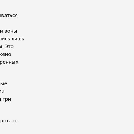
иваться
ии зоны
лись лишь
. Это
жено
тренных
вые
ли
и три
тров от