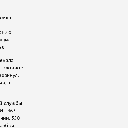
роила
лонию
бщил
в.
ехала
уголовное
еркнул,
и, а
.
ой службы
 Из 463
нии, 350
азбои,