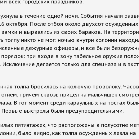
ми всех городских праздников.
ухнула в течение одной ночи. События начали разв
6 октября. После отбоя около двухсот осужденных
замки и вырвались из своих бараков. На территор
ь толпу никто не мог: ночью внутри колонии находи
исленные дежурные офицеры, и все были безоружны
порядок: при входе в зону табельное оружие поло
. Исключение делается только для спецназа и в экс
нная толпа бросилась на колючую проволоку. Часо
 огнем, причем сквозь прицел на мальчишек смотре
лаза. В тот момент среди караульных на постах был
 Первые выстрелы были предупредительными.
илых пятиэтажек, что расположены в полусотне ме
лонии, было видно, как толпа осужденных лезла на