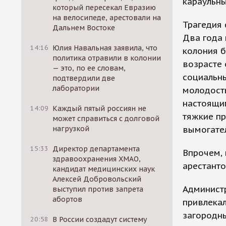
караульны
который пересекал Евразию
на велосипеде, арестовали на
Трагедия 
Дальнем Востоке
Два года 
14:16
Юлия Навальная заявила, что
колония б
политика отравили в колонии
возрасте 
— это, по ее словам,
социальны
подтвердили две
лаборатории
молодость
настоящим
14:09
Каждый пятый россиян не
тяжкие пр
может справиться с долговой
нагрузкой
вымогател
15:33
Директор департамента
Впрочем, 
здравоохранения ХМАО,
арестанто
кандидат медицинских наук
Алексей Добровольский
Администр
выступил против запрета
абортов
привлекал
загородны
20:58
В России создадут систему