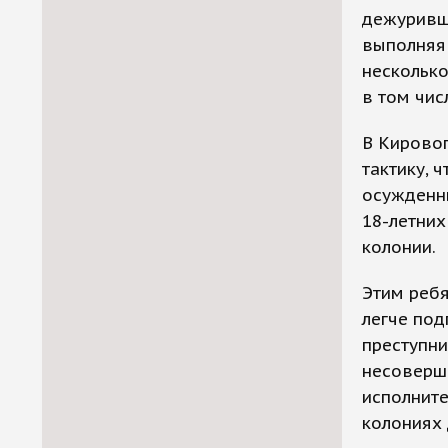
дежуривши
выполняя 
несколько
в том чис
В Кировог
тактику, 
осужденны
18-летних
колонии.
Этим ребя
легче под
преступни
несоверше
исполните
колониях