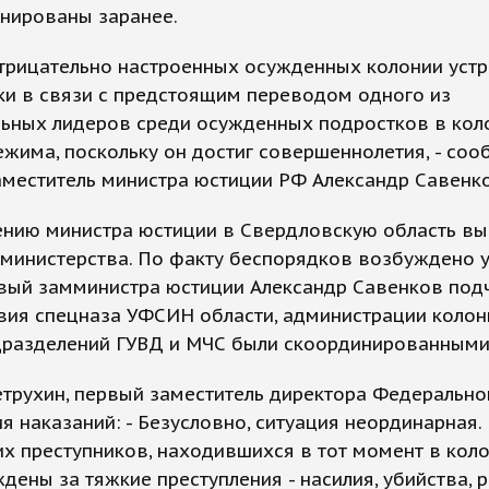
анированы заранее.
отрицательно настроенных осужденных колонии уст
ки в связи с предстоящим переводом одного из
ьных лидеров среди осужденных подростков в ко
жима, поскольку он достиг совершеннолетия, - соо
меститель министра юстиции РФ Александр Савенко
ению министра юстиции в Свердловскую область вы
 министерства. По факту беспорядков возбуждено 
вый замминистра юстиции Александр Савенков подч
вия спецназа УФСИН области, администрации колони
дразделений ГУВД и МЧС были скоординированными
етрухин, первый заместитель директора Федеральн
я наказаний: - Безусловно, ситуация неординарная.
х преступников, находившихся в тот момент в коло
дены за тяжкие преступления - насилия, убийства, р