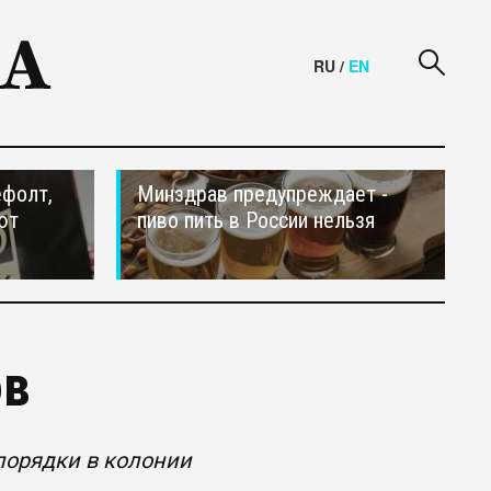
RU
/
EN
ефолт,
Минздрав предупреждает -
ют
пиво пить в России нельзя
ов
орядки в колонии