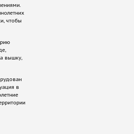
нениями.
ннолетних
и, чтобы
орию
де,
а вышку,
орудован
уация в
олетние
территории