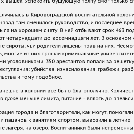
х вышек. Успокоить бушующую толпу смог только с
случилась в Кировоградской воспитательной колони
назад там сменилось руководство, и последнее вре
ыла на хорошем счету. В ней отбывают срок 463 по
от четырнадцати до восемнадцати лет. В основном 
е сироты, чьи родители лишены прав на них. Несмо
, многие из них прошли криминальные университеты
и уголовниками. 350 арестантов попали за решетку
еступления: убийства, изнасилования, грабежи, разб
ьства и тому подобное.
внешне в колонии все было благополучно. Количес
в даже меньше лимита, питание - вплоть до апельси
ация города и благотворители, как могут, помогали
и пацанов к занятиям спортом, вывозили в летние
е лагеря, на озеро. Воспитанники были непременн