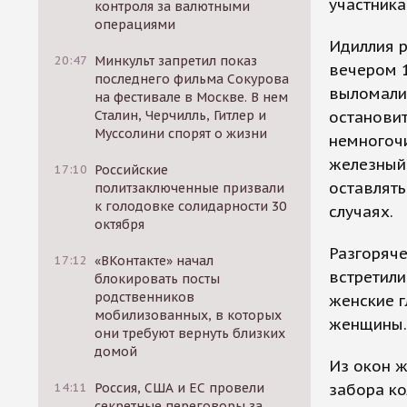
участника
контроля за валютными
операциями
Идиллия р
20:47
Минкульт запретил показ
вечером 1
последнего фильма Сокурова
выломали 
на фестивале в Москве. В нем
Сталин, Черчилль, Гитлер и
остановит
Муссолини спорят о жизни
немногоч
железный 
17:10
Российские
оставлять
политзаключенные призвали
к голодовке солидарности 30
случаях.
октября
Разгоряче
17:12
«ВКонтакте» начал
встретили
блокировать посты
родственников
женские г
мобилизованных, в которых
женщины.
они требуют вернуть близких
домой
Из окон ж
14:11
Россия, США и ЕС провели
забора ко
секретные переговоры за