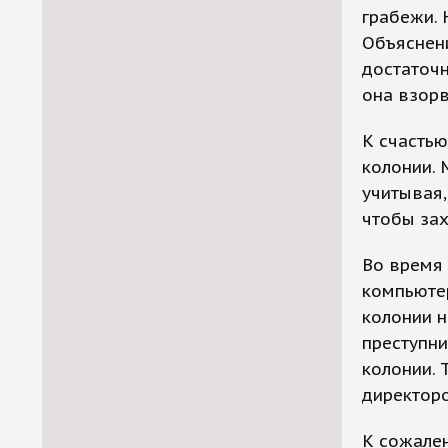
грабежи. 
Объяснени
достаточн
она взорв
К счастью
колонии. 
учитывая,
чтобы зах
Во время 
компьютер
колонии н
преступни
колонии. 
директор
К сожален