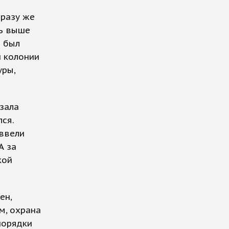
сразу же
сь выше
е был
и колонии
уры,
зала
ся.
 ввели
А за
кой
ен,
м, охрана
порядки