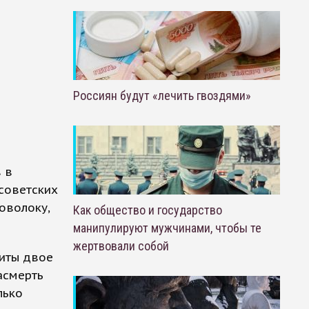
Россиян будут «лечить гвоздями»
 в
советских
оволоку,
Как общество и государство
манипулируют мужчинами, чтобы те
жертвовали собой
биты двое
асмерть
лько