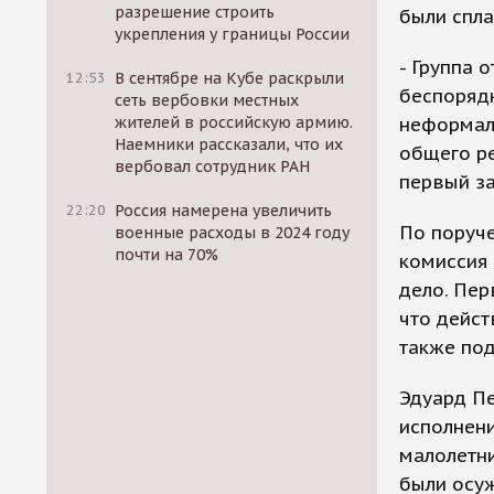
разрешение строить
были спл
укрепления у границы России
- Группа 
12:53
В сентябре на Кубе раскрыли
беспоряд
сеть вербовки местных
жителей в российскую армию.
неформал
Наемники рассказали, что их
общего ре
вербовал сотрудник РАН
первый за
22:20
Россия намерена увеличить
По поруч
военные расходы в 2024 году
почти на 70%
комиссия
дело. Пер
что дейст
также по
Эдуард П
исполнени
малолетни
были осуж