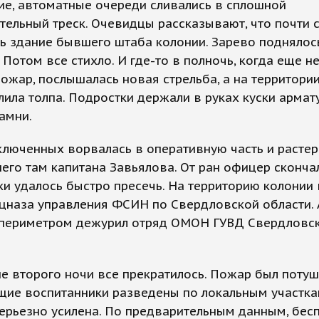
ие, автоматные очереди сливались в сплошной
ельный треск. Очевидцы рассказывают, что почти 
сь здание бывшего штаба колонии. Зарево подняло
 Потом все стихло. И где-то в полночь, когда еще н
ожар, послышалась новая стрельба, а на территори
лила толпа. Подростки держали в руках куски армат
амни.
ключенных ворвалась в оперативную часть и растер
го там капитана Завьялова. От ран офицер скончал
и удалось быстро пресечь. На территорию колонии
цназа управления ФСИН по Свердловской области. 
периметром дежурил отряд ОМОН ГУВД Свердловс
е второго ночи все прекратилось. Пожар был потуш
щие воспитанники разведены по локальным участка
ерьезно усилена. По предварительным данным, бес