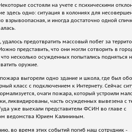
Некоторые состояли на учете с психическими откло
е здесь одно: ситуация в колониях для несоверше
о взрывоопасная, и иногда достаточно одной спичк
алась.
, удалось предотвратить массовый побег за террит
Можно представить, что они могли сотворить в горо
 что несколько осужденных попытались подняться н
ватить оружие.
пожара выгорели одно здание и школа, где был об
ный класс с подключением к Интернету. Сейчас сит
ормализуется, очаги пожара, который устроили мал
ки, ликвидированы, часть осужденных вывезена с 
Туда уже выехали представители ФСИН во главе с
ом ведомства Юрием Калининым.
ию, во время этих событий погиб наш сотрудник -