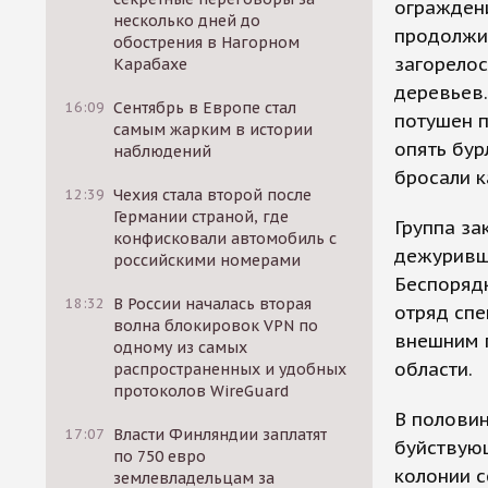
огражден
несколько дней до
продолжит
обострения в Нагорном
загорело
Карабахе
деревьев.
16:09
Сентябрь в Европе стал
потушен п
самым жарким в истории
опять бур
наблюдений
бросали к
12:39
Чехия стала второй после
Германии страной, где
Группа за
конфисковали автомобиль с
дежуривше
российскими номерами
Беспорядк
18:32
В России началась вторая
отряд спе
волна блокировок VPN по
внешним 
одному из самых
области.
распространенных и удобных
протоколов WireGuard
В половин
17:07
Власти Финляндии заплатят
буйствую
по 750 евро
колонии с
землевладельцам за