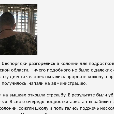
беспорядки разгорелись в колонии для подростков
кой области. Ничего подобного не было с далеких 
разу двести человек пытались прорвать колючую пр
е получилось, напали на администрацию.
 на вышках открыли стрельбу. В результате были у
ых. В свою очередь подростки-арестанты забили н
олонии, сожгли школу и попытались поджечь неско