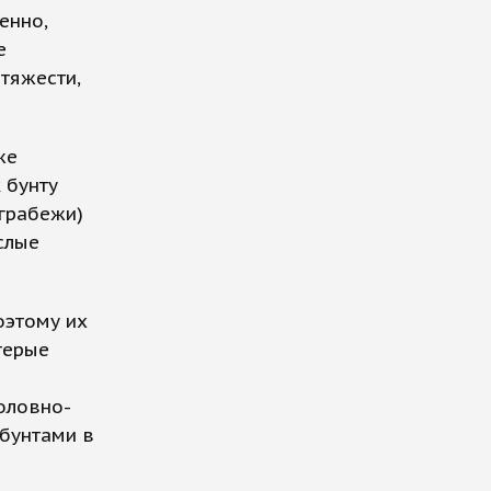
енно,
е
тяжести,
же
к бунту
 грабежи)
слые
оэтому их
терые
оловно-
 бунтами в