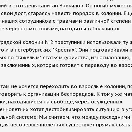
й в этот день капитан Завьялов. Он погиб мужеств
свой долг, стараясь навести порядок в колонии. Ещ
 наших сотрудников с травмами различной степени 
ле черепно-мозговыми, находятся в больницах.
радской колонии N 2 преступники использовали ту 
что и в петербургских "Крестах". Они подговаривали 
х по "тяжелым" статьям (убийства, изнасилования,
 заключенных, которых готовят к переводу во взро
там не хочется переходить во взрослые колонии, п
говорить к организации беспорядков. К тому же ма
ки, находящиеся на свободе, через осужденных
ннолетних хотят дестабилизировать ситуацию в уг
льной системе. Мы считаем, что между последними
 для несовершеннолетних существует прямая связь