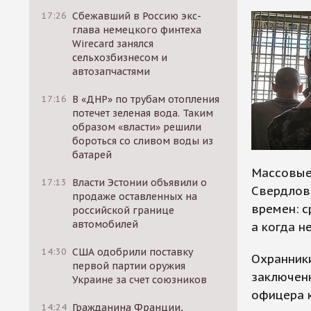
17:26
Сбежавший в Россию экс-
глава немецкого финтеха
Wirecard занялся
сельхозбизнесом и
автозапчастями
17:16
В «ДНР» по трубам отопления
потечет зеленая вода. Таким
образом «власти» решили
бороться со сливом воды из
батарей
Массовые 
17:13
Власти Эстонии объявили о
Свердловс
продаже оставленных на
времен: с
российской границе
автомобилей
а когда н
14:30
США одобрили поставку
Охранники
первой партии оружия
заключенн
Украине за счет союзников
офицера к
14:24
Гражданина Франции,