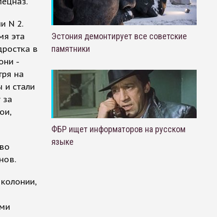
пецназ.
и N 2.
мя эта
Эстония демонтирует все советские
дростка в
памятники
они -
тря на
 и стали
 за
ои,
ФБР ищет информаторов на русском
языке
тво
нов.
 колонии,
ыми