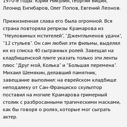
1970-е годы: Юрий Никулин, Георгий Вицин,
Леонид Енгибаров, Олег Попов, Евгений Леонов.
Прижизненная слава его была огромной. Вся
страна повторяла репризы Крамарова из
"Неуловимых мстителей", "Джентльменов удачи",
"12 стульев". Он сам любил эти фильмы, выделял
их из списка 40 сыгранных ролей. Завещал на
кладбищенской плите указать только эти ленты
плюс "Друг мой, Колька" и "Большая перемена".
Михаил Шемякин, делавший памятник,
завещание выполнил: на еврейском кладбище
неподалеку от Сан-Франциско скульптор
поставил на могиле Крамарова гримерный
столик с разбросанными трагическими масками,
как бы говоря о ролях, которые мог сыграть
актер.