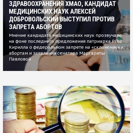
ЗДРАВООХРАНЕНИЯ ХМАО, КАНДИДАТ
МЕДИЦИНСКИХ НАУК АЛЕКСЕЙ
ДОБРОВОЛЬСКИЙ ВЫСТУПИЛ ПРОТИВ
ЗАПРЕТА АБОРТОВ
Мнение кандидата медицинских наук прозвучало
на фоне последнего предложения патриарха РПЦ
Кирилла о федеральном запрете на «склонение» к
абортам и заявления сенатора Маргариты
Павловой