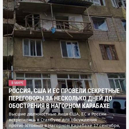
В МИРЕ
РОССИЯ, США И ЕС ПРОВЕЛИ СЕКРЕТНЫЕ
ПЕРЕГОВОРЫ ЗА НЕСКОЛЬКО ДНЕЙ ДО
ОБОСТРЕНИЯ В НАГОРНОМ КАРАБАХЕ
Высшие должностные лица США, ЕС и России
встретились в Стамбуле для обсуждения
противостояния в Нагорном Карабахе 17 сентября,