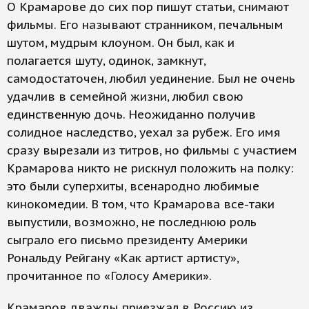
О Крамарове до сих пор пишут статьи, снимают
фильмы. Его называют странником, печальным
шутом, мудрым клоуном. Он был, как и
полагается шуту, одинок, замкнут,
самодостаточен, любил уединение. Был не очень
удачлив в семейной жизни, любил свою
единственную дочь. Неожиданно получив
солидное наследство, уехал за рубеж. Его имя
сразу вырезали из титров, но фильмы с участием
Крамарова никто не рискнул положить на полку:
это были суперхиты, всенародно любимые
кинокомедии. В том, что Крамарова все-таки
выпустили, возможно, не последнюю роль
сыграло его письмо президенту Америки
Рональду Рейгану «Как артист артисту»,
прочитанное по «Голосу Америки».
Крамаров дважды приезжал в Россию из