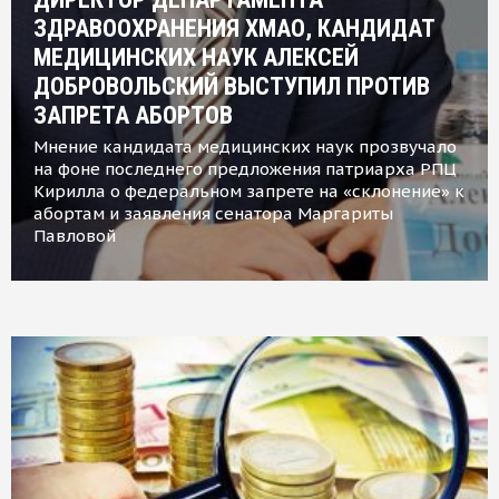
ЗДРАВООХРАНЕНИЯ ХМАО, КАНДИДАТ
МЕДИЦИНСКИХ НАУК АЛЕКСЕЙ
ДОБРОВОЛЬСКИЙ ВЫСТУПИЛ ПРОТИВ
ЗАПРЕТА АБОРТОВ
Мнение кандидата медицинских наук прозвучало
на фоне последнего предложения патриарха РПЦ
Кирилла о федеральном запрете на «склонение» к
абортам и заявления сенатора Маргариты
Павловой