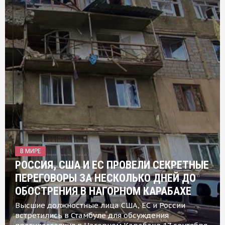
В МИРЕ
РОССИЯ, США И ЕС ПРОВЕЛИ СЕКРЕТНЫЕ
ПЕРЕГОВОРЫ ЗА НЕСКОЛЬКО ДНЕЙ ДО
ОБОСТРЕНИЯ В НАГОРНОМ КАРАБАХЕ
Высшие должностные лица США, ЕС и России
встретились в Стамбуле для обсуждения