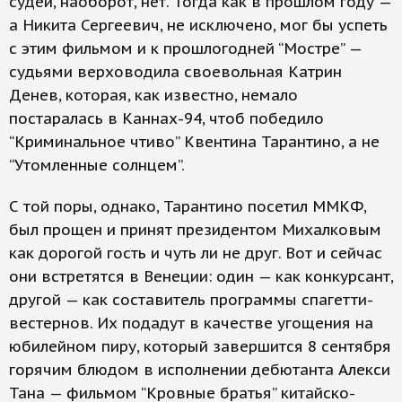
судей, наоборот, нет. Тогда как в прошлом году —
а Никита Сергеевич, не исключено, мог бы успеть
с этим фильмом и к прошлогодней “Мостре” —
судьями верховодила своевольная Катрин
Денев, которая, как известно, немало
постаралась в Каннах-94, чтоб победило
“Криминальное чтиво” Квентина Тарантино, а не
“Утомленные солнцем”.
С той поры, однако, Тарантино посетил ММКФ,
был прощен и принят президентом Михалковым
как дорогой гость и чуть ли не друг. Вот и сейчас
они встретятся в Венеции: один — как конкурсант,
другой — как составитель программы спагетти-
вестернов. Их подадут в качестве угощения на
юбилейном пиру, который завершится 8 сентября
горячим блюдом в исполнении дебютанта Алекси
Тана — фильмом “Кровные братья” китайско-