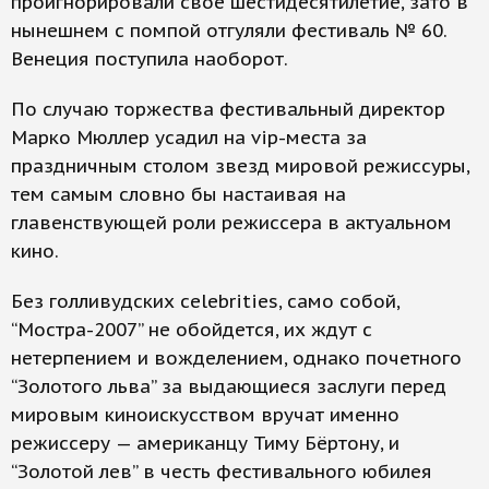
проигнорировали свое шестидесятилетие, зато в
нынешнем с помпой отгуляли фестиваль № 60.
Венеция поступила наоборот.
По случаю торжества фестивальный директор
Марко Мюллер усадил на vip-места за
праздничным столом звезд мировой режиссуры,
тем самым словно бы настаивая на
главенствующей роли режиссера в актуальном
кино.
Без голливудских celebrities, само собой,
“Мостра-2007” не обойдется, их ждут с
нетерпением и вожделением, однако почетного
“Золотого льва” за выдающиеся заслуги перед
мировым киноискусством вручат именно
режиссеру — американцу Тиму Бёртону, и
“Золотой лев” в честь фестивального юбилея