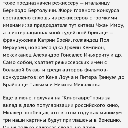
тоже предназначен режиссеру — итальянцу
Бернардо Бертолуччи. Жюри главного конкурса
составлено сплошь из режиссеров с громкими
именами: за председателя тут китаец Чжан Имоу,
а в интернациональной судейской бригаде —
француженка Катрин Брейя, голландец Пол
Верхувен, новозеландка Джейн Кемпион,
мексиканец Алехандро Гонсалес Иньярриту и др.
Само собой, хватает режиссерских имен с
большой буквы и среди авторов фильмов-
конкурсантов: от Кена Лоуча и Питера Гринуэя до
Брайна де Пальмы и Никиты Михалкова.
Еще в июне, получая на “Кинотавре” приз за
вклад в дело популяризации российского кино,
Мюллер пообещал, что в этом году как минимум
три наши картины будут приглашены в Венецию.
Он не только сдержал слово, но даже