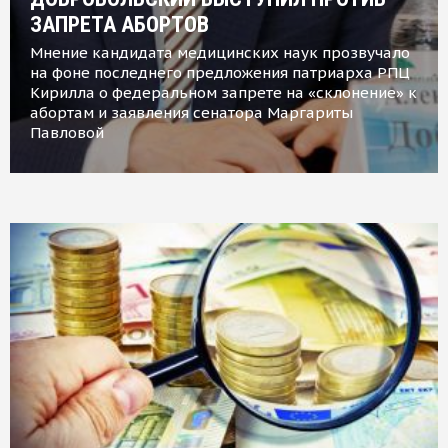
ЗАПРЕТА АБОРТОВ
Мнение кандидата медицинских наук прозвучало
на фоне последнего предложения патриарха РПЦ
Кирилла о федеральном запрете на «склонение» к
абортам и заявления сенатора Маргариты
Павловой