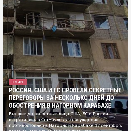
В МИРЕ
РОССИЯ, США И ЕС ПРОВЕЛИ СЕКРЕТНЫЕ
ПЕРЕГОВОРЫ ЗА НЕСКОЛЬКО ДНЕЙ ДО
ОБОСТРЕНИЯ В НАГОРНОМ КАРАБАХЕ
Высшие должностные лица США, ЕС и России
встретились в Стамбуле для обсуждения
противостояния в Нагорном Карабахе 17 сентября,