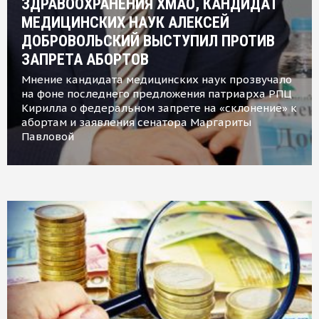
ЗДРАВООХРАНЕНИЯ ХМАО, КАНДИДАТ
МЕДИЦИНСКИХ НАУК АЛЕКСЕЙ
ДОБРОВОЛЬСКИЙ ВЫСТУПИЛ ПРОТИВ
ЗАПРЕТА АБОРТОВ
Мнение кандидата медицинских наук прозвучало
на фоне последнего предложения патриарха РПЦ
Кирилла о федеральном запрете на «склонение» к
абортам и заявления сенатора Маргариты
Павловой