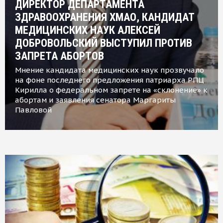
ДИРЕКТОР ДЕПАРТАМЕНТА
ЗДРАВООХРАНЕНИЯ ХМАО, КАНДИДАТ
МЕДИЦИНСКИХ НАУК АЛЕКСЕЙ
ДОБРОВОЛЬСКИЙ ВЫСТУПИЛ ПРОТИВ
ЗАПРЕТА АБОРТОВ
Мнение кандидата медицинских наук прозвучало
на фоне последнего предложения патриарха РПЦ
Кирилла о федеральном запрете на «склонение» к
абортам и заявления сенатора Маргариты
Павловой