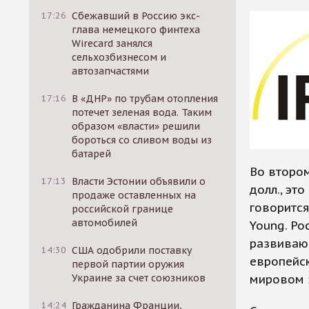
17:26
Сбежавший в Россию экс-
глава немецкого финтеха
Wirecard занялся
сельхозбизнесом и
автозапчастями
17:16
В «ДНР» по трубам отопления
потечет зеленая вода. Таким
образом «власти» решили
бороться со сливом воды из
батарей
Во втором
17:13
Власти Эстонии объявили о
долл., эт
продаже оставленных на
говорится
российской границе
автомобилей
Young. Ро
развиваю
14:30
США одобрили поставку
европейск
первой партии оружия
Украине за счет союзников
мировом з
14:24
Гражданина Франции,