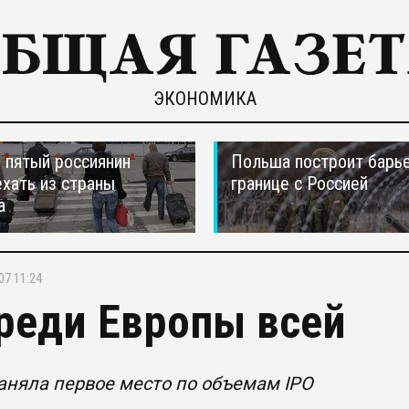
ЭКОНОМИКА
пятый россиянин
Польша построит барье
ехать из страны
границе с Россией
а
07 11:24
реди Европы всей
аняла первое место по объемам IPO