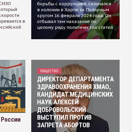
 СИЗО
борьбы с коррупцией, скончался
 который
в колонии в Харпе за Полярным
скорости
кругом 16 февраля 2024 года. Он
зревается в
отбывал там наказание по
оссийской
целому ряду политических статей
ОБЩЕСТВО
ДИРЕКТОР ДЕПАРТАМЕНТА
ЗДРАВООХРАНЕНИЯ ХМАО,
КАНДИДАТ МЕДИЦИНСКИХ
НАУК АЛЕКСЕЙ
ДОБРОВОЛЬСКИЙ
ВЫСТУПИЛ ПРОТИВ
 России
ЗАПРЕТА АБОРТОВ