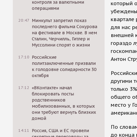
контроля за валютными
который о
операциями
убеждены,
квартале 
20:47
Минкульт запретил показ
последнего фильма Сокурова
для нас р
на фестивале в Москве. В нем
внешней к
Сталин, Черчилль, Гитлер и
гораздо л
Муссолини спорят о жизни
госкомпан
17:10
Российские
Антон Стр
политзаключенные призвали
к голодовке солидарности 30
Российски
октября
другими 
17:12
«ВКонтакте» начал
только 3%
блокировать посты
общего об
родственников
место у Г
мобилизованных, в которых
они требуют вернуть близких
американс
домой
По словам
14:11
Россия, США и ЕС провели
до конца
секретные переговоры за