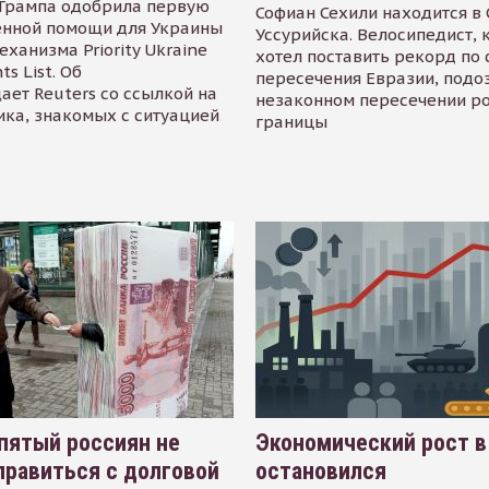
Трампа одобрила первую
Софиан Сехили находится в
енной помощи для Украины
Уссурийска. Велосипедист,
еханизма Priority Ukraine
хотел поставить рекорд по 
s List. Об
пересечения Евразии, подо
ает Reuters со ссылкой на
незаконном пересечении р
ика, знакомых с ситуацией
границы
пятый россиян не
Экономический рост в
равиться с долговой
остановился