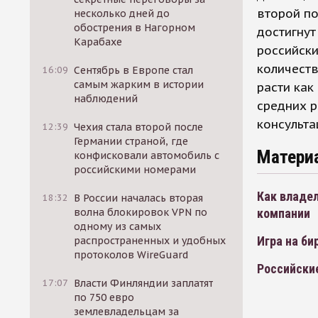
второй по
несколько дней до
обострения в Нагорном
достигнут
Карабахе
российски
количест
16:09
Сентябрь в Европе стал
самым жарким в истории
расти как
наблюдений
средних р
консульта
12:39
Чехия стала второй после
Германии страной, где
Матери
конфисковали автомобиль с
российскими номерами
Как владе
18:32
В России началась вторая
волна блокировок VPN по
компании
одному из самых
Игра на б
распространенных и удобных
протоколов WireGuard
Российски
17:07
Власти Финляндии заплатят
по 750 евро
землевладельцам за