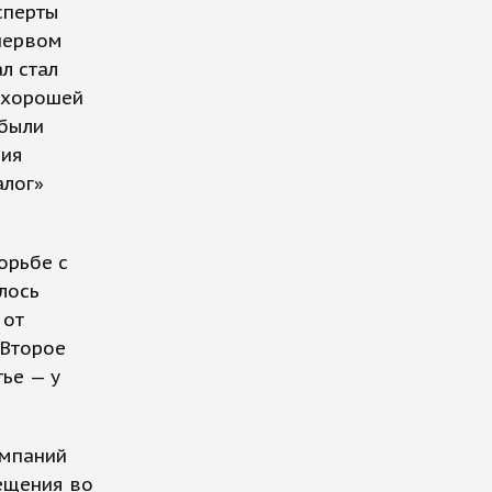
сперты
 первом
л стал
, хорошей
 были
ния
алог»
орьбе с
лось
 от
 Второе
тье — у
омпаний
ещения во