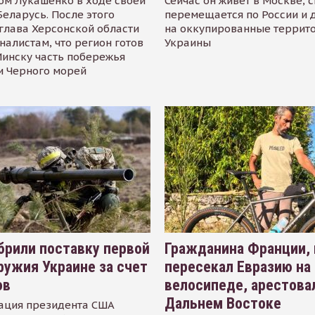
ом Лукашенко в ходе своей
Сейчас он живёт в Москве, 
Беларусь. После этого
перемещается по России и 
глава Херсонской области
на оккупированные террит
налистам, что регион готов
Украины
инску часть побережья
и Черного морей
рили поставку первой
Гражданина Франции,
ружия Украине за счет
пересекал Евразию на
ов
велосипеде, арестова
Дальнем Востоке
ация президента США