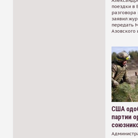
Александр
поездки в 
разговора 
заявил жур
передать М
Азовского 
США одоб
партии о
союзник
Администр