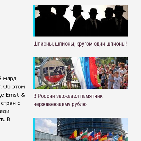
Шпионы, шпионы, кругом одни шпионы!
8 млрд
т. Об этом
е Ernst &
В России заржавел памятник
стран с
нержавеющему рублю
реди
в. В