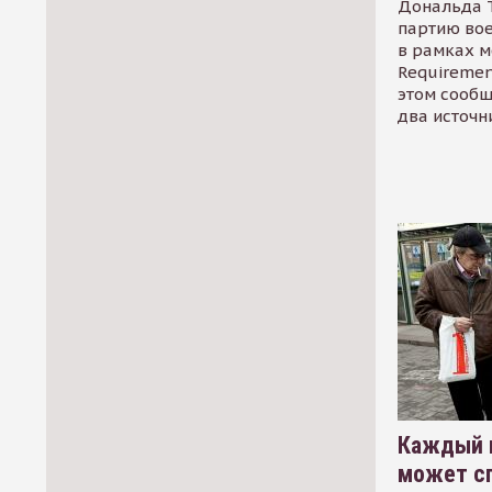
Дональда 
партию во
в рамках м
Requirement
этом сообщ
два источн
Каждый 
может сп