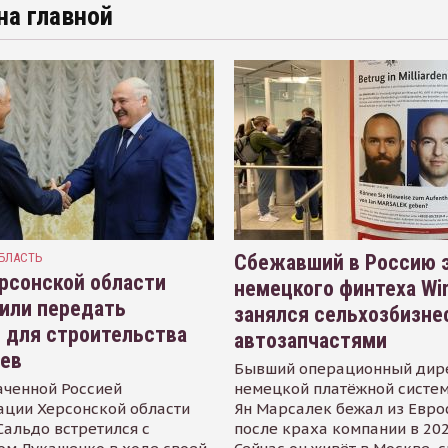
на главной
БЛАСТЬ
Сбежавший в Россию э
рсонской области
немецкого финтеха Wi
или передать
занялся сельхозбизне
 для строительства
автозапчастями
иев
Бывший операционный дир
аченной Россией
немецкой платёжной систем
ации Херсонской области
Ян Марсалек бежал из Евр
альдо встретился с
после краха компании в 202