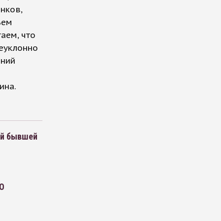
нков,
ъем
аем, что
еуклонно
аний
ина.
ей бывшей
PO