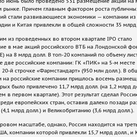
 по июнь было проведено 531 размещение акций на
 рынке. Причем главным фактором роста публичны
ий стали развивающиеся экономики — компании из 
ндии и Китая привлекли в общей сложности 35 млрд
им из проведенных во втором квартале IPO стало
ие в мае акций российского ВТБ на Лондонской ф
E) на 8 млрд долл. В тoп-20 компаний по объему лис
 две российские компании: ГК «ПИК» на 5-м месте 
на 20-й строчке «Фармстандарт» (950 млн долл.). В о
 на российские компании пришлось восемь размещ
рых было привлечено 11,7 млрд долл. (на 1,2 млрд д
ем в первом квартале). Этот результат сделал Росси
реди европейских стран, оставив далеко позади р
(4,1 млрд долл.) и Великобританию (3,6 млрд долл.).
овом масштабе, однако, Россия находится на трет
ША, компании которой привлекли 15,7 млрд долл., и 