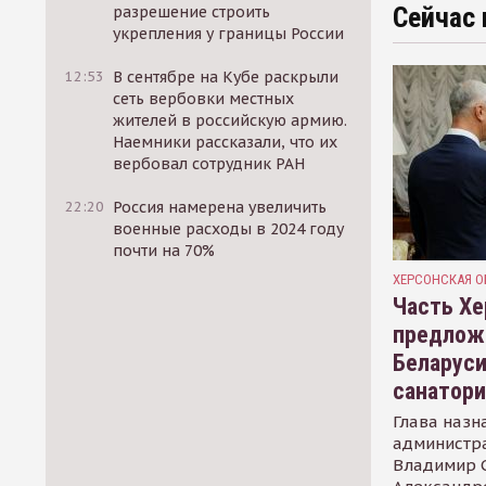
Сейчас 
разрешение строить
укрепления у границы России
12:53
В сентябре на Кубе раскрыли
сеть вербовки местных
жителей в российскую армию.
Наемники рассказали, что их
вербовал сотрудник РАН
22:20
Россия намерена увеличить
военные расходы в 2024 году
почти на 70%
ХЕРСОНСКАЯ О
Часть Хе
предлож
Беларуси
санатор
Глава назн
администр
Владимир С