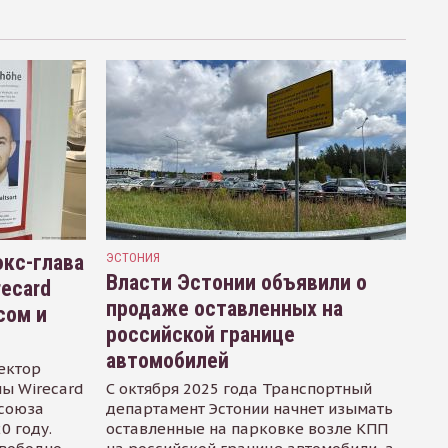
кс-глава
ЭСТОНИЯ
Власти Эстонии объявили о
recard
продаже оставленных на
сом и
российской границе
автомобилей
ектор
ы Wirecard
С октября 2025 года Транспортный
осоюза
департамент Эстонии начнет изымать
0 году.
оставленные на парковке возле КПП