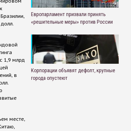
 мировом
х
Европарламент призвали принять
Бразилии,
«решительные меры» против России
 долл.
ондовой
тинга
с 1,9 млрд
бщей
Корпорации объявят дефолт, крупные
ений, в
города опустеют
олл.
ю
азвитые
ьем месте,
Китаю,