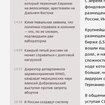
С апреля
который пересекал Евразию
фондовом
на велосипеде, арестовали на
размещен
Дальнем Востоке
России, И
14:16
Юлия Навальная заявила, что
политика отравили в колонии
Крупнейш
— это, по ее словам,
размещен
подтвердили две
лаборатории
бирже (LS
вошли еще
14:09
Каждый пятый россиян не
долл., и 
может справиться с долговой
нагрузкой
сложности
ходе кото
15:33
Директор департамента
больше, ч
здравоохранения ХМАО,
лидером с
кандидат медицинских наук
Алексей Добровольский
Германию 
выступил против запрета
абортов
В общемир
уступая С
20:58
В России создадут систему