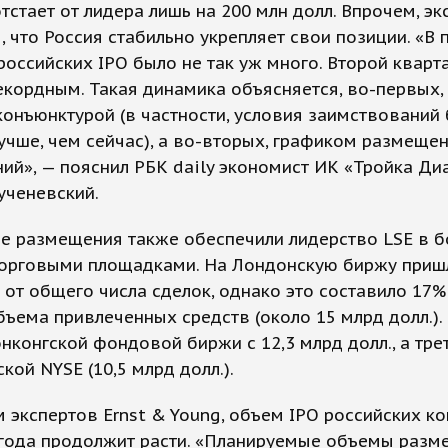
тстает от лидера лишь на 200 млн долл. Впрочем, эк
 что Россия стабильно укрепляет свои позиции. «В
российских IPO было не так уж много. Второй кварта
екордным. Такая динамика объясняется, во-первых
онъюнктурой (в частности, условия заимствований
учше, чем сейчас), а во-вторых, графиком размеще
ий», — пояснил РБК daily экономист ИК «Тройка Ди
ученевский.
е размещения также обеспечили лидерство LSE в б
торговыми площадками. На Лондонскую биржу приш
 от общего числа сделок, однако это составило 17%
ъема привлеченных средств (около 15 млрд долл.).
онконгской фондовой биржи с 12,3 млрд долл., а тре
кой NYSE (10,5 млрд долл.).
 экспертов Ernst & Young, объем IPO российских к
 года продолжит расти. «Планируемые объемы разм