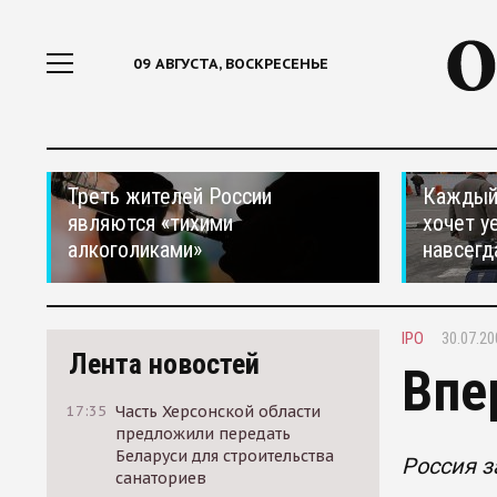
09 АВГУСТА, ВОСКРЕСЕНЬЕ
Треть жителей России
Каждый 
являются «тихими
хочет у
алкоголиками»
навсегд
IPO
30.07.20
Лента новостей
Впе
17:35
Часть Херсонской области
предложили передать
Беларуси для строительства
Россия з
санаториев