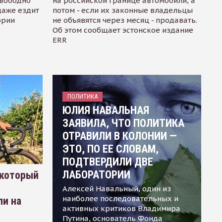
свободно
на российской границе автомобили, а
даже ездит
потом - если их законные владельцы
ории
не объявятся через месяц - продавать.
Об этом сообщает эстонское издание
ERR
ПОЛИТИКА
ЮЛИЯ НАВАЛЬНАЯ
ЗАЯВИЛА, ЧТО ПОЛИТИКА
ОТРАВИЛИ В КОЛОНИИ —
ЭТО, ПО ЕЕ СЛОВАМ,
ПОДТВЕРДИЛИ ДВЕ
ЛАБОРАТОРИИ
 который
Алексей Навальный, один из
наиболее последовательных и
ли на
активных критиков Владимира
Путина, основатель Фонда