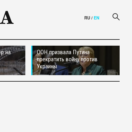
RU
/
EN
р на
ООН призвала Путина
прекратить войну против
Украины