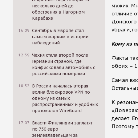
мужик. Мн
несколько дней до
обострения в Нагорном
отличие о
Карабахе
Донского 
убрали, г
16:09
Сентябрь в Европе стал
самым жарким в истории
наблюдений
Кому из п
12:39
Чехия стала второй после
Факты так
Германии страной, где
обоих – 1
конфисковали автомобиль с
российскими номерами
Самая вес
18:32
В России началась вторая
Остальные
волна блокировок VPN по
одному из самых
К резонам
распространенных и удобных
«Доверяю 
протоколов WireGuard
делает. Е
17:07
Власти Финляндии заплатят
Поэтому т
по 750 евро
землевладельцам за