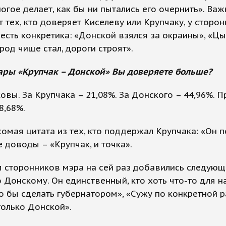
огое делает, как бы ни пытались его очернить». Важн
т тех, кто доверяет Киселеву или Крупчаку, у сторо
есть конкретика: «Донской взялся за окраины», «Цы
ород чище стал, дороги строят».
ары «Крупчак – Донской» Вы доверяете больше?
овы. За Крупчака – 21,08%. За Донского – 44,96%. П
8,68%.
омая цитата из тех, кто поддержал Крупчака: «Он п
 доводы – «Крупчак, и точка».
 сторонников мэра на сей раз добавились следующ
Донскому. Он единственный, кто хоть что-то для н
го бы сделать губернатором», «Сужу по конкретной р
олько Донской».