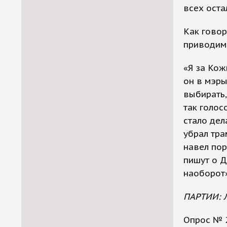
всех оста
Как говор
приводим
«Я за Кож
он в мэры
выбирать,
так голос
стало дел
убрал тра
навел пор
пишут о Д
наоборот»
ПАРТИИ:
Опрос № 2