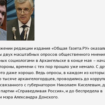
жении редакции издания «Общая Газета.РУ» оказал
ты двух масштабных опросов общественного мнения
ых социологами в Архангельске в конце мая – нач
тороны, времени с тех пор прошло уже немало. С др
это даже хорошо. Ведь опросы, в каждом из которы
о тысяче архангелогордцев, проводились до корру
 связанного с губернатором Николаем Киселевым, 
 партии «Справедливая Россия», и до беспредела в
и мэра Александра Донского.