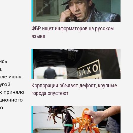
ФБР ищет информаторов на русском
языке
ись
,
але июня.
угой
Корпорации объявят дефолт, крупные
х приняло
города опустеют
пционного
до