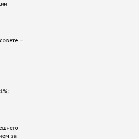
ции
рсовете –
1%;
нешнего
 чем за