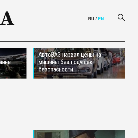
RU
/
EN
и
АвтоВАЗ назвал цены на
аине
машины без подушек
безопасности