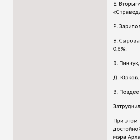
Е. Вторыг
«Справедл
Р. Зарипо
В. Сырова
0,6%;
В. Пинчук
Д. Юрков,
В. Поздее
Затруднил
При этом 
достойно
мэра Арха