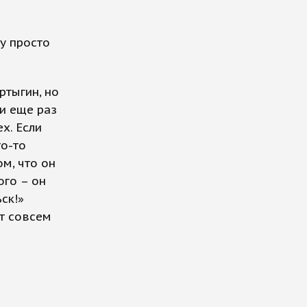
му просто
ртыгин, но
ли еще раз
х. Если
то-то
м, что он
ого – он
ск!»
ят совсем