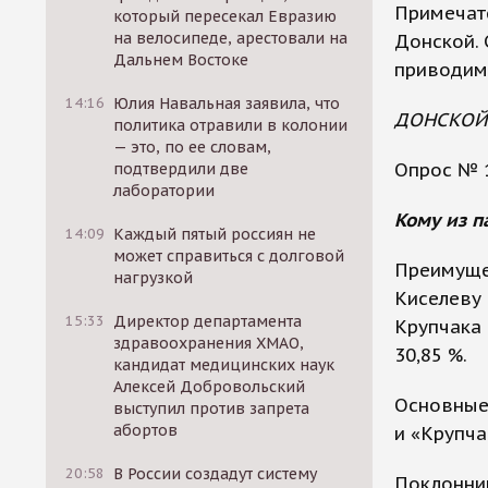
Примечате
который пересекал Евразию
на велосипеде, арестовали на
Донской. 
Дальнем Востоке
приводим 
14:16
Юлия Навальная заявила, что
ДОНСКОЙ
политика отравили в колонии
— это, по ее словам,
Опрос № 1
подтвердили две
лаборатории
Кому из п
14:09
Каждый пятый россиян не
может справиться с долговой
Преимуще
нагрузкой
Киселеву 
15:33
Директор департамента
Крупчака 
здравоохранения ХМАО,
30,85 %.
кандидат медицинских наук
Алексей Добровольский
Основные 
выступил против запрета
абортов
и «Крупча
20:58
В России создадут систему
Поклонник