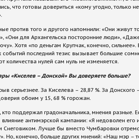
ись, что готовы довериться «кому угодно, только не
.
ые против того и другого напомнили: «Они живут т
», «Они для Архангельска посторонние люди», «Даж
хочу». Хотя «по деньгам Крупчак, конечно, сильнее». 
 событий последний тезис вызывает большие сомн
от количества нулей сам нуль не изменяется.
ары «Киселев – Донской» Вы доверяете больше?
рыв серьезнее. За Киселева – 28,87 %. За Донского –
оверия обоим у 15, 68 % горожан.
, кто поддержал градоначальника, мнения разные. Ес
 влияние антимэрской кампании: «Я недоволен его 
им Снеговиком. Лучше бы вместо Чумбаровки отрем
». Но, конечно, больше других мнений: «Наш мэр – 