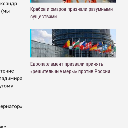
ександр
Крабов и омаров признали разумными
 (мы
существами
Европарламент призвали принять
чтение
«решительные меры» против России
Владимира
ругому
бернатор»
кже