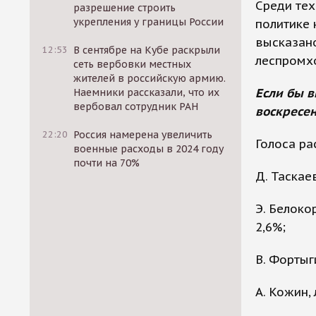
Среди тех
разрешение строить
укрепления у границы России
политике 
высказано
12:53
В сентябре на Кубе раскрыли
леспромхо
сеть вербовки местных
жителей в российскую армию.
Если бы 
Наемники рассказали, что их
вербовал сотрудник РАН
воскресен
22:20
Россия намерена увеличить
Голоса ра
военные расходы в 2024 году
почти на 70%
Д. Таскае
Э. Белоко
2,6%;
В. Фортыг
А. Кожин,