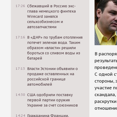
17:26
Сбежавший в Россию экс-
глава немецкого финтеха
Wirecard занялся
сельхозбизнесом и
автозапчастями
17:16
В «ДНР» по трубам отопления
потечет зеленая вода. Таким
образом «власти» решили
бороться со сливом воды из
В распоря
батарей
результа
проведенн
17:13
Власти Эстонии объявили о
С одной с
продаже оставленных на
российской границе
стороны, 
автомобилей
участие п
скандала,
14:30
США одобрили поставку
первой партии оружия
раскрутки
Украине за счет союзников
отношени
14:24
Гражданина Франции,