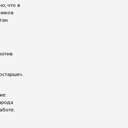
о, что в
нников
ган
ротив
остарше».
ие:
арода
аботе.