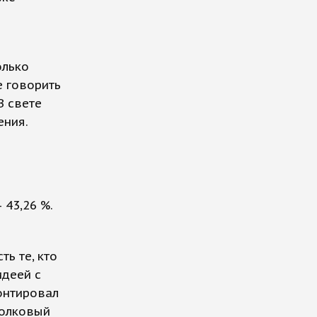
олько
е говорить
В свете
ения.
 43,26 %.
ть те, кто
идеей с
онтировал
толковый