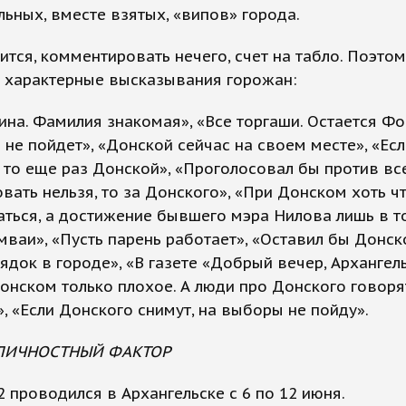
льных, вместе взятых, «випов» города.
ится, комментировать нечего, счет на табло. Поэто
 характерные высказывания горожан:
ина. Фамилия знакомая», «Все торгаши. Остается Фо
 не пойдет», «Донской сейчас на своем месте», «Ес
 то еще раз Донской», «Проголосовал бы против все
овать нельзя, то за Донского», «При Донском хоть ч
аться, а достижение бывшего мэра Нилова лишь в то
мваи», «Пусть парень работает», «Оставил бы Донск
ядок в городе», «В газете «Добрый вечер, Архангель
онском только плохое. А люди про Донского говор
, «Если Донского снимут, на выборы не пойду».
 ЛИЧНОСТНЫЙ ФАКТОР
 проводился в Архангельске с 6 по 12 июня.