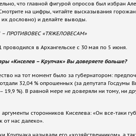
льно, что главной фигурой опросов был избран Ал
Смотрите на цифры, читайте высказывания горожан
их дословно) и делайте выводы.
 – ПРОТИВОВЕС «ТЯЖЕЛОВЕСАМ»
 проводился в Архангельске с 30 мая по 5 июня.
ары «Киселев – Крупчак» Вы доверяете больше?
ство на тот момент было за губернатором: предпо
отдали 32,04 % опрошенных (за депутата Госдумы 
– 19,9 %). В равной мере не доверяли ни тому, ни д
аргументы сторонников Киселева: «Он все-таки гу
к от нас далеко».
и Крупчака называли его «хозяйственником», а та