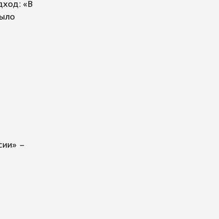
дход: «В
было
сии» –