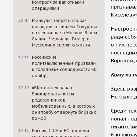
контроля за валютными
признавал
операциями
Киселеву»
20:47
Минкульт запретил показ
последнего фильма Сокурова
Настроенн
на фестивале в Москве. В нем
ради себя
Сталин, Черчилль, Гитлер и
о них не 
Муссолини спорят о жизни
последних
17:10
Российские
Впрочем, 
политзаключенные призвали
к голодовке солидарности 30
Кому из п
октября
17:12
«ВКонтакте» начал
Здесь раз
блокировать посты
Не было д
родственников
мобилизованных, в которых
Среди тех
они требуют вернуть близких
попал под
домой
гигантск
14:11
Россия, США и ЕС провели
6-ю школу
секретные переговоры за