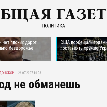
ПОЛИТИКА
и нет плохих дорог –
США пообещали годам
лько бездорожье
поставлять оружие Укр
ДОНСКОЙ
26.07.2007 16:08
од не обманешь