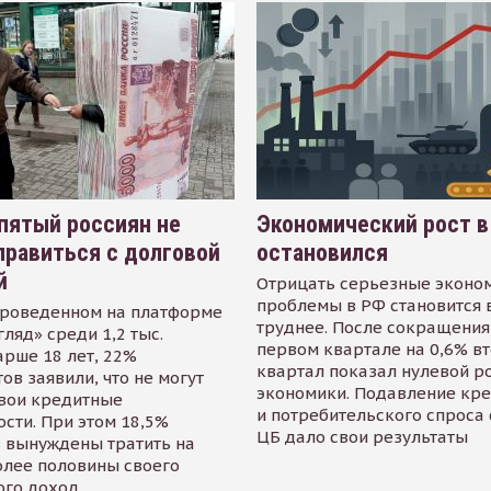
пятый россиян не
Экономический рост в
равиться с долговой
остановился
й
Отрицать серьезные эконо
проблемы в РФ становится 
проведенном на платформе
труднее. После сокращения
гляд» среди 1,2 тыс.
первом квартале на 0,6% в
арше 18 лет, 22%
квартал показал нулевой р
ов заявили, что не могут
экономики. Подавление кр
свои кредитные
и потребительского спроса
сти. При этом 18,5%
ЦБ дало свои результаты
 вынуждены тратить на
олее половины своего
ого доход