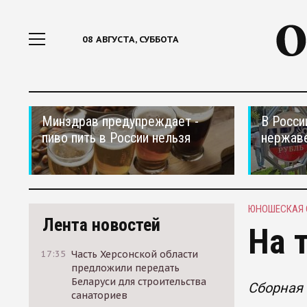
08 АВГУСТА, СУББОТА
Минздрав предупреждает -
В Росси
пиво пить в России нельзя
нержав
ЮНОШЕСКАЯ 
Лента новостей
На 
17:35
Часть Херсонской области
предложили передать
Беларуси для строительства
Сборная
санаториев