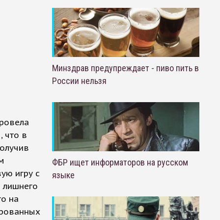
Минздрав предупреждает - пиво пить в
России нельзя
провела
 что в
получив
м
ФБР ищет информаторов на русском
ую игру с
языке
и лишнего
то на
ированных