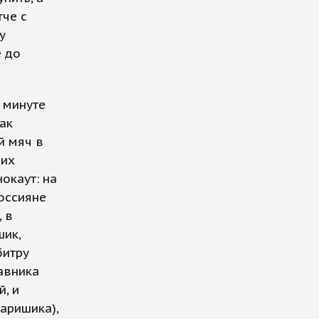
тче с
у
е до
й минуте
ак
й мяч в
ших
окаут: на
россияне
 в
шик,
битру
тавника
, и
Каришика),