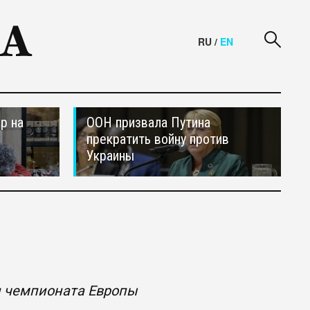
RU
/
EN
р на
ООН призвала Путина
прекратить войну против
Украины
л чемпионата Европы