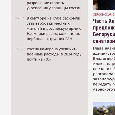
разрешение строить
укрепления у границы России
ХЕРСОНСКАЯ О
12:53
В сентябре на Кубе раскрыли
Часть Хе
сеть вербовки местных
предлож
жителей в российскую армию.
Беларуси
Наемники рассказали, что их
вербовал сотрудник РАН
санатор
Глава назн
22:20
Россия намерена увеличить
администр
военные расходы в 2024 году
Владимир С
почти на 70%
Александр
поездки в 
разговора 
заявил жур
передать М
Азовского 