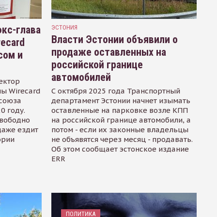
кс-глава
ЭСТОНИЯ
Власти Эстонии объявили о
recard
продаже оставленных на
сом и
российской границе
автомобилей
ектор
ы Wirecard
С октября 2025 года Транспортный
осоюза
департамент Эстонии начнет изымать
0 году.
оставленные на парковке возле КПП
свободно
на российской границе автомобили, а
даже ездит
потом - если их законные владельцы
ории
не объявятся через месяц - продавать.
Об этом сообщает эстонское издание
ERR
ПОЛИТИКА