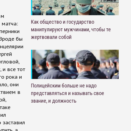
ым
Как общество и государство
 матча:
манипулируют мужчинами, чтобы те
оперники
жертвовали собой
 Вроде бы
анцелярии
ергей
угловой,
 и все тот
го рока и
ло, они
Полицейским больше не надо
ствием в
представляться и называть свое
ой,
звание, и должность
таке
чил
о заставил
пить, а