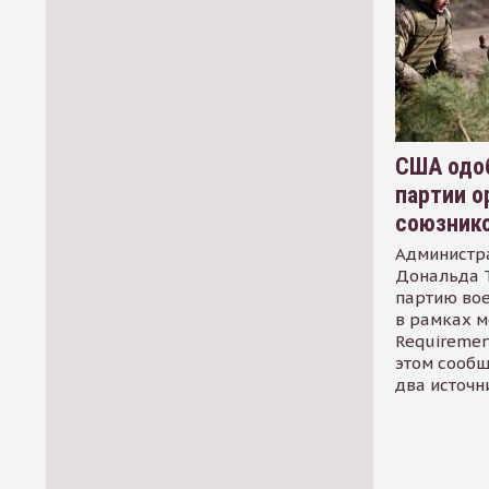
США одоб
партии о
союзник
Администр
Дональда 
партию во
в рамках м
Requirement
этом сообщ
два источн