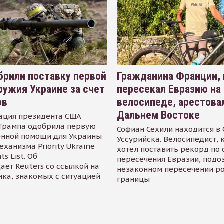
рили поставку первой
Гражданина Франции,
ружия Украине за счет
пересекал Евразию на
ов
велосипеде, арестова
Дальнем Востоке
ация президента США
Трампа одобрила первую
Софиан Сехили находится в
енной помощи для Украины
Уссурийска. Велосипедист,
еханизма Priority Ukraine
хотел поставить рекорд по 
s List. Об
пересечения Евразии, подо
ает Reuters со ссылкой на
незаконном пересечении р
ика, знакомых с ситуацией
границы