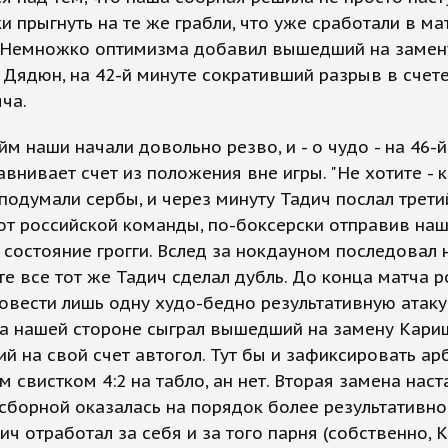
и прыгнуть на те же грабли, что уже сработали в ма
 Немножко оптимизма добавил вышедший на замен
Дядюн, на 42-й минуте сокративший разрыв в счет
ча.
йм наши начали довольно резво, и - о чудо - на 46-
внивает счет из положения вне игры. "Не хотите - к
- подумали сербы, и через минуту Тадич послал трети
от российской команды, по-боксерски отправив на
 состояние грогги. Вслед за нокдауном последовал н
те все тот же Тадич сделал дубль. До конца матча 
овести лишь одну худо-бедно результативную атаку,
а нашей стороне сыграл вышедший на замену Кари
й на свой счет автогол. Тут бы и зафиксировать ар
 свистком 4:2 на табло, ан нет. Вторая замена нас
сборной оказалась на порядок более результативной
ч отработал за себя и за того парня (собственно, 