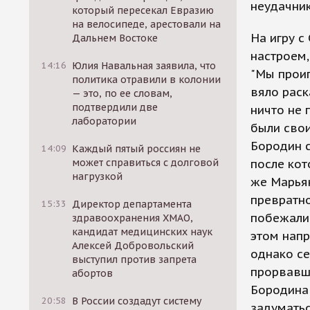
неудачник
который пересекал Евразию
на велосипеде, арестовали на
На игру с
Дальнем Востоке
настроем,
14:16
Юлия Навальная заявила, что
"Мы проиг
политика отравили в колонии
вяло раск
— это, по ее словам,
подтвердили две
ничто не 
лаборатории
были свои
Бородин с
14:09
Каждый пятый россиян не
может справиться с долговой
после кот
нагрузкой
же Марьян
превратно
15:33
Директор департамента
побежали
здравоохранения ХМАО,
кандидат медицинских наук
этом нап
Алексей Добровольский
однако се
выступил против запрета
прорвавши
абортов
Бородина 
20:58
В России создадут систему
задуматьс