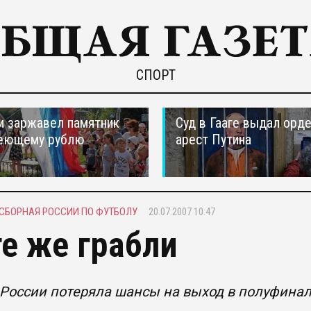
СПОРТ
и заржавел памятник
Суд в Гааге выдал орде
еющему рублю
арест Путина
СБОРНАЯ РОССИИ ПО ФУТБОЛУ
20.07.2007 10:47
те же грабли
 России потеряла шансы на выход в полуфина