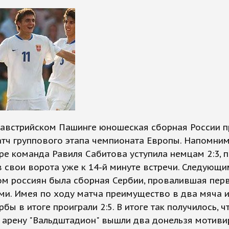
в австрийском Пашинге юношеская сборная России 
тч группового этапа чемпионата Европы. Напомним,
ре команда Равиля Сабитова уступила немцам 2:3, 
в свои ворота уже к 14-й минуте встречи. Следующи
м россиян была сборная Сербии, провалившая перв
и. Имея по ходу матча преимущество в два мяча 
рбы в итоге проиграли 2:5. В итоге так получилось, ч
 арену "Вальдштадион" вышли два донельзя мотив