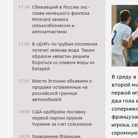
17:26
Сбежавший в Россию экс-
глава немецкого финтеха
Wirecard занялся
сельхозбизнесом и
автозапчастями
17:16
В «ДНР» по трубам отопления
потечет зеленая вода. Таким
образом «власти» решили
бороться со сливом воды из
батарей
В среду 
17:13
Власти Эстонии объявили о
второй ма
продаже оставленных на
первой иг
российской границе
автомобилей
два гола 
сопернико
14:30
США одобрили поставку
французам
первой партии оружия
Украине за счет союзников
игрока, се
скромную
14:24
Гражданина Франции,