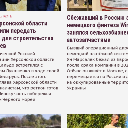
БЛАСТЬ
Сбежавший в Россию э
рсонской области
немецкого финтеха Wi
или передать
занялся сельхозбизне
 для строительства
автозапчастями
иев
Бывший операционный дир
аченной Россией
немецкой платёжной систем
ации Херсонской области
Ян Марсалек бежал из Евр
альдо встретился с
после краха компании в 202
ом Лукашенко в ходе своей
Сейчас он живёт в Москве, 
Беларусь. После этого
перемещается по России и 
глава Херсонской области
на оккупированные террит
налистам, что регион готов
Украины
инску часть побережья
и Черного морей