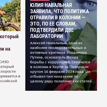
ЮЛИЯ НАВАЛЬНАЯ
ЗАЯВИЛА, ЧТО ПОЛИТИКА
ОТРАВИЛИ В КОЛОНИИ —
ЭТО, ПО ЕЕ СЛОВАМ,
ПОДТВЕРДИЛИ ДВЕ
ЛАБОРАТОРИИ
 который
Алексей Навальный, один из
наиболее последовательных и
ли на
активных критиков Владимира
Путина, основатель Фонда
 СИЗО
борьбы с коррупцией, скончался
 который
в колонии в Харпе за Полярным
скорости
кругом 16 февраля 2024 года. Он
зревается в
отбывал там наказание по
оссийской
целому ряду политических статей