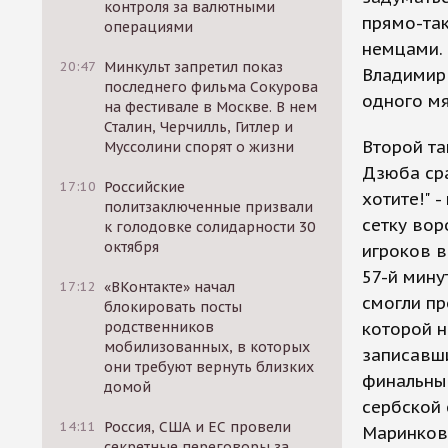
контроля за валютными
прямо-так
операциями
немцами.
20:47
Минкульт запретил показ
Владимир 
последнего фильма Сокурова
одного мя
на фестивале в Москве. В нем
Сталин, Черчилль, Гитлер и
Второй та
Муссолини спорят о жизни
Дзюба сра
17:10
Российские
хотите!" 
политзаключенные призвали
сетку вор
к голодовке солидарности 30
октября
игроков в
57-й мину
17:12
«ВКонтакте» начал
смогли пр
блокировать посты
родственников
которой н
мобилизованных, в которых
записавши
они требуют вернуть близких
финальным
домой
сербской 
14:11
Россия, США и ЕС провели
Маринкови
секретные переговоры за