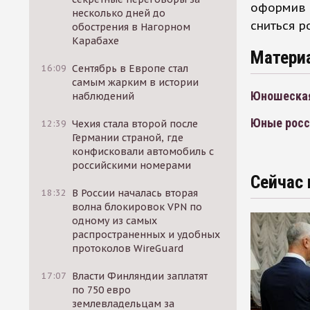
оформив в
несколько дней до
сниться р
обострения в Нагорном
Карабахе
Матери
16:09
Сентябрь в Европе стал
самым жарким в истории
Юношеская
наблюдений
Юные росс
12:39
Чехия стала второй после
Германии страной, где
конфисковали автомобиль с
российскими номерами
Сейчас 
18:32
В России началась вторая
волна блокировок VPN по
одному из самых
распространенных и удобных
протоколов WireGuard
17:07
Власти Финляндии заплатят
по 750 евро
землевладельцам за