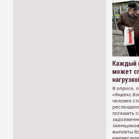
Каждый 
может сп
нагрузко
В опросе, 
«Яндекс.Вз
человек ст
респондент
погашать 
задолженно
заемщиков
выплаты б
ежемесячн