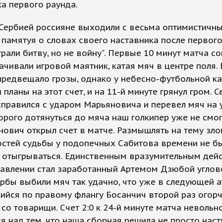
а первого раунда.
 Сербией россияне выходили с весьма оптимистичн
 памятуя о словах своего наставника после первого
рали битву, но не войну". Первые 10 минут матча с
ачивали игровой маятник, катая мяч в центре поля.
предвещало грозы, однако у небесно-футбольной к
 планы на этот счет, и на 11-й минуте грянул гром. С
правился с ударом Марьяновича и перевел мяч на 
орого дотянуться до мяча наш голкипер уже не смог,
ович открыл счет в матче. Размышлять на тему зло
стей судьбы у подопечных Сабитова времени не бы
 отыгрываться. Единственным вразумительным дей
равлении стал заработанный Артемом Дзюбой углов
рбы выбили мяч так удачно, что уже в следующей а
йся по правому флангу Босанчич второй раз огор
со товарищи. Счет 2:0 к 24-й минуте матча невольн
я над тем, что наша сборная решила не просто насту