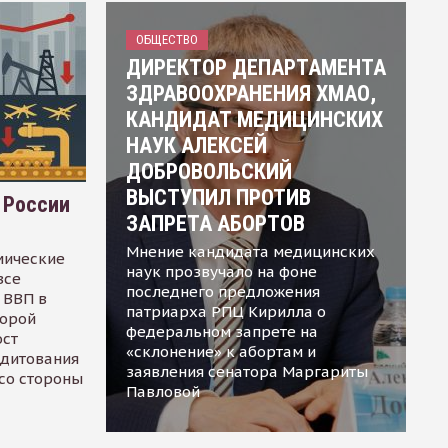
ОБЩЕСТВО
ДИРЕКТОР ДЕПАРТАМЕНТА
ЗДРАВООХРАНЕНИЯ ХМАО,
КАНДИДАТ МЕДИЦИНСКИХ
НАУК АЛЕКСЕЙ
ДОБРОВОЛЬСКИЙ
ВЫСТУПИЛ ПРОТИВ
 России
ЗАПРЕТА АБОРТОВ
Мнение кандидата медицинских
мические
наук прозвучало на фоне
все
последнего предложения
 ВВП в
патриарха РПЦ Кирилла о
торой
федеральном запрете на
ост
«склонение» к абортам и
едитования
заявления сенатора Маргариты
 со стороны
Павловой