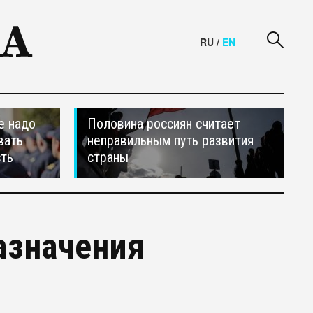
RU
/
EN
е надо
Половина россиян считает
вать
неправильным путь развития
сть
страны
азначения