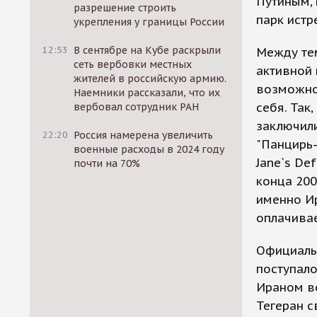
Путиным, 
разрешение строить
парк истр
укрепления у границы России
12:53
В сентябре на Кубе раскрыли
Между тем
сеть вербовки местных
активной 
жителей в российскую армию.
возможно,
Наемники рассказали, что их
себя. Так
вербовал сотрудник РАН
заключили
22:20
Россия намерена увеличить
"Панцирь-
военные расходы в 2024 году
Jane`s De
почти на 70%
конца 200
именно Ир
оплачивае
Официаль
поступало
Ираном во
Тегеран с