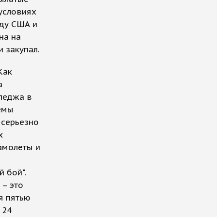
 условиях
ду США и
на на
 закупал.
Как
а
леджа в
емы
 серьезно
х
самолеты и
 бой".
 – это
я пятью
 24