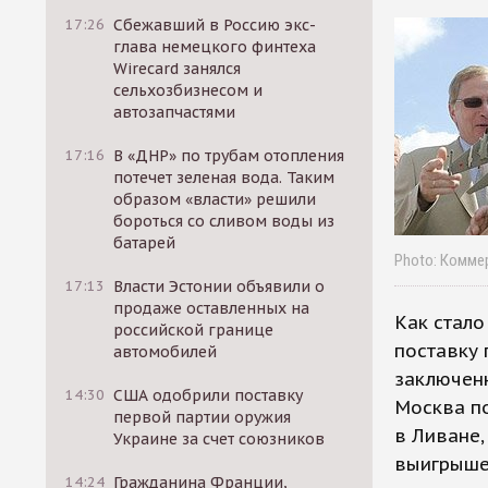
17:26
Сбежавший в Россию экс-
глава немецкого финтеха
Wirecard занялся
сельхозбизнесом и
автозапчастями
17:16
В «ДНР» по трубам отопления
потечет зеленая вода. Таким
образом «власти» решили
бороться со сливом воды из
батарей
Photo: Комме
17:13
Власти Эстонии объявили о
продаже оставленных на
Как стало
российской границе
поставку 
автомобилей
заключенн
14:30
США одобрили поставку
Москва п
первой партии оружия
в Ливане,
Украине за счет союзников
выигрыше 
14:24
Гражданина Франции,