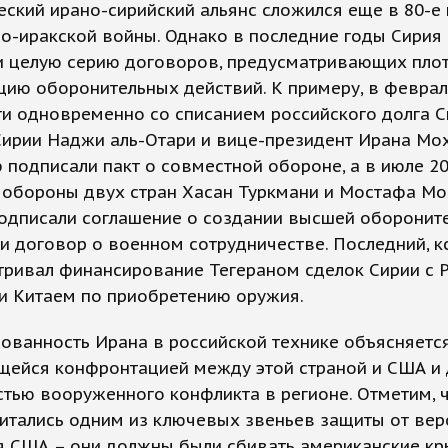
еский ирано-сирийский альянс сложился еще в 80-е 
о-иракской войны. Однако в последние годы Сирия
и целую серию договоров, предусматривающих пло
ию оборонительных действий. К примеру, в феврал
ти одновременно со списанием российского долга С
Сирии Наджи аль-Отари и вице-президент Ирана М
 подписали пакт о совместной обороне, а в июле 20
 обороны двух стран Хасан Туркмани и Мостафа М
одписали соглашение о создании высшей оборонит
и договор о военном сотрудничестве. Последний, кс
ривал финансирование Тегераном сделок Сирии с Р
и Китаем по приобретению оружия.
ованность Ирана в российской технике объясняетс
щейся конфронтацией между этой страной и США и
тью вооруженного конфликта в регионе. Отметим, 
итались одним из ключевых звеньев защиты от вер
я США – они должны были сбивать американские к