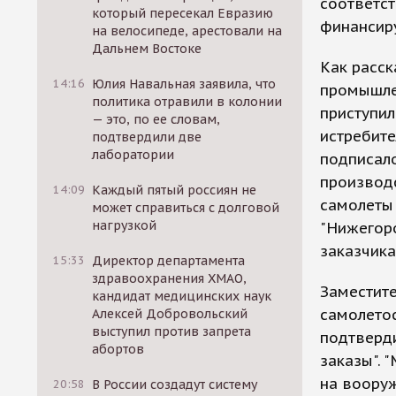
соответст
который пересекал Евразию
финансир
на велосипеде, арестовали на
Дальнем Востоке
Как расск
14:16
Юлия Навальная заявила, что
промышле
политика отравили в колонии
приступил
— это, по ее словам,
истребите
подтвердили две
лаборатории
подписало
производс
14:09
Каждый пятый россиян не
самолеты
может справиться с долговой
нагрузкой
"Нижегоро
заказчика
15:33
Директор департамента
здравоохранения ХМАО,
Заместите
кандидат медицинских наук
самолето
Алексей Добровольский
выступил против запрета
подтверди
абортов
заказы". 
на вооруж
20:58
В России создадут систему