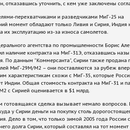
, отказавшись уточнить, с кем уже заключены согл
елями-перехватчиками и разведчиками МиГ-25 на
ий момент обладают только Ливия и Сирия, Индия
а их эксплуатацию из-за износа самолетов.
дерального агентства по промышленности Борис Ал
л наличие контракта на МиГ-31Э, отказавшись назы
я. По данным "Коммерсанта", Сирии также продана 
лей МиГ-29М/М2 – они поставляются за рубеж впер
им характеристикам схожи с МиГ-35, которые Росси
т Индии. Общая стоимость контракта на МиГ-31 и п
2 с Сирией оценивается в $1 млрд.
м готовящаяся сделка вызывает немало вопросов.
ткуда у Сирии деньги на покупку столь дорогостояще
я. Дело в том, что только зимой 2005 года России 
его долга Сирии, который составлял на тот момент 