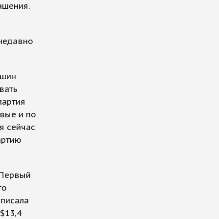
ашения.
 недавно
ешин
вать
партия
вые и по
я сейчас
артию
 Первый
го
списала
$13,4