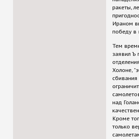
ракеты, л
пригодно
Ираном вы
победу в 
Тем време
заявил Ъ 
отделения
Холоне, "
сбивания 
ограничит
самолетов
над Голан
качествен
Кроме тог
только ве
самолетам