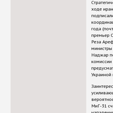
Стратегич
ходе иран
подписал
координац
года (поч
премьер 
Реза Ареф
министры
Наджар п
комиссии 
предусмат
Украиной 
Заинтерес
усиливаю
вероятнос
МиГ-31 сч
нападени