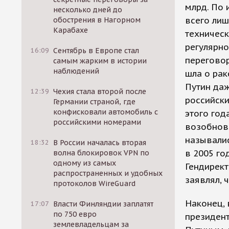
млрд. По 
несколько дней до
всего лиш
обострения в Нагорном
Карабахе
техническ
регулярно
16:09
Сентябрь в Европе стал
переговор
самым жарким в истории
наблюдений
шла о рак
Путин даж
12:39
Чехия стала второй после
российски
Германии страной, где
конфисковали автомобиль с
этого год
российскими номерами
возобнови
называлис
18:32
В России началась вторая
в 2005 го
волна блокировок VPN по
одному из самых
Гендирект
распространенных и удобных
заявлял, 
протоколов WireGuard
Наконец, 
17:07
Власти Финляндии заплатят
по 750 евро
президен
землевладельцам за