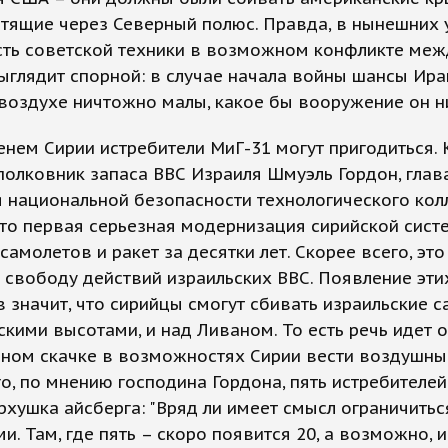
етящие через Северный полюс. Правда, в нынешних
сть советской техники в возможном конфликте меж
глядит спорной: в случае начала войны шансы Ира
воздухе ничтожно малы, какое бы вооружение он ни
нем Сирии истребители МиГ-31 могут пригодиться. 
полковник запаса ВВС Израиля Шмуэль Гордон, глав
 национальной безопасности технологического кол
это первая серьезная модернизация сирийской сист
самолетов и ракет за десятки лет. Скорее всего, это
 свободу действий израильских ВВС. Появление эти
 значит, что сирийцы смогут сбивать израильские 
скими высотами, и над Ливаном. То есть речь идет о
ном скачке в возможностях Сирии вести воздушный
о, по мнению господина Гордона, пять истребителей
рхушка айсберга: "Вряд ли имеет смысл ограничитьс
и. Там, где пять – скоро появится 20, а возможно, и