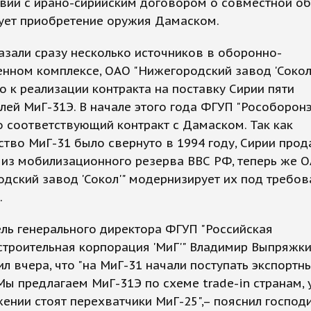
вии с ирано-сирийским договором о совместной об
ует приобретение оружия Дамаском.
азали сразу несколько источников в оборонно-
нном комплексе, ОАО "Нижегородский завод 'Сокол
о к реализации контракта на поставку Сирии пяти
лей МиГ-31Э. В начале этого года ФГУП "Рособорон
 соответствующий контракт с Дамаском. Так как
тво МиГ-31 было свернуто в 1994 году, Сирии про
 из мобилизационного резерва ВВС РФ, теперь же 
дский завод 'Сокол'" модернизирует их под требов
.
ль генерального директора ФГУП "Российская
строительная корпорация 'МиГ'" Владимир Выпряжк
л вчера, что "на МиГ-31 начали поступать экспортн
"Мы предлагаем МиГ-31Э по схеме trade-in странам, 
ении стоят перехватчики МиГ-25",– пояснил господ