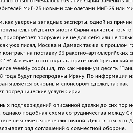
на которых отмечалось желание Сирии заменить ус
ебителей МиГ-25 новыми самолетами МиГ-29 или Ми
, как уверены западные эксперты, одной из причин
покупательной деятельности Сирии является то, что 
 приобретает вооружение не для себя или не тольк
, как уже писал, Москва и Дамаск также в прошлом г
 контракт на поставку 36 ракетно-артиллерийских 
С1Э". А в мае этого года авторитетный британский 
fence Weekly сообщил, что как минимум десять "Пан
8 года будут перепроданы Ирану. По информации и
ан является основным спонсором сделки, так как
т посреднические услуги Сирии.
ных подтверждений описанной сделки до сих пор н
, однако подобная схема сотрудничества между Си
все не является нереалистичной. Дело в том, что 
вязывает ряд соглашений о совместной обороне.