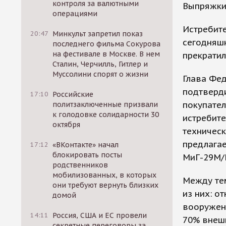
контроля за валютными
Выпряжкин
операциями
Истребит
20:47
Минкульт запретил показ
сегодняшн
последнего фильма Сокурова
на фестивале в Москве. В нем
прекратил
Сталин, Черчилль, Гитлер и
Муссолини спорят о жизни
Глава Фе
подтверди
17:10
Российские
покупател
политзаключенные призвали
к голодовке солидарности 30
истребите
октября
техническ
предлагае
17:12
«ВКонтакте» начал
блокировать посты
МиГ-29М/М
родственников
мобилизованных, в которых
Между те
они требуют вернуть близких
из них: о
домой
вооружени
14:11
Россия, США и ЕС провели
70% внешн
секретные переговоры за