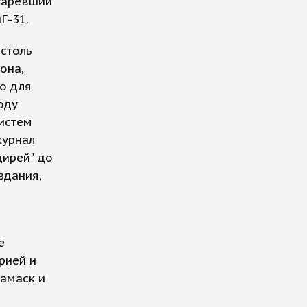
таревший
Г-31.
 столь
она,
о для
оду
систем
журнал
цирей" до
здания,
е
рией и
Дамаск и