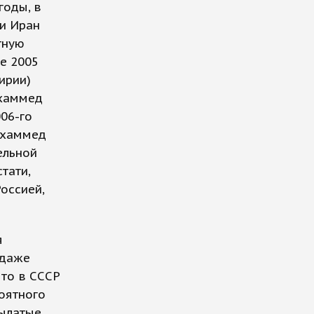
годы, в
 и Иран
тную
е 2005
ирии)
охаммед
06-го
охаммед
ельной
тати,
оссией,
я
 даже
что в СССР
оятного
рылатые