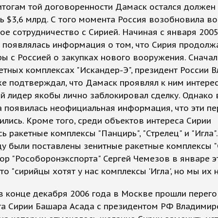
итогам той договоренности Дамаск остался должен
ь $3,6 млрд. С того момента Россия возобновила в
ое сотрудничество с Сирией. Начиная с января 2005
 появлялась информация о том, что Сирия продолж
ы с Россией о закупках нового вооружения. Сначал
етных комплексах "Искандер-Э", президент России 
е подтверждал, что Дамаск проявлял к ним интерес
й лидер якобы лично заблокировал сделку. Однако 
а появилась неофициальная информация, что эти п
лись. Кроме того, среди объектов интереса Сирии
ь ракетные комплексы "Панцирь", "Стрелец" и "Игла"
ду были поставлены зенитные ракетные комплексы "
ор "Рособоронэкспорта" Сергей Чемезов в январе э
что "сирийцы хотят у нас комплексы 'Игла', но мы их 
в конце декабря 2006 года в Москве прошли перег
та Сирии Башара Асада c президентом РФ Владими