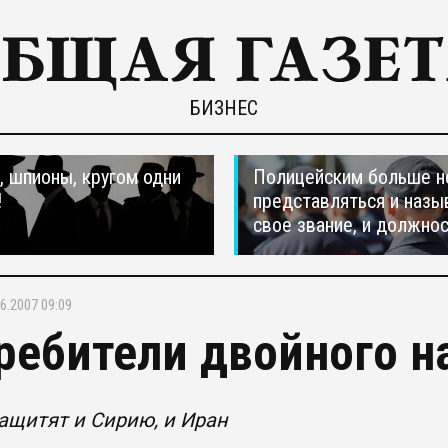
БИЗНЕС
 шпионы, кругом одни
Полицейским больше н
!
представляться и назы
свое звание, и должно
6.2007 09:09
ребители двойного н
ащитят и Сирию, и Иран