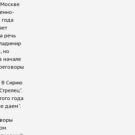
 Москве
оенно-
 года
ает
а речь
Владимир
, но
в начале
ереговоры
. В Сирию
Стрелец".
того года
не даем".
оворы
ром