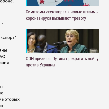
ороне,
Симптомы «кентавра» и новые штаммы
коронавируса вызывают тревогу
'"
экспорт"
даны
ОАО
ООН призвала Путина прекратить войну
ания
против Украины
ин
ые
у которых
ин