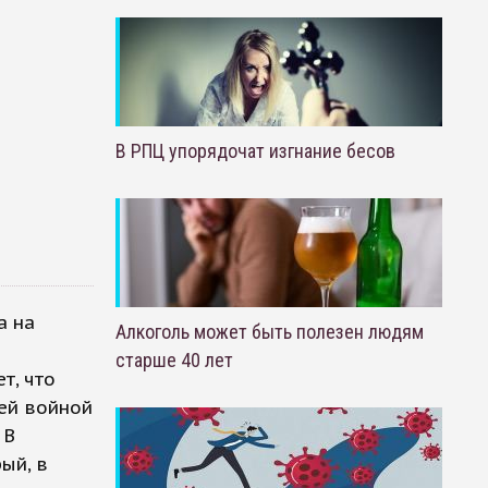
В РПЦ упорядочат изгнание бесов
а на
Алкоголь может быть полезен людям
старше 40 лет
т, что
ей войной
 В
ый, в