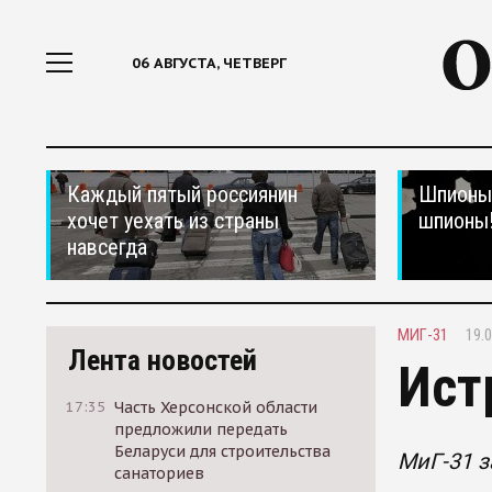
06 АВГУСТА, ЧЕТВЕРГ
Каждый пятый россиянин
Шпионы,
хочет уехать из страны
шпионы
навсегда
МИГ-31
19.0
Лента новостей
Ист
17:35
Часть Херсонской области
предложили передать
Беларуси для строительства
МиГ-31 з
санаториев