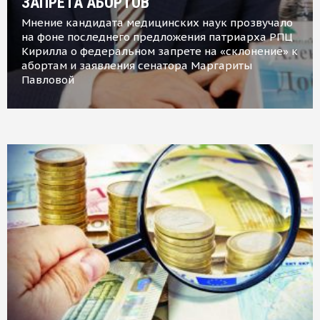
ЗАПРЕТА АБОРТОВ
Мнение кандидата медицинских наук прозвучало
на фоне последнего предложения патриарха РПЦ
Кирилла о федеральном запрете на «склонение» к
абортам и заявления сенатора Маргариты
Павловой