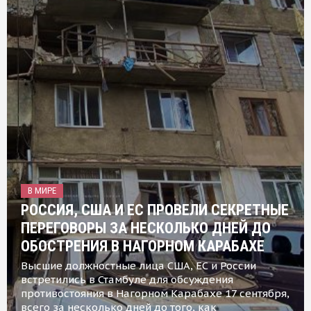
В МИРЕ
РОССИЯ, США И ЕС ПРОВЕЛИ СЕКРЕТНЫЕ
ПЕРЕГОВОРЫ ЗА НЕСКОЛЬКО ДНЕЙ ДО
ОБОСТРЕНИЯ В НАГОРНОМ КАРАБАХЕ
Высшие должностные лица США, ЕС и России
встретились в Стамбуле для обсуждения
противостояния в Нагорном Карабахе 17 сентября,
всего за несколько дней до того, как