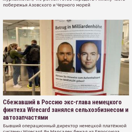
побережья Азовского и Черного морей
Сбежавший в Россию экс-глава немецкого
финтеха Wirecard занялся сельхозбизнесом и
автозапчастями
Бывший операционный директор немецкой платёжной
системы Wirecard Ян Марсалек бежал из Евросоюза