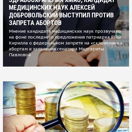
МЕДИЦИНСКИХ НАУК АЛЕКСЕЙ
ДОБРОВОЛЬСКИЙ ВЫСТУПИЛ ПРОТИВ
ЗАПРЕТА АБОРТОВ
Мнение кандидата медицинских наук прозвучало
на фоне последнего предложения патриарха РПЦ
Кирилла о федеральном запрете на «склонение» к
абортам и заявления сенатора Маргариты
Павловой