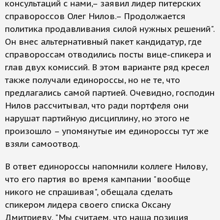
консультаций с нами,– заявил лидер питерских
справороссов Олег Нилов.– Продолжается
политика продавливания силой нужных решений".
Он внес альтернативный пакет кандидатур, где
справороссам отводились посты вице-спикера и
глав двух комиссий. В этом варианте ряд кресел
также получали единороссы, но не те, что
предлагались самой партией. Очевидно, господин
Нилов рассчитывал, что ради портфеля они
нарушат партийную дисциплину, но этого не
произошло – упомянутые им единороссы тут же
взяли самоотвод.
В ответ единороссы напомнили коллеге Нилову,
что его партия во время кампании "вообще
никого не спрашивая", обещала сделать
спикером лидера своего списка Оксану
Дмитриеву. "Мы считаем, что наша позиция