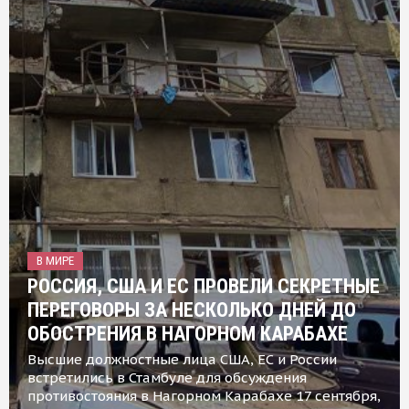
В МИРЕ
РОССИЯ, США И ЕС ПРОВЕЛИ СЕКРЕТНЫЕ
ПЕРЕГОВОРЫ ЗА НЕСКОЛЬКО ДНЕЙ ДО
ОБОСТРЕНИЯ В НАГОРНОМ КАРАБАХЕ
Высшие должностные лица США, ЕС и России
встретились в Стамбуле для обсуждения
противостояния в Нагорном Карабахе 17 сентября,