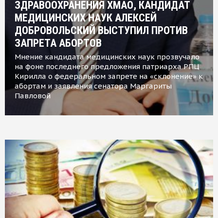
ЗДРАВООХРАНЕНИЯ ХМАО, КАНДИДАТ
МЕДИЦИНСКИХ НАУК АЛЕКСЕЙ
ДОБРОВОЛЬСКИЙ ВЫСТУПИЛ ПРОТИВ
ЗАПРЕТА АБОРТОВ
Мнение кандидата медицинских наук прозвучало
на фоне последнего предложения патриарха РПЦ
Кирилла о федеральном запрете на «склонение» к
абортам и заявления сенатора Маргариты
Павловой