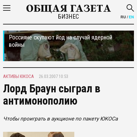
БИЗНЕС
RU
/
EN
Россияне скупают йод на случай ядерной
войны
АКТИВЫ ЮКОСА
26.03.2007 10:53
Лорд Браун сыграл в
антимонополию
Чтобы проиграть в аукционе по пакету ЮКОСа