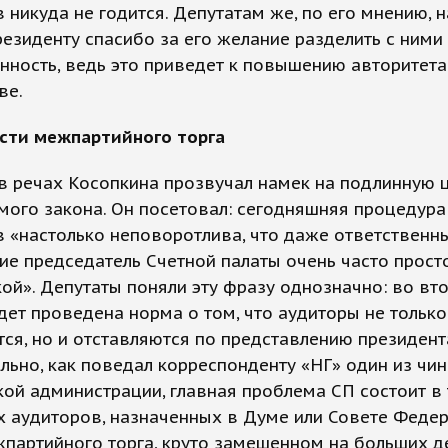
 никуда не годится. Депутатам же, по его мнению, 
резиденту спасибо за его желание разделить с ними
нность, ведь это приведет к повышению авторитета
ве.
сти межпартийного торга
в речах Косопкина прозвучал намек на подлинную 
ого закона. Он посетовал: сегодняшняя процедура
 «настолько неповоротлива, что даже ответственны
е председатель Счетной палаты очень часто прост
кой». Депутаты поняли эту фразу однозначно: во вт
дет проведена норма о том, что аудиторы не только
ся, но и отставляются по представлению президент
льно, как поведал корреспонденту «НГ» один из чи
ой администрации, главная проблема СП состоит в 
х аудиторов, назначенных в Думе или Совете Феде
партийного торга, круто замешенном на больших де