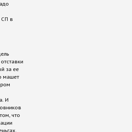
надо
 СП в
цель
 отставки
й за ее
о машет
ором
а. И
новников
том, что
рации
ньгах,