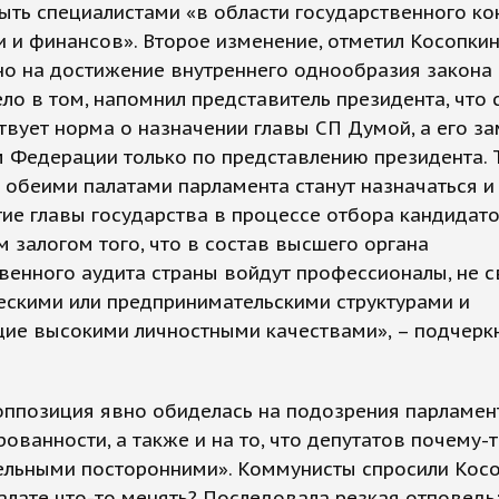
ть специалистами «в области государственного ко
 и финансов». Второе изменение, отметил Косопкин
о на достижение внутреннего однообразия закона 
ело в том, напомнил представитель президента, что 
твует норма о назначении главы СП Думой, а его з
 Федерации только по представлению президента. 
 обеими палатами парламента станут назначаться и
тие главы государства в процессе отбора кандидат
 залогом того, что в состав высшего органа
венного аудита страны войдут профессионалы, не 
ескими или предпринимательскими структурами и
ие высокими личностными качествами», – подчерк
оппозиция явно обиделась на подозрения парламен
ованности, а также и на то, что депутатов почему-
ельными посторонними». Коммунисты спросили Косо
алате что-то менять? Последовала резкая отповедь: