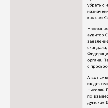
убрать с 
назначени
как сам С
Напомним:
аудитор С
заявление
скандала,
Федераци
органа, П
с просьбо
А вот см
их деятел
Николай 
по взаимо
думское б