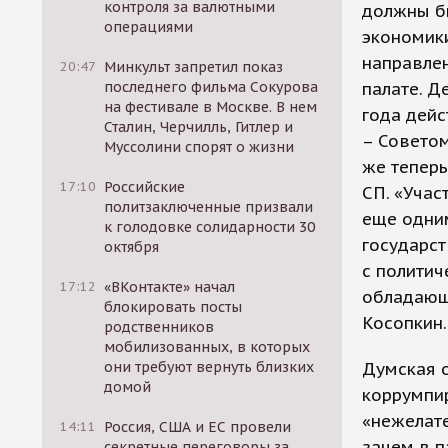
контроля за валютными
должны бы
операциями
экономики
направлен
20:47
Минкульт запретил показ
последнего фильма Сокурова
палате. Д
на фестивале в Москве. В нем
года дейс
Сталин, Черчилль, Гитлер и
– Советом
Муссолини спорят о жизни
же теперь
17:10
Российские
СП. «Учас
политзаключенные призвали
еще одним
к голодовке солидарности 30
государст
октября
с политич
17:12
«ВКонтакте» начал
обладающ
блокировать посты
Косопкин.
родственников
мобилизованных, в которых
они требуют вернуть близких
Думская 
домой
коррумпир
«нежелат
14:11
Россия, США и ЕС провели
зачем в п
секретные переговоры за