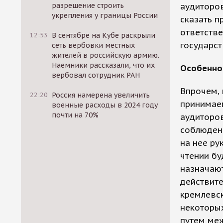
разрешение строить
аудиторов
укрепления у границы России
сказать п
ответстве
12:53
В сентябре на Кубе раскрыли
государст
сеть вербовки местных
жителей в российскую армию.
Наемники рассказали, что их
Особенно
вербовал сотрудник РАН
Впрочем, 
22:20
Россия намерена увеличить
принимаем
военные расходы в 2024 году
почти на 70%
аудиторов
соблюдени
на нее ру
чтении бу
назначают
действите
кремлевск
некоторы
путем меж