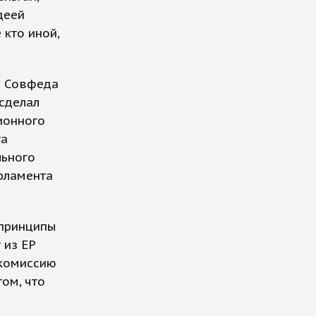
деей
 кто иной,
ц Совфеда
 сделал
ионного
та
льного
арламента
 принципы
 из ЕР
 комиссию
ом, что