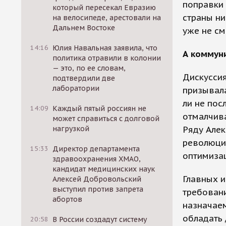
поправки 
который пересекал Евразию
страны ни
на велосипеде, арестовали на
Дальнем Востоке
уже не см
14:16
Юлия Навальная заявила, что
А коммун
политика отравили в колонии
— это, по ее словам,
Дискуссия
подтвердили две
лаборатории
призывала
ли не пос
14:09
Каждый пятый россиян не
отмалчив
может справиться с долговой
нагрузкой
Ряду Алек
революцио
15:33
Директор департамента
оптимиза
здравоохранения ХМАО,
кандидат медицинских наук
Главных и
Алексей Добровольский
выступил против запрета
требовани
абортов
назначае
обладать 
20:58
В России создадут систему