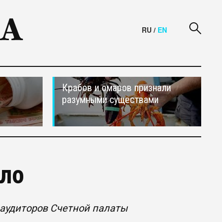
RU
/
EN
Крабов и омаров признали
разумными существами
ыло
 aудиторов Счетной палаты