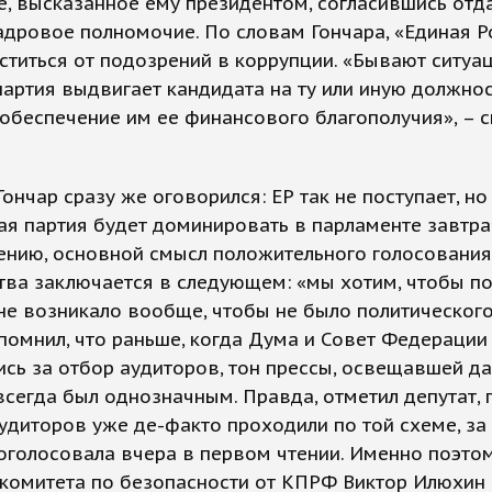
, высказанное ему президентом, согласившись отд
дровое полномочие. По словам Гончара, «Единая Р
ститься от подозрений в коррупции. «Бывают ситуац
партия выдвигает кандидата на ту или иную должнос
обеспечение им ее финансового благополучия», – с
Гончар сразу же оговорился: ЕР так не поступает, но
кая партия будет доминировать в парламенте завтра»
ению, основной смысл положительного голосования
тва заключается в следующем: «мы хотим, чтобы п
не возникало вообще, чтобы не было политического
помнил, что раньше, когда Дума и Совет Федерации
сь за отбор аудиторов, тон прессы, освещавшей д
всегда был однозначным. Правда, отметил депутат,
диторов уже де-факто проходили по той схеме, за
оголосовала вчера в первом чтении. Именно поэто
 комитета по безопасности от КПРФ Виктор Илюхин