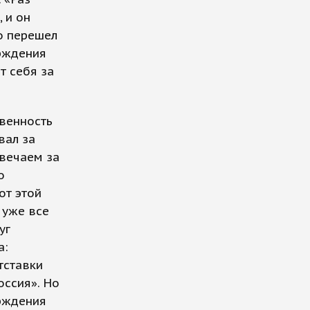
 и он
о перешел
ерждения
т себя за
твенность
вал за
твечаем за
о
от этой
 уже все
уг
а:
тставки
оссия». Но
ерждения