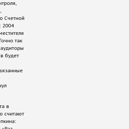
нтроля,
,
о Счетной
с 2004
аместителя
Точно так
 аудиторы
ов будет
связанные
нул
та в
то считают
пкина:
 «Раз