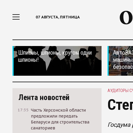
07 АВГУСТА, ПЯТНИЦА
Шпионы, шпионы, кругом одни
АвтоВАЗ
шпионы!
машины
безопас
АУДИТОРЫ С
Лента новостей
Сте
17:35
Часть Херсонской области
предложили передать
Беларуси для строительства
Госдума 
санаториев