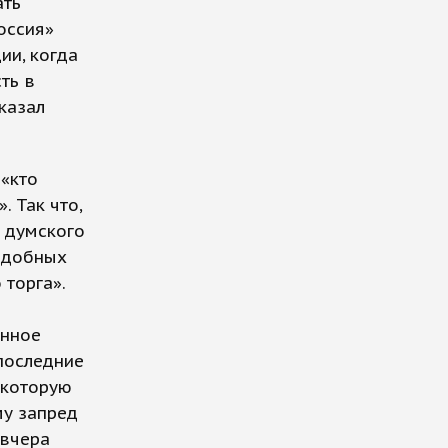
ать
оссия»
ии, когда
ть в
казал
 «кто
. Так что,
 думского
одобных
 торга».
анное
 последние
 которую
му запред
 вчера