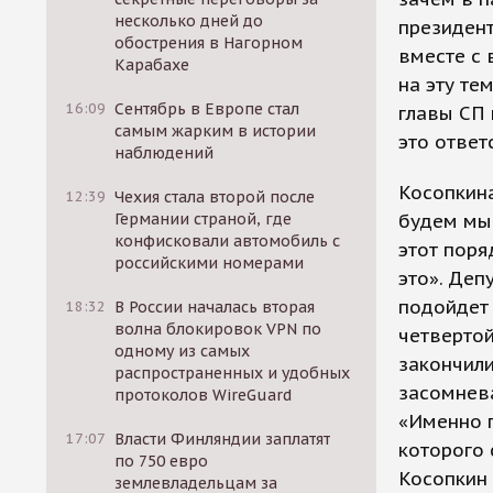
несколько дней до
президент
обострения в Нагорном
вместе с 
Карабахе
на эту те
16:09
Сентябрь в Европе стал
главы СП 
самым жарким в истории
это ответ
наблюдений
Косопкина
12:39
Чехия стала второй после
Германии страной, где
будем мы 
конфисковали автомобиль с
этот поря
российскими номерами
это». Деп
подойдет 
18:32
В России началась вторая
волна блокировок VPN по
четвертой
одному из самых
закончили
распространенных и удобных
засомнев
протоколов WireGuard
«Именно п
17:07
Власти Финляндии заплатят
которого 
по 750 евро
Косопкин 
землевладельцам за