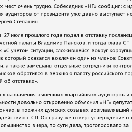
их мест очень трудно. Собеседник «НГ» сообщил: с и
я аудиторов от президента уже давно выступает не
ергей Степашин.
 27 июля прошлого года подал в отставку послане
четной палаты Владимир Пансков, и тогда глава СП
: «С учетом ситуации, сложившейся вокруг коррупц
 в который оказался вовлечен один из членов Сове
и, а также замешаны отдельные сотрудники контро
ансков обратился в верхнюю палату российского п
й об отставке».
ысл назначения нынешних «партийных» аудиторов и
ьности довольно откровенно объяснил «НГ» депутат
Гончар, в прежних думских созывах возглавлявший
действию с СП. Он сразу же отверг утверждение о т
ольшинство вчера, по сути дела, проголосовало за