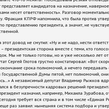
 представляет кандидатов на назначение, наверное,
вами несет ответственность». Разговор моментальн
му. Фракция КПРФ напомнила, что была против утв
по представлению президента, а значит, не чувствуе
ственной.
 этот довод не смутил: «Ну и не надо, нести ответс
– президентская сторона вместе с теми, кто голосо
док. Мы не только готовы, но и уже несколько лет о
утат Сергей Глотов грустно констатировал: «Вот скор
окончание срока полномочий, а нечего передавать 
 Государственной Думы пятой, нет полномочий, они
сь...» А независимый депутат Владимир Рыжков вдр
ался в безупречности кадровых решений президент
резидент назначил, например, Михаила Зурабова, о
сегодня требует вся страна и в том числе «Единая Р
еще раз заявил: нынешняя система подбора и утв