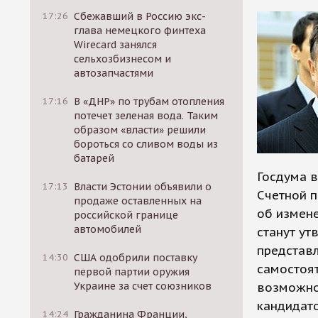
17:26
Сбежавший в Россию экс-
глава немецкого финтеха
Wirecard занялся
сельхозбизнесом и
автозапчастями
17:16
В «ДНР» по трубам отопления
потечет зеленая вода. Таким
образом «власти» решили
бороться со сливом воды из
батарей
Госдума в
17:13
Власти Эстонии объявили о
Счетной п
продаже оставленных на
об измене
российской границе
автомобилей
станут ут
представл
14:30
США одобрили поставку
самостоят
первой партии оружия
Украине за счет союзников
возможно
кандидато
14:24
Гражданина Франции,