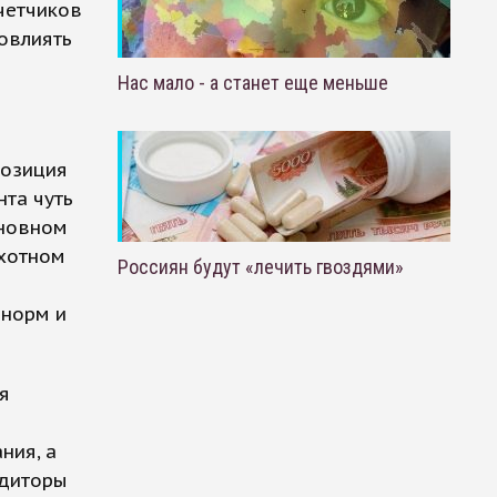
счетчиков
повлиять
Нас мало - а станет еще меньше
позиция
нта чуть
сновном
Охотном
Россиян будут «лечить гвоздями»
 норм и
я
ния, а
удиторы