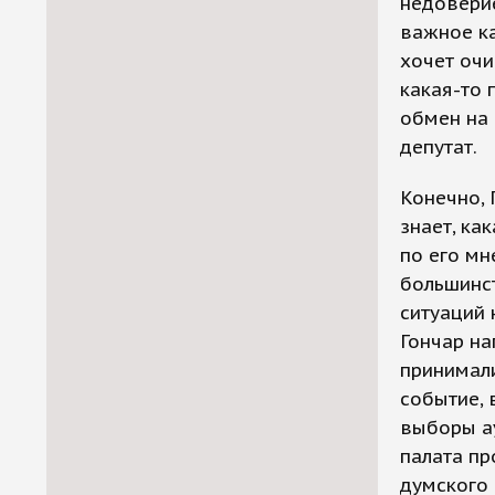
недоверие
важное ка
хочет очи
какая-то 
обмен на 
депутат.
Конечно, 
знает, ка
по его мн
большинс
ситуаций 
Гончар на
принимали
событие, 
выборы ау
палата пр
думского