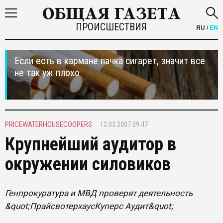
ПРОИСШЕСТВИЯ
RU
/
EN
Если есть в кармане пачка сигарет, значит все
не так уж плохо
PRICEWATERHOUSECOOPERS
12.03.2007 09:47
Крупнейший аудитор в
окружении силовиков
Генпрокуратура и МВД проверят деятельность
&quot;ПрайсвотерхаусКуперс Аудит&quot;