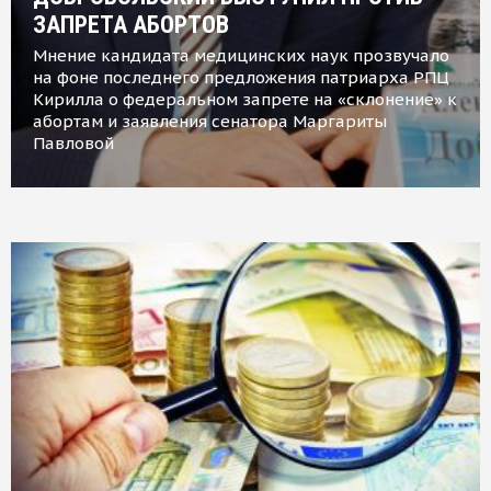
ЗАПРЕТА АБОРТОВ
Мнение кандидата медицинских наук прозвучало
на фоне последнего предложения патриарха РПЦ
Кирилла о федеральном запрете на «склонение» к
абортам и заявления сенатора Маргариты
Павловой