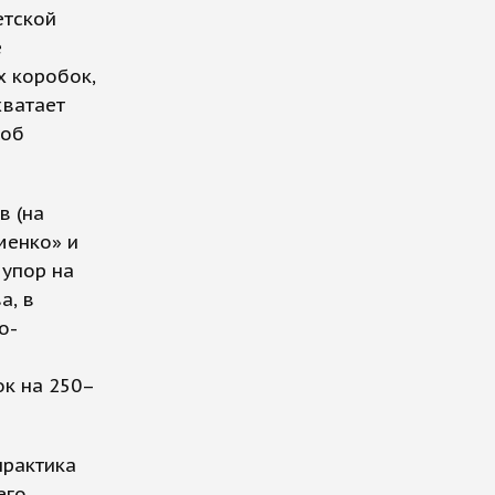
етской
е
х коробок,
хватает
 об
в (на
менко» и
 упор на
а, в
о-
ок на 250–
практика
его