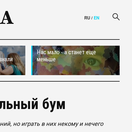
RU
/
EN
Нас мало - а станет еще
знали
меньше
ельный бум
ий, но играть в них некому и нечего