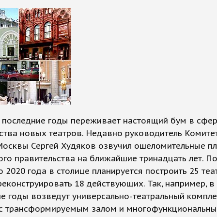
в последние годы переживает настоящий бум в сфе
ства новых театров. Недавно руководитель Комите
 Москвы Сергей Худяков озвучил ошеломительные п
го правительства на ближайшие тринадцать лет. По
о 2020 года в столице планируется построить 25 те
реконструировать 18 действующих. Так, например, в
 годы возведут универсально-театральный компле
т с трансформируемым залом и многофункциональн