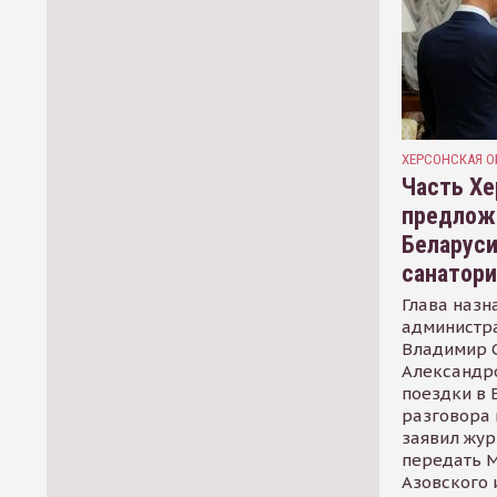
ХЕРСОНСКАЯ О
Часть Хе
предлож
Беларуси
санатор
Глава назн
администр
Владимир С
Александр
поездки в 
разговора 
заявил жур
передать М
Азовского 