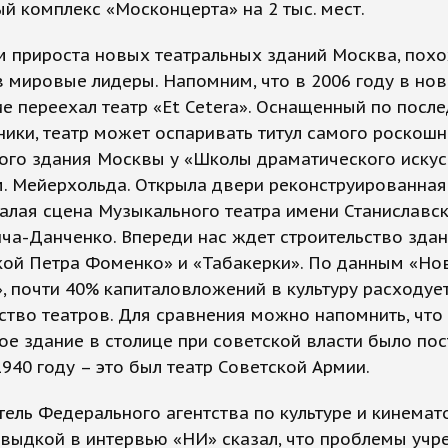
й комплекс «Москонцерта» на 2 тыс. мест.
 прироста новых театральных зданий Москва, похо
 мировые лидеры. Напомним, что в 2006 году в но
 переехал театр «Et Cetera». Оснащенный по посл
ники, театр может оспаривать титул самого роскош
ого здания Москвы у «Школы драматического искус
. Мейерхольда. Открыла двери реконструированная
лая сцена Музыкального театра имени Станиславск
а-Данченко. Впереди нас ждет строительство здан
кой Петра Фоменко» и «Табакерки». По данным «Но
, почти 40% капиталовложений в культуру расходуе
ство театров. Для сравнения можно напомнить, что
ое здание в столице при советской власти было по
1940 году – это был театр Советской Армии.
ель Федерального агентства по культуре и кинема
выдкой в интервью «НИ» сказал, что проблемы уч