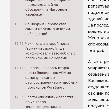
несколько дней до
репертуа
обострения в Нагорном
подсчетам
Карабахе
зданий, ч
16:09
Сентябрь в Европе стал
За послед
самым жарким в истории
коллектив
наблюдений
Женовача 
12:39
Чехия стала второй после
спонсоры,
Германии страной, где
театра).
конфисковали автомобиль с
российскими номерами
А так ст
упираются
18:32
В России началась вторая
волна блокировок VPN по
серьезные
одному из самых
Васильева
распространенных и удобных
студенчес
протоколов WireGuard
своими по
17:07
Власти Финляндии заплатят
желающих 
по 750 евро
получитьс
землевладельцам за