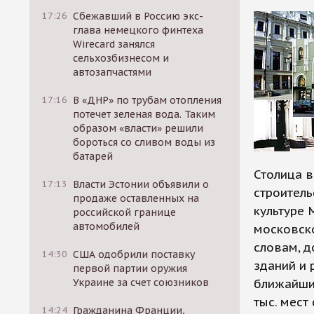
17:26
Сбежавший в Россию экс-
глава немецкого финтеха
Wirecard занялся
сельхозбизнесом и
автозапчастями
17:16
В «ДНР» по трубам отопления
потечет зеленая вода. Таким
образом «власти» решили
бороться со сливом воды из
батарей
Столица 
17:13
Власти Эстонии объявили о
строитель
продаже оставленных на
культуре
российской границе
автомобилей
московско
словам, д
14:30
США одобрили поставку
зданий и 
первой партии оружия
Украине за счет союзников
ближайшие
тыс. мес
14:24
Гражданина Франции,