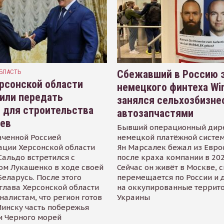
БЛАСТЬ
Сбежавший в Россию э
рсонской области
немецкого финтеха Wi
или передать
занялся сельхозбизне
 для строительства
автозапчастями
иев
Бывший операционный дир
аченной Россией
немецкой платёжной систем
ации Херсонской области
Ян Марсалек бежал из Евр
альдо встретился с
после краха компании в 202
ом Лукашенко в ходе своей
Сейчас он живёт в Москве, 
Беларусь. После этого
перемещается по России и 
глава Херсонской области
на оккупированные террит
налистам, что регион готов
Украины
инску часть побережья
и Черного морей