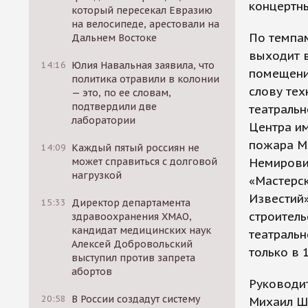
концертны
который пересекал Евразию
на велосипеде, арестовали на
По темпам
Дальнем Востоке
выходит в
14:16
Юлия Навальная заявила, что
помещение
политика отравили в колонии
слову тех
— это, по ее словам,
подтвердили две
театральн
лаборатории
Центра им
пожара Ма
14:09
Каждый пятый россиян не
может справиться с долговой
Немирович
нагрузкой
«Мастерс
Известий»
15:33
Директор департамента
строитель
здравоохранения ХМАО,
кандидат медицинских наук
театральн
Алексей Добровольский
только в 
выступил против запрета
абортов
Руководит
20:58
В России создадут систему
Михаил Ш