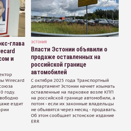
кс-глава
ЭСТОНИЯ
Власти Эстонии объявили о
recard
продаже оставленных на
сом и
российской границе
автомобилей
ектор
ы Wirecard
С октября 2025 года Транспортный
осоюза
департамент Эстонии начнет изымать
0 году.
оставленные на парковке возле КПП
свободно
на российской границе автомобили, а
даже ездит
потом - если их законные владельцы
ории
не объявятся через месяц - продавать.
Об этом сообщает эстонское издание
ERR