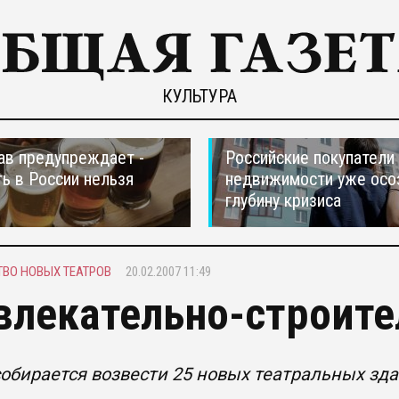
КУЛЬТУРА
в предупреждает -
Российские покупатели
ть в России нельзя
недвижимости уже осо
глубину кризиса
ВО НОВЫХ ТЕАТРОВ
20.02.2007 11:49
влекательно-строит
обирается возвести 25 новых театральных здан