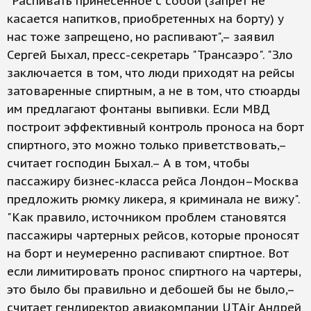
"Распивать принесенное с собой (запрет не
касается напитков, приобретенных на борту) у
нас тоже запрещено, но распивают",– заявил
Сергей Быхал, пресс-секретарь "Трансаэро". "Зло
заключается в том, что люди приходят на рейсы
затоваренные спиртным, а не в том, что стюарды
им предлагают фонтаны выпивки. Если МВД
построит эффективный контроль проноса на борт
спиртного, это можно только приветствовать,–
считает господин Быхал.– А в том, чтобы
пассажиру бизнес-класса рейса Лондон–Москва
предложить рюмку ликера, я криминала не вижу".
"Как правило, источником проблем становятся
пассажиры чартерных рейсов, которые проносят
на борт и неумеренно распивают спиртное. Вот
если лимитировать пронос спиртного на чартеры,
это было бы правильно и дебошей бы не было,–
считает гендиректор авиакомпании UTAir Андрей