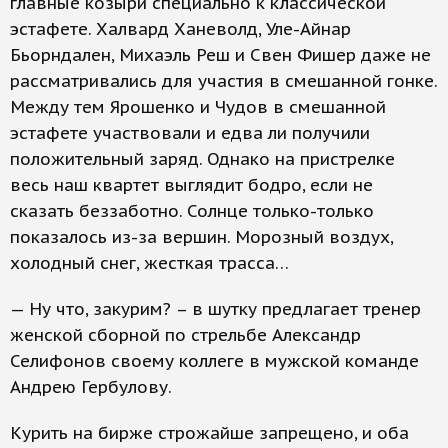
главные козыри специально к классической
эстафете. Халвард Ханеволд, Уле-Айнар
Бьорндален, Михаэль Реш и Свен Фишер даже не
рассматривались для участия в смешанной гонке.
Между тем Ярошенко и Чудов в смешанной
эстафете участвовали и едва ли получили
положительный заряд. Однако на пристрелке
весь наш квартет выглядит бодро, если не
сказать беззаботно. Солнце только-только
показалось из-за вершин. Морозный воздух,
холодный снег, жесткая трасса…
— Ну что, закурим? – в шутку предлагает тренер
женской сборной по стрельбе Александр
Селифонов своему коллеге в мужской команде
Андрею Гербулову.
Курить на бирже строжайше запрещено, и оба