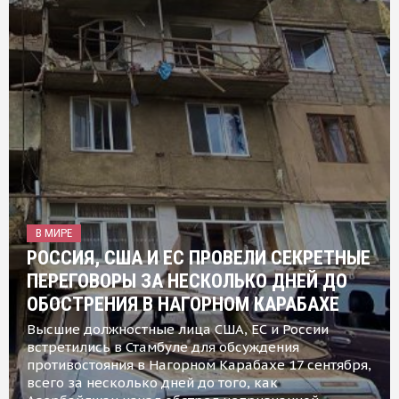
В МИРЕ
РОССИЯ, США И ЕС ПРОВЕЛИ СЕКРЕТНЫЕ
ПЕРЕГОВОРЫ ЗА НЕСКОЛЬКО ДНЕЙ ДО
ОБОСТРЕНИЯ В НАГОРНОМ КАРАБАХЕ
Высшие должностные лица США, ЕС и России
встретились в Стамбуле для обсуждения
противостояния в Нагорном Карабахе 17 сентября,
всего за несколько дней до того, как