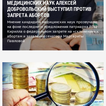
МЕДИЦИНСКИХ НАУК АЛЕКСЕЙ
ДОБРОВОЛЬСКИЙ ВЫСТУПИЛ ПРОТИВ
ЗАПРЕТА АБОРТОВ
Мнение кандидата медицинских наук прозвучало
на фоне последнего предложения патриарха РПЦ
Кирилла о федеральном запрете на «склонение» к
абортам и заявления сенатора Маргариты
Павловой